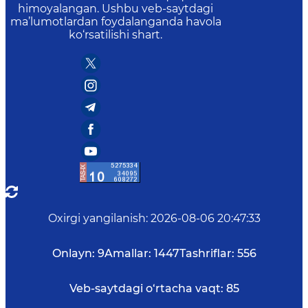
himoyalangan. Ushbu veb-saytdagi
ma’lumotlardan foydalanganda havola
ko‘rsatilishi shart.
Oxirgi yangilanish
:
2026-08-06 20:47:33
Onlayn:
9
Amallar:
1447
Tashriflar:
556
Veb-saytdagi o‘rtacha vaqt:
85