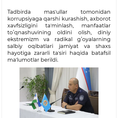
Tadbirda masʼullar tomonidan
korrupsiyaga qarshi kurashish, axborot
xavfsizligini taʼminlash, manfaatlar
toʻqnashuvining oldini olish, diniy
ekstremizm va radikal gʻoyalarning
salbiy oqibatlari jamiyat va shaxs
hayotiga zararli taʼsiri haqida batafsil
maʼlumotlar berildi.