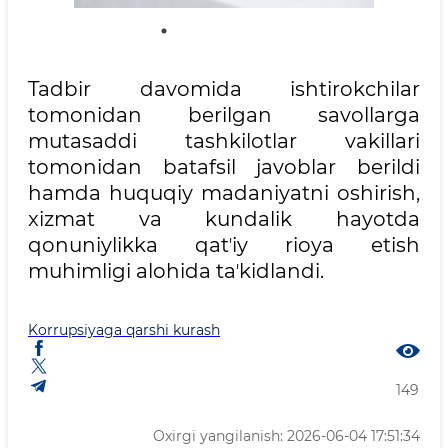
Tadbir davomida ishtirokchilar
tomonidan berilgan savollarga
mutasaddi tashkilotlar vakillari
tomonidan batafsil javoblar berildi
hamda huquqiy madaniyatni oshirish,
xizmat va kundalik hayotda
qonuniylikka qatʼiy rioya etish
muhimligi alohida taʼkidlandi.
Korrupsiyaga qarshi kurash
149
Oxirgi yangilanish: 2026-06-04 17:51:34