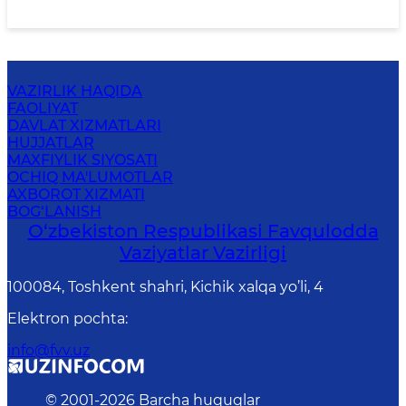
VAZIRLIK HAQIDA
FAOLIYAT
DAVLAT XIZMATLARI
HUJJATLAR
MAXFIYLIK SIYOSATI
OCHIQ MA'LUMOTLAR
AXBOROT XIZMATI
BOG‘LANISH
O‘zbеkistоn Rеspublikаsi Favqulodda
Vaziyatlar Vazirligi
100084, Toshkent shahri, Kichik xalqa yo’li, 4
Elektron pochta
:
info@fvv.uz
© 2001-
2026
Barcha huquqlar