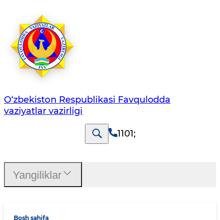
O‘zbеkistоn Rеspublikаsi Favqulodda
vaziyatlar vazirligi
1101
;
Yangiliklar
Bosh sahifa