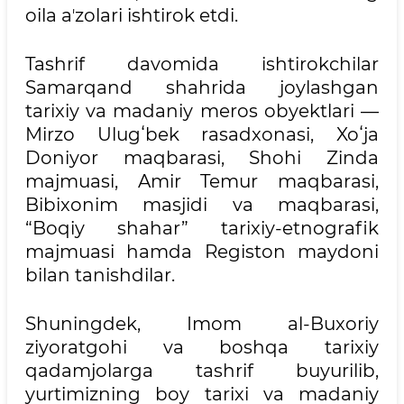
oila aʼzolari ishtirok etdi.
Tashrif davomida ishtirokchilar
Samarqand shahrida joylashgan
tarixiy va madaniy meros obyektlari —
Mirzo Ulugʻbek rasadxonasi, Xoʻja
Doniyor maqbarasi, Shohi Zinda
majmuasi, Amir Temur maqbarasi,
Bibixonim masjidi va maqbarasi,
“Boqiy shahar” tarixiy-etnografik
majmuasi hamda Registon maydoni
bilan tanishdilar.
Shuningdek, Imom al-Buxoriy
ziyoratgohi va boshqa tarixiy
qadamjolarga tashrif buyurilib,
yurtimizning boy tarixi va madaniy