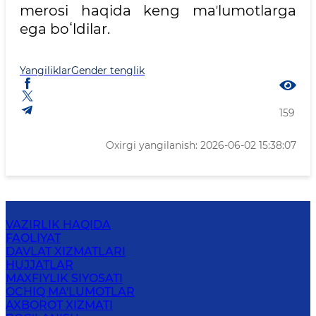
merosi haqida keng maʼlumotlarga
ega boʻldilar.
Yangiliklar
Gender tenglik
159
Oxirgi yangilanish: 2026-06-02 15:38:07
VAZIRLIK HAQIDA
FAOLIYAT
DAVLAT XIZMATLARI
HUJJATLAR
MAXFIYLIK SIYOSATI
OCHIQ MA'LUMOTLAR
AXBOROT XIZMATI