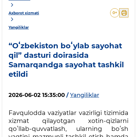
0
+
Axborot xizmati
Yangiliklar
“Oʻzbekiston boʻylab sayohat
qil” dasturi doirasida
Samarqandga sayohat tashkil
etildi
2026-06-02 15:35:00
/
Yangiliklar
Favqulodda vaziyatlar vazirligi tizimida
xizmat qilayotgan xotin-qizlarni
qoʻllab-quvvatlash, ularning boʻsh
vaqtini mazmunli tashkil etish hamda