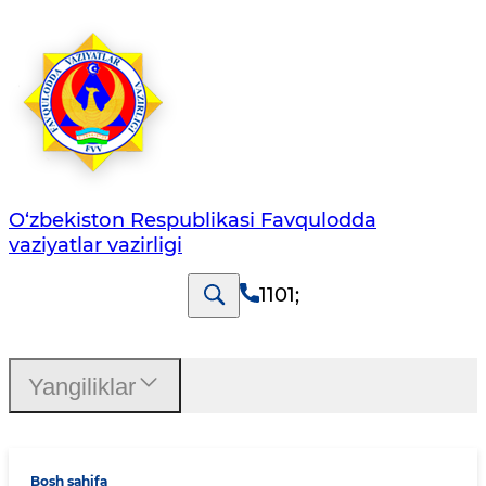
O‘zbеkistоn Rеspublikаsi Favqulodda
vaziyatlar vazirligi
1101
;
Yangiliklar
Bosh sahifa