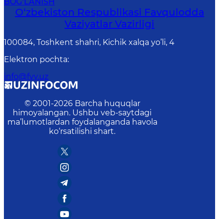
BOG‘LANISH
O‘zbеkistоn Rеspublikаsi Favqulodda
Vaziyatlar Vazirligi
100084, Toshkent shahri, Kichik xalqa yo’li, 4
Elektron pochta
:
info@fvv.uz
© 2001-
2026
Barcha huquqlar
himoyalangan. Ushbu veb-saytdagi
ma’lumotlardan foydalanganda havola
ko‘rsatilishi shart.