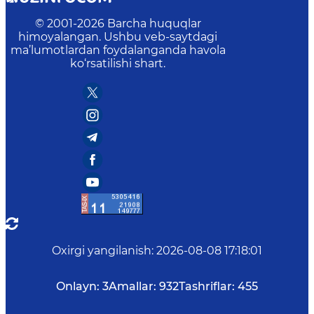
© 2001-
2026
Barcha huquqlar
himoyalangan. Ushbu veb-saytdagi
ma’lumotlardan foydalanganda havola
ko‘rsatilishi shart.
Oxirgi yangilanish
:
2026-08-08 17:18:01
Onlayn:
3
Amallar:
932
Tashriflar:
455