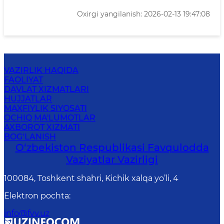
Oxirgi yangilanish: 2026-02-13 19:47:08
VAZIRLIK HAQIDA
FAOLIYAT
DAVLAT XIZMATLARI
HUJJATLAR
MAXFIYLIK SIYOSATI
OCHIQ MA'LUMOTLAR
AXBOROT XIZMATI
BOG‘LANISH
O‘zbеkistоn Rеspublikаsi Favqulodda
Vaziyatlar Vazirligi
100084, Toshkent shahri, Kichik xalqa yo’li, 4
Elektron pochta
:
info@fvv.uz