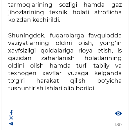
tarmoqlarining sozligi hamda gaz
jihozlarining texnik holati atroflicha
ko‘zdan kechirildi.
Shuningdek, fuqarolarga favqulodda
vaziyatlarning oldini olish, yong‘in
xavfsizligi qoidalariga rioya etish, is
gazidan zaharlanish holatlarining
oldini olish hamda turli tabiiy va
texnogen xavflar yuzaga kelganda
to‘g‘ri harakat qilish bo‘yicha
tushuntirish ishlari olib borildi.
180