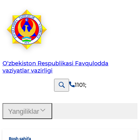
O‘zbеkistоn Rеspublikаsi Favqulodda
vaziyatlar vazirligi
1101
;
Yangiliklar
Bosh sahifa