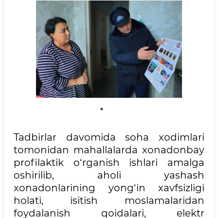
Tadbirlar davomida soha xodimlari
tomonidan mahallalarda xonadonbay
profilaktik o‘rganish ishlari amalga
oshirilib, aholi yashash
xonadonlarining yong‘in xavfsizligi
holati, isitish moslamalaridan
foydalanish qoidalari, elektr