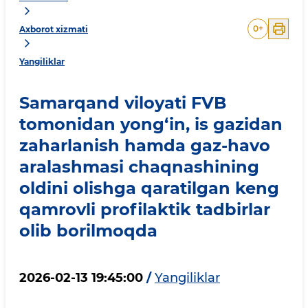
0
+
Axborot xizmati
Yangiliklar
Samarqand viloyati FVB
tomonidan yong‘in, is gazidan
zaharlanish hamda gaz-havo
aralashmasi chaqnashining
oldini olishga qaratilgan keng
qamrovli profilaktik tadbirlar
olib borilmoqda
2026-02-13 19:45:00
/
Yangiliklar