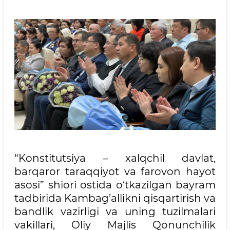
“Konstitutsiya – xalqchil davlat,
barqaror taraqqiyot va farovon hayot
asosi” shiori ostida o‘tkazilgan bayram
tadbirida Kambag’allikni qisqartirish va
bandlik vazirligi va uning tuzilmalari
vakillari, Oliy Majlis Qonunchilik