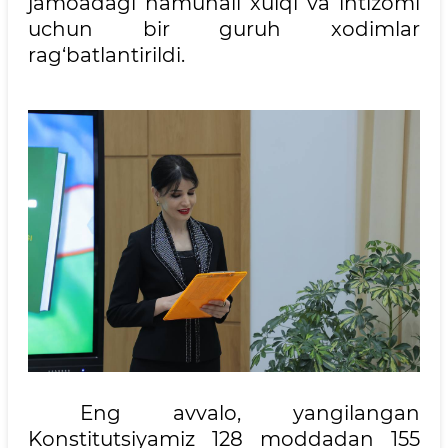
jamoadagi namunali xulqi va intizomi
uchun bir guruh xodimlar
rag‘batlantirildi.
Eng avvalo, yangilangan
Konstitutsiyamiz 128 moddadan 155