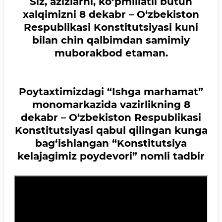
Siz, azizlarni, ko‘pmillatli butun
xalqimizni 8 dekabr – O‘zbekiston
Respublikasi Konstitutsiyasi kuni
bilan chin qalbimdan samimiy
muborakbod etaman.
Poytaxtimizdagi “Ishga marhamat”
monomarkazida vazirlikning 8
dekabr – O‘zbekiston Respublikasi
Konstitutsiyasi qabul qilingan kunga
bag‘ishlangan “Konstitutsiya
kelajagimiz poydevori” nomli tadbir