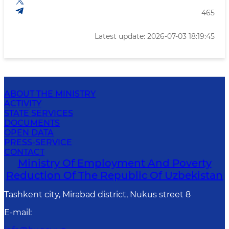
465
Latest update: 2026-07-03 18:19:45
ABOUT THE MINISTRY
ACTIVITY
STATE SERVICES
DOCUMENTS
OPEN DATA
PRESS-SERVICE
CONTACT
Ministry Of Employment And Poverty
Reduction Of The Republic Of Uzbekistan
Tashkent city, Mirabad district, Nukus street 8
E-mail
: