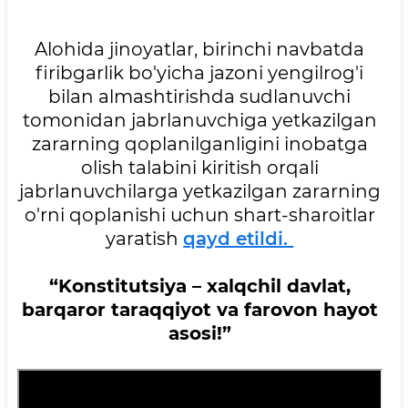
Alohida jinoyatlar, birinchi navbatda
firibgarlik bo'yicha jazoni yengilrog'i
bilan almashtirishda sudlanuvchi
tomonidan jabrlanuvchiga yetkazilgan
zararning qoplanilganligini inobatga
olish talabini kiritish orqali
jabrlanuvchilarga yetkazilgan zararning
o'rni qoplanishi uchun shart-sharoitlar
yaratish
qayd etildi.
“Konstitutsiya – xalqchil davlat,
barqaror taraqqiyot va farovon hayot
asosi!”