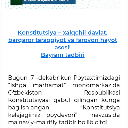
Konstitutsiya – xalqchil davlat,
barqaror taraqqiyot va farovon hayot
asosi!
Bayram tadbiri
Bugun ,7 -dekabr kun Poytaxtimizdagi
“Ishga marhamat” monomarkazida
O‘zbekiston Respublikasi
Konstitutsiyasi qabul qilingan kunga
bag‘ishlangan “Konstitutsiya
kelajagimiz poydevori” mavzusida
ma’naviy-ma’rifiy tadbir bo‘lib o‘tdi.