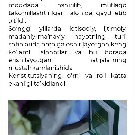
moddaga oshirilib, mutlaqo
takomillashtirilgani alohida qayd etib
o‘tildi.
So‘nggi yillarda iqtisodiy, ijtimoiy,
madaniy-ma’naviy hayotning turli
sohalarida amalga oshirilayotgan keng
ko‘lamli islohotlar va bu borada
erishilayotgan natijalarning
mustahkamlanishida
Konstitutsiyaning o‘rni va roli katta
ekanligi ta’kidlandi.