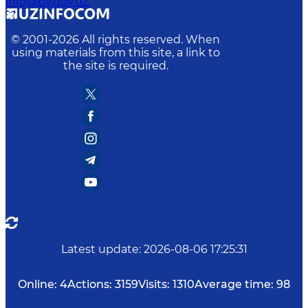
info@bv.gov.uz.
© 2001-
2026
All rights reserved. When
using materials from this site, a link to
the site is required.
Latest update
:
2026-08-06 17:25:31
Online:
4
Actions:
3159
Visits:
1310
Average time:
98