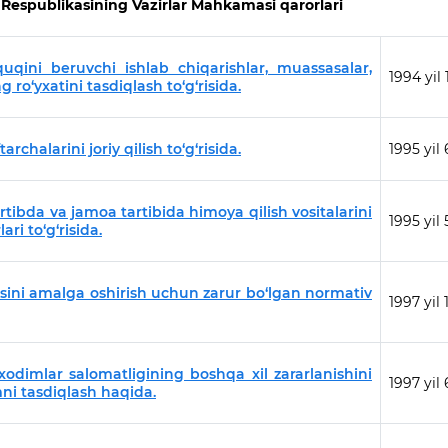
 Respublikasining Vazirlar Mahkamasi qarorlari
uqini beruvchi ishlab chiqarishlar, muassasalar,
1994 yil
g ro‘yxatini tasdiqlash to‘g‘risida.
halarini joriy qilish to‘g‘risida.
1995 yil 
ibda va jamoa tartibida himoya qilish vositalarini
1995 yil
ri to‘g‘risida.
ini amalga oshirish uchun zarur bo‘lgan normativ
1997 yil 
xodimlar salomatligining boshqa xil zararlanishini
1997 yil 
mni tasdiqlash haqida.