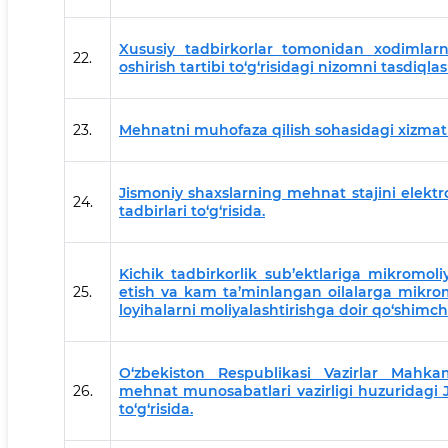
Xususiy tadbirkorlar tomonidan xodimlarni
22.
oshirish tartibi to‘g‘risidagi nizomni tasdiqla
23.
Mehnatni muhofaza qilish sohasidagi xizmatlar
Jismoniy shaxslarning mehnat stajini elektr
24.
tadbirlari to‘g‘risida.
Kichik tadbirkorlik sub’ektlariga mikromoliy
25.
etish va kam ta’minlangan oilalarga mikrom
loyihalarni moliyalashtirishga doir qo‘shimcha
O‘zbekiston Respublikasi Vazirlar Mahka
26.
mehnat munosabatlari vazirligi huzuridagi Ja
to‘g‘risida.