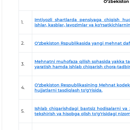
O‘zbekiston
Imtiyozli shartlarda pensiyaga chiqish huq
1.
ishlar, kasblar, lavozimlar va ko‘rsatkichlarnin
2.
O‘zbekiston Rspublikasida yangi mehnat daftarc
Mehnatni muhofaza qilish sohasida yakka tart
3.
yaratish hamda ishlab chiqarish chora-tadbirla
O‘zbekiston Respublikasining Mehnat kodeks
4.
hujjatlarni tasdiqlash to‘g‘risida.
Ishlab chiqarishdagi baxtsiz hodisalarni va 
5.
tekshirish va hisobga olish to‘g‘risidagi nizo