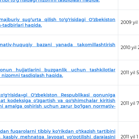
tibi to‘g‘risidagi nizomni tasdiqlash haqida.
ajburiy sug‘urta qilish to‘g‘risidagi O‘zbekiston
2009 yil
-tadbirlari haqida.
ativ-huquqiy bazani yanada takomillashtirish
2010 yil 
onun hujjatlarini buzganlik uchun tashkilotlar
2011 yil 
agi nizomni tasdiqlash haqida.
o‘g‘risida»gi O‘zbekiston Respublikasi qonuniga
 kodeksiga o‘zgartish va qo‘shimchalar kiritish
2011 yil 
ni amalga oshirish uchun zarur bo‘lgan normativ-
n fuqarolarni tibbiy ko‘rikdan o‘tkazish tartibini
a kasbiy mehnatga layoqat yo‘qotilishi darajasini
2011 yil 1