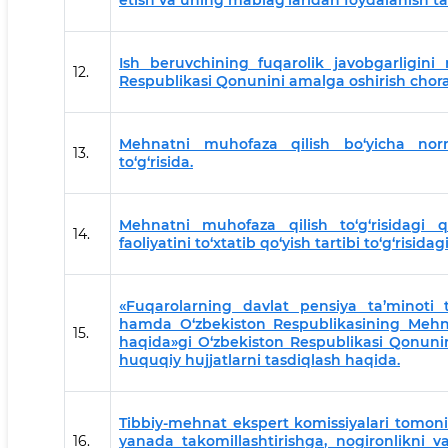
etish va uning mablag‘laridan foydalanish tar
Ish beruvchining fuqarolik javobgarligini m
12.
Respublikasi Qonunini amalga oshirish chora
Mehnatni muhofaza qilish bo‘yicha norm
13.
to‘g‘risida.
Mehnatni muhofaza qilish to‘g‘risidagi q
14.
faoliyatini to‘xtatib qo‘yish tartibi to‘g‘risid
«Fuqarolarning davlat pensiya ta’minoti t
hamda O‘zbekiston Respublikasining Mehnat
15.
haqida»gi O‘zbekiston Respublikasi Qonuni
huquqiy hujjatlarni tasdiqlash haqida.
Tibbiy-mehnat ekspert komissiyalari tomonida
16.
yanada takomillashtirishga, nogironlikni v