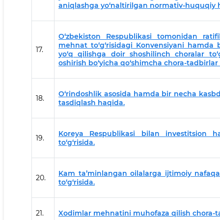
aniqlashga yo‘naltirilgan normativ-huquqiy hu
O‘zbekiston Respublikasi tomonidan ratifi
mehnat to‘g‘risidagi Konvensiyani hamda bo
17.
yo‘q qilishga doir shoshilinch choralar to‘
oshirish bo‘yicha qo‘shimcha chora-tadbirlar
O‘rindoshlik asosida hamda bir necha kasbda 
18.
tasdiqlash haqida.
Koreya Respublikasi bilan investitsion h
19.
to‘g‘risida.
Kam ta’minlangan oilalarga ijtimoiy nafaqa
20.
to‘g‘risida
.
21.
Xodimlar mehnatini muhofaza qilish chora-tadb