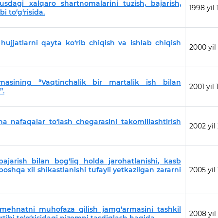
usdagi xalqaro shartnomalarini tuzish, bajarish,
1998 yil
bi to‘g‘risida.
ujjatlarni qayta ko‘rib chiqish va ishlab chiqish
2000 yil 
masining “Vaqtinchalik bir martalik ish bilan
2001 yil
”.
a nafaqalar to‘lash chegarasini takomillashtirish
2002 yil 
ajarish bilan bog‘liq holda jarohatlanishi, kasb
boshqa xil shikastlanishi tufayli yetkazilgan zararni
2005 yil 
 mehnatni muhofaza qilish jamg‘armasini tashkil
2008 yil