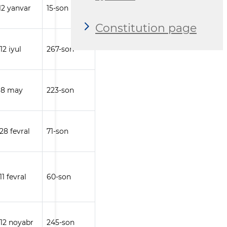
 12 yanvar
15-son
Constitution page
12 iyul
267-son
 18 may
223-son
28 fevral
71-son
11 fevral
60-son
 12 noyabr
245-son