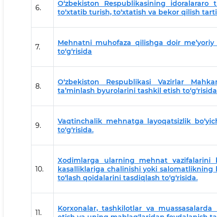
O‘zbekiston Respublikasining idoralararo t
6.
to‘xtatib turish, to‘xtatish va bekor qilish tarti
Mehnatni muhofaza qilishga doir me’yoriy h
7.
to‘g‘risida
O‘zbekiston Respublikasi Vazirlar Mahka
8.
ta’minlash byurolarini tashkil etish to‘g‘risida
Vaqtinchalik mehnatga layoqatsizlik bo‘yich
9.
to‘g‘risida.
Xodimlarga ularning mehnat vazifalarini b
10.
kasalliklariga chalinishi yoki salomatlikning 
to‘lash qoidalarini tasdiqlash to‘g‘risida.
Korxonalar, tashkilotlar va muassasalarda
11.