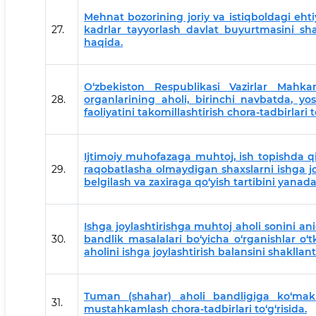
Mehnat bozorining joriy va istiqboldagi ehtiyo
27.
kadrlar tayyorlash davlat buyurtmasini shakl
haqida.
O‘zbekiston Respublikasi Vazirlar Mahka
28.
organlarining aholi, birinchi navbatda, yos
faoliyatini takomillashtirish chora-tadbirlari to
Ijtimoiy muhofazaga muhtoj, ish topishda 
29.
raqobatlasha olmaydigan shaxslarni ishga jo
belgilash va zaxiraga qo‘yish tartibini yanada 
Ishga joylashtirishga muhtoj aholi sonini ani
30.
bandlik masalalari bo‘yicha o‘rganishlar o‘
aholini ishga joylashtirish balansini shakllant
Tuman (shahar) aholi bandligiga ko‘makl
31.
mustahkamlash chora-tadbirlari to‘g‘risida.