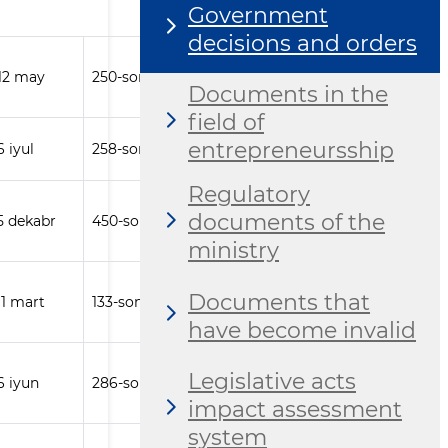
Government
decisions and orders
 12 may
250-son
Documents in the
field of
entrepreneursship
6 iyul
258-son
Regulatory
documents of the
 5 dekabr
450-son
ministry
Documents that
11 mart
133-son
have become invalid
Legislative acts
6 iyun
286-son
impact assessment
system