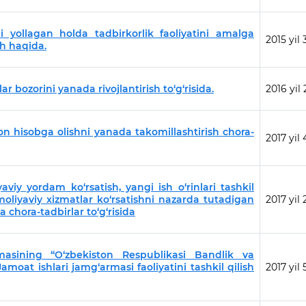
 yollagan holda tadbirkorlik faoliyatini amalga
2015 yil
sh haqida.
 bozorini yanada rivojlantirish to‘g‘risida.
2016 yil 
on hisobga olishni yanada takomillashtirish chora-
2017 yil 
aviy yordam ko‘rsatish, yangi ish o‘rinlari tashkil
oliyaviy xizmatlar ko‘rsatishni nazarda tutadigan
2017 yil
 chora-tadbirlar to‘g‘risida
masining “O‘zbekiston Respublikasi Bandlik va
moat ishlari jamg‘armasi faoliyatini tashkil qilish
2017 yil