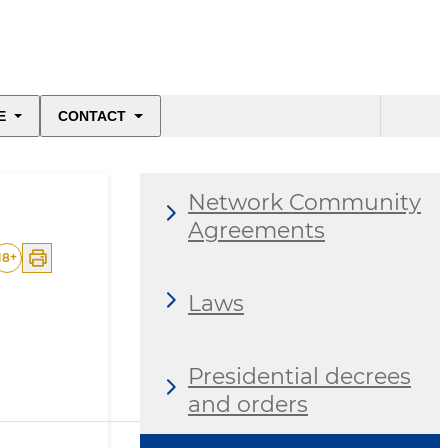
E
CONTACT
Network Community
Agreements
18
+
Laws
Presidential decrees
and orders