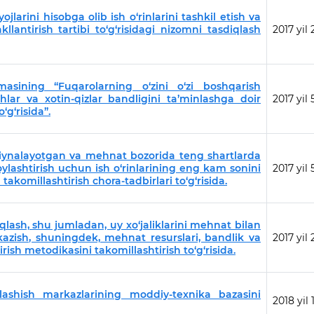
jlarini hisobga olib ish o‘rinlarini tashkil etish va
lantirish tartibi to‘g‘risidagi nizomni tasdiqlash
2017 yil
masining “Fuqarolarning o‘zini o‘zi boshqarish
hlar va xotin-qizlar bandligini ta’minlashga doir
2017 yil
‘g‘risida”.
qiynalayotgan va mehnat bozorida teng shartlarda
ylashtirish uchun ish o‘rinlarining eng kam sonini
2017 yil
takomillashtirish chora-tadbirlari to‘g‘risida.
qlash, shu jumladan, uy xo‘jaliklarini mehnat bilan
tkazish, shuningdek, mehnat resurslari, bandlik va
2017 yil
irish metodikasini takomillashtirish to‘g‘risida.
ashish markazlarining moddiy-texnika bazasini
2018 yil