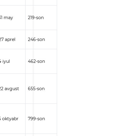
 31 may
219-son
27 aprel
246-son
4 iyul
462-son
 22 avgust
655-son
 5 oktyabr
799-son