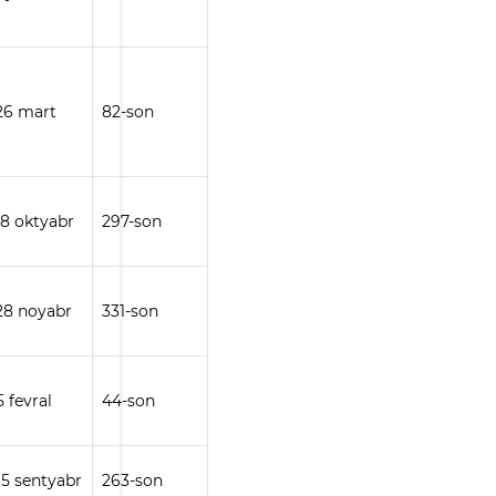
 26 mart
82-son
 18 oktyabr
297-son
 28 noyabr
331-son
5 fevral
44-son
 15 sentyabr
263-son