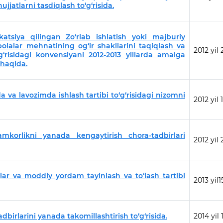
jjatlarni tasdiqlash to‘g‘risida.
katsiya qilingan Zo‘rlab ishlatish yoki majburiy
lalar mehnatining og‘ir shakllarini taqiqlash va
2012 yil
g‘risidagi konvensiyani 2012-2013 yillarda amalga
 haqida.
va lavozimda ishlash tartibi to‘g‘risidagi nizomni
2012 yil
amkorlikni yanada kengaytirish chora-tadbirlari
2012 yil
lar va moddiy yordam tayinlash va to‘lash tartibi
2013 yil1
irlarini yanada takomillashtirish to‘g‘risida.
2014 yil