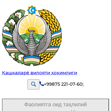
Қашқадарё вилояти ҳокимлиги
+99875 221-07-60
;
Фаолиятга оид таҳлилий