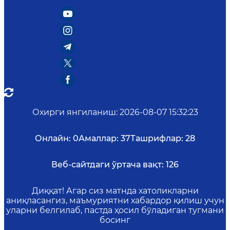
Охирги янгиланиш
:
2026-08-07 15:32:23
Онлайн:
0
Амаллар:
37
Ташрифлар:
28
Веб-сайтдаги ўртача вақт:
126
Диққат! Агар сиз матнда хатоликларни
аниқласангиз, маъмуриятни хабардор қилиш учун
уларни белгилаб, пастда ҳосил бўладиган тугмани
босинг