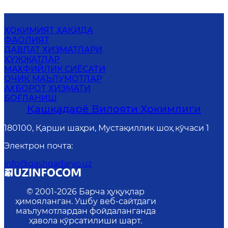
ҲОКИМИЯТ ҲАҚИДА
ФАОЛИЯТ
ДАВЛАТ ХИЗМАТЛАРИ
ҲУЖЖАТЛАР
MАХФИЙЛИК СИЁСАТИ
ОЧИҚ МАЪЛУМОТЛАР
АХБОРОТ ХИЗМАТИ
БОҒЛАНИШ
Қашқадарё Вилояти Ҳокимлиги
180100, Қарши шаҳри, Мустақиллик шоҳ кўчаси 1
Электрон почта
:
info@qashqadaryo.uz
© 2001-
2026
Барча ҳуқуқлар
ҳимояланган. Ушбу веб-сайтдаги
маълумотлардан фойдаланганда
ҳавола кўрсатилиши шарт.