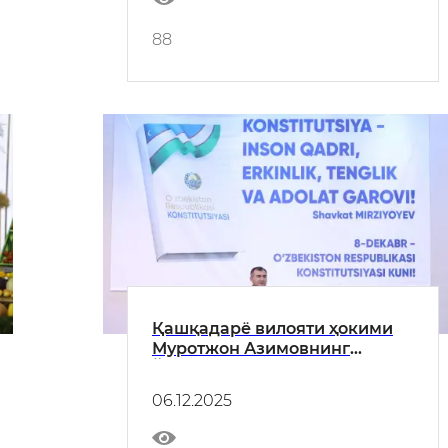
88
Қашқадарё вилояти ҳокими
Муротжон Азимовнинг
Ўзбекистон Республикаси
Конституцияси қабул
06.12.2025
қилинганининг 33 йиллиги
муносабати билан байрам