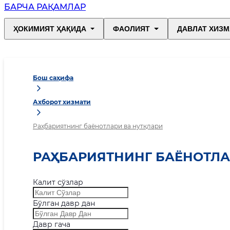
БАРЧА РАҚАМЛАР
ҲОКИМИЯТ ҲАҚИДА
ФАОЛИЯТ
ДАВЛАТ ХИЗМ
Бош саҳифа
Ахборот хизмати
Раҳбариятнинг баёнотлари ва нутқлари
РАҲБАРИЯТНИНГ БАЁНОТЛА
Калит сўзлар
Бўлган давр дан
Давр гача