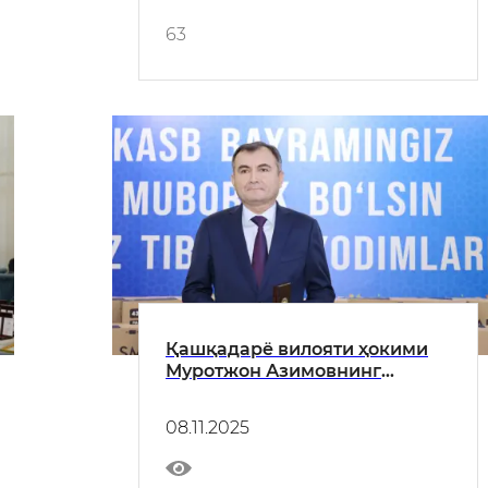
табриги
63
Қашқадарё вилояти ҳокими
Муротжон Азимовнинг
тиббиёт ходимларига
йўллаган табриги
08.11.2025