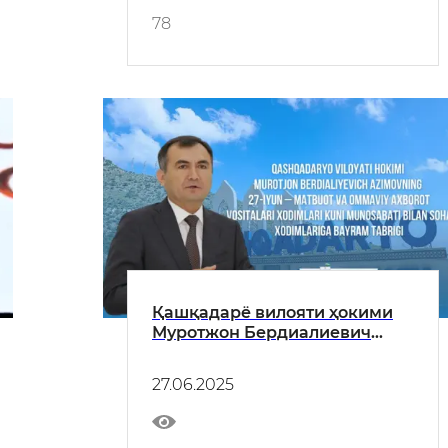
78
Қашқадарё вилояти ҳокими
Муротжон Бердиалиевич
Азимовнинг 27 июнь –
Матбуот ва оммавий ахборот
27.06.2025
воситалари ходимлари куни
муносабати билан соҳа
ходимларига байрам табриги