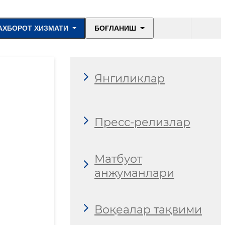
АХБОРОТ ХИЗМАТИ
БОҒЛАНИШ
Янгиликлар
Пресс-релизлар
Матбуот
анжуманлари
Воқеалар тақвими