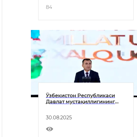
84
Ўзбекистон Республикаси
Давлат мустақиллигининг
ўттиз тўрт йиллиги
муносабати билан вилоят
30.08.2025
ҳокими Азимов Муротжон
Бердиалиевичнинг вилоят
аҳлига байрам табриги