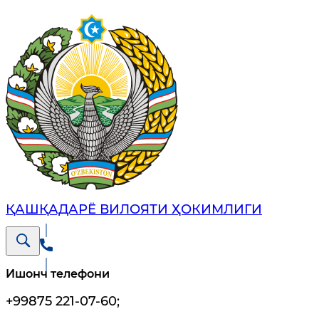
ҚАШҚАДАРЁ ВИЛОЯТИ ҲОКИМЛИГИ
Ишонч телефони
+99875 221-07-60
;