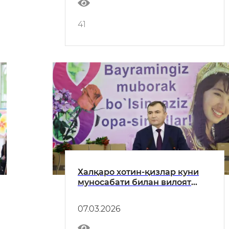
41
Халқаро хотин-қизлар куни
муносабати билан вилоят
ҳокими Азимов Муротжон
Бердиалиевичнинг воҳамиз
07.03.2026
аёлларига байрам табриги