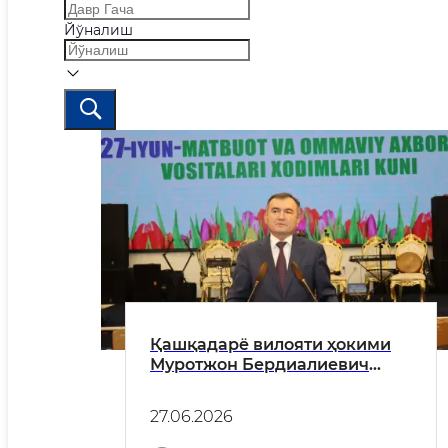
Йўналиш
Қашқадарё вилояти ҳокими
Муротжон Бердиалиевич
Азимовнинг 27 июнь –
Матбуот ва оммавий ахборот
27.06.2026
воситалари ходимлари куни
муносабати билан соҳа