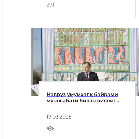
291
Наврўз умумхалқ байрами
муносабати билан вилоят
ҳокими Азимов Муротжон
Бердиалиевичнинг
19.03.2025
воҳадошларимизга байрам
табриги