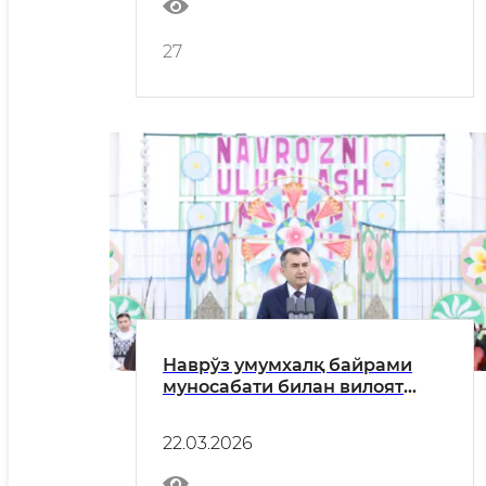
ходимларига байрам табриги
27
Наврўз умумхалқ байрами
муносабати билан вилоят
ҳокими Азимов Муротжон
Бердиалиевичнинг
22.03.2026
воҳадошларимизга байрам
табриги