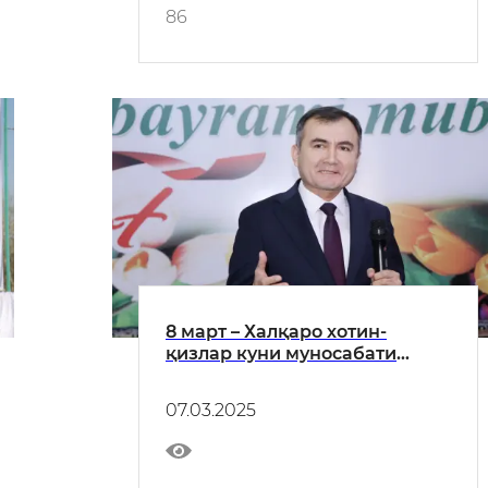
86
8 март – Халқаро хотин-
қизлар куни муносабати
билан вилоят ҳокими Азимов
Муротжон Бердиалиевичнинг
07.03.2025
байрам табриги