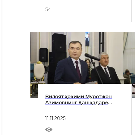
54
Вилоят ҳокими Муротжон
Азимовнинг Қашқадарё
вилояти касаба уюшмалари
фаоллари ва аъзоларига
11.11.2025
табриги