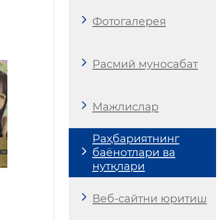
Фотогалерея
Расмий муносабат
Мажлислар
Раҳбариятнинг
баёнотлари ва
нутқлари
Веб-сайтни юритиш