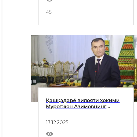
45
Қашқадарё вилояти ҳокими
Муротжон Азимовнинг
Қишлоқ хўжалиги ходимлари
куни муносабати билан соҳа
13.12.2025
ходимларига байрам табриги