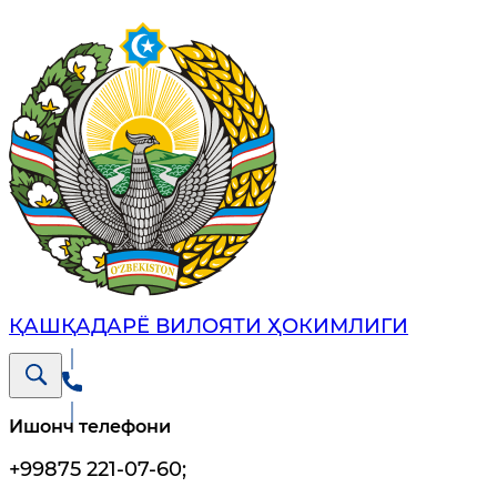
ҚАШҚАДАРЁ ВИЛОЯТИ ҲОКИМЛИГИ
Ишонч телефони
+99875 221-07-60
;