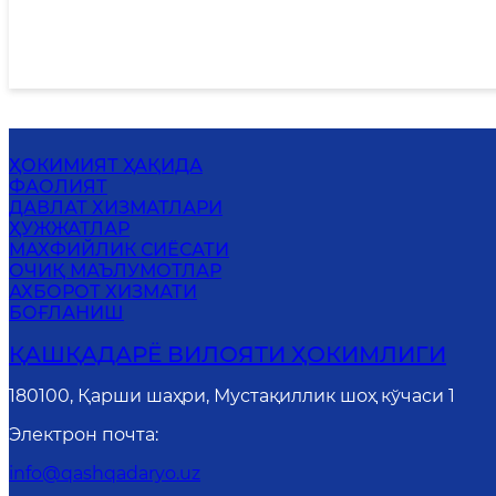
ҲОКИМИЯТ ҲАҚИДА
ФАОЛИЯТ
ДАВЛАТ ХИЗМАТЛАРИ
ҲУЖЖАТЛАР
MАХФИЙЛИК СИЁСАТИ
ОЧИҚ МАЪЛУМОТЛАР
АХБОРОТ ХИЗМАТИ
БОҒЛАНИШ
ҚАШҚАДАРЁ ВИЛОЯТИ ҲОКИМЛИГИ
180100, Қарши шаҳри, Мустақиллик шоҳ кўчаси 1
Электрон почта
:
info@qashqadaryo.uz