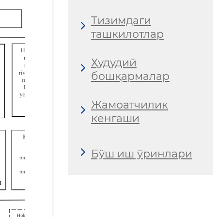
Тизимдаги
ташкилотлар
Ҳудудий
бошқармалар
Жамоатчилик
кенгаши
Бўш иш ўринлари