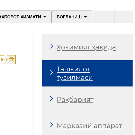
АХБОРОТ ХИЗМАТИ
БОҒЛАНИШ
Ҳокимият ҳақида
16
+
Ташкилот
тузилмаси
Раҳбарият
Марказий аппарат