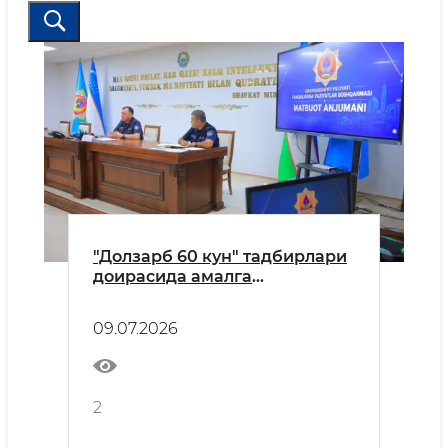
"Долзарб 60 кун" тадбирлари
доирасида амалга
оширилаётган ишлар"
мавзусида матбуот анжумани
09.07.2026
ўтказилди
2