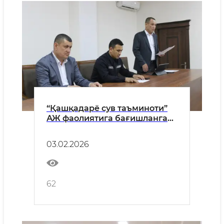
“Қашқадарё сув таъминоти”
АЖ фаолиятига бағишланган
матбуот анжумани бўлиб ўтди
03.02.2026
62