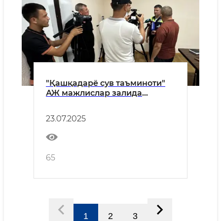
"Қашқадарё сув таъминоти"
АЖ мажлислар залида
жамият раҳбарлари
иштирокида матбуот
23.07.2025
анжумани ўтказилди
65
1
2
3