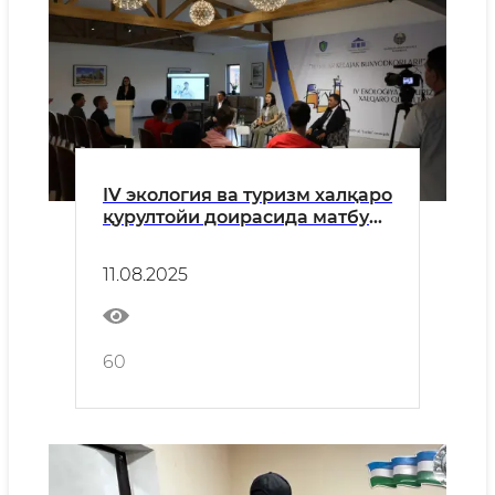
IV экология ва туризм халқаро
қурултойи доирасида матбуот
анжумани бўлиб ўтди
11.08.2025
60