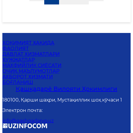
ҲОКИМИЯТ ҲАҚИДА
ФАОЛИЯТ
ДАВЛАТ ХИЗМАТЛАРИ
ҲУЖЖАТЛАР
MАХФИЙЛИК СИЁСАТИ
ОЧИҚ МАЪЛУМОТЛАР
АХБОРОТ ХИЗМАТИ
БОҒЛАНИШ
Қашқадарё Вилояти Ҳокимлиги
180100, Қарши шаҳри, Мустақиллик шоҳ кўчаси 1
Электрон почта
:
info@qashqadaryo.uz