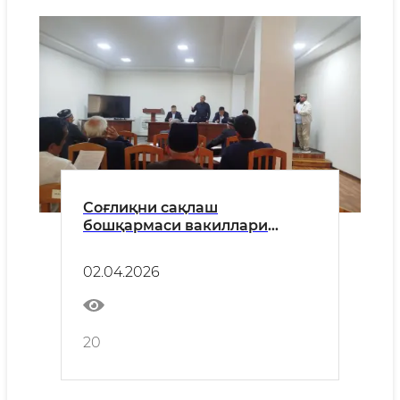
Соғлиқни сақлаш
бошқармаси вакиллари
иштирокида матбуот
анжумани ўтказилди
02.04.2026
20