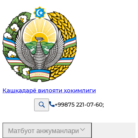
Қашқадарё вилояти ҳокимлиги
+99875 221-07-60
;
Матбуот анжуманлари