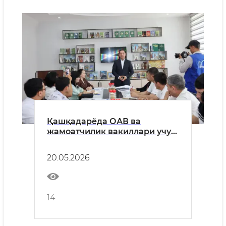
Қашқадарёда ОАВ ва
жамоатчилик вакиллари учун
матбуот анжумани ҳамда
пресс-тур ташкил этилди
20.05.2026
14