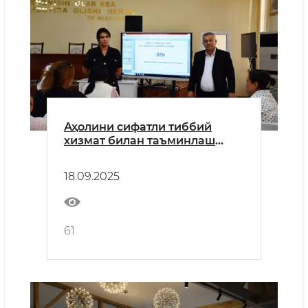
Аҳолини сифатли тиббий
хизмат билан таъминлаш
сари қадам мавзусида
матбуот анжумани ва
18.09.2025
семинар ташкил этилди
61