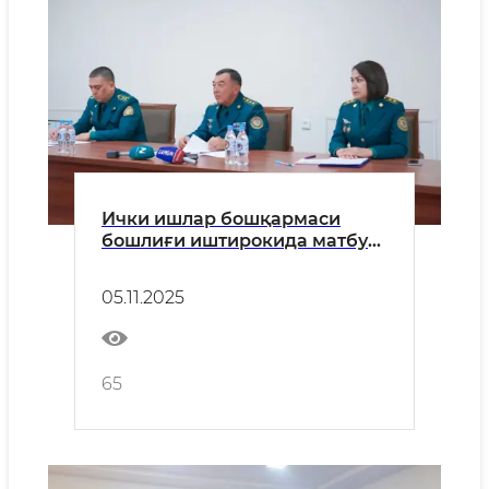
Ички ишлар бошқармаси
бошлиғи иштирокида матбуот
анжумани ўтказилди
05.11.2025
65