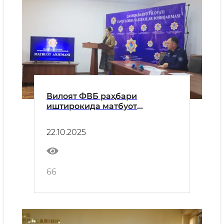
Вилоят ФВБ раҳбари
иштирокида матбуот
анжумани ўтказилди
22.10.2025
66