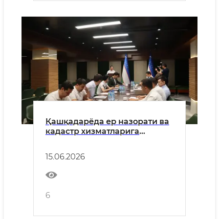
Қашқадарёда ер назорати ва
кадастр хизматларига
бағишланган матбуот
анжумани ўтказилди
15.06.2026
6