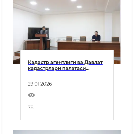
Кадастр агентлиги ва Давлат
кадастрлари палатаси
Қашқадарё вилояти
бошқармалари томонидан
29.01.2026
матбуот анжумани ўтказилди
78