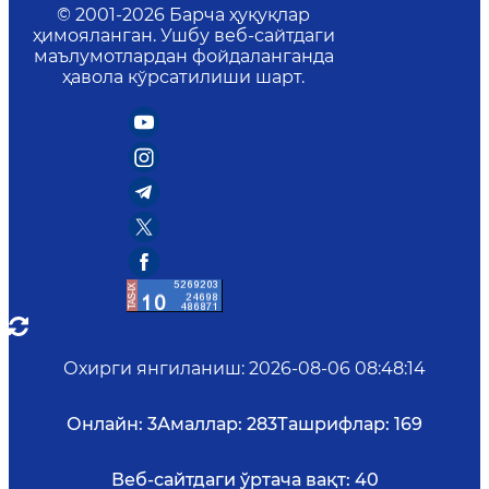
© 2001-
2026
Барча ҳуқуқлар
ҳимояланган. Ушбу веб-сайтдаги
маълумотлардан фойдаланганда
ҳавола кўрсатилиши шарт.
Охирги янгиланиш
:
2026-08-06 08:48:14
Онлайн:
3
Амаллар:
283
Ташрифлар:
169
Веб-сайтдаги ўртача вақт:
40