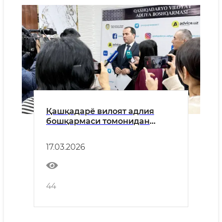
Қашқадарё вилоят адлия
бошқармаси томонидан
матбуот анжумани ўтказилди
17.03.2026
44