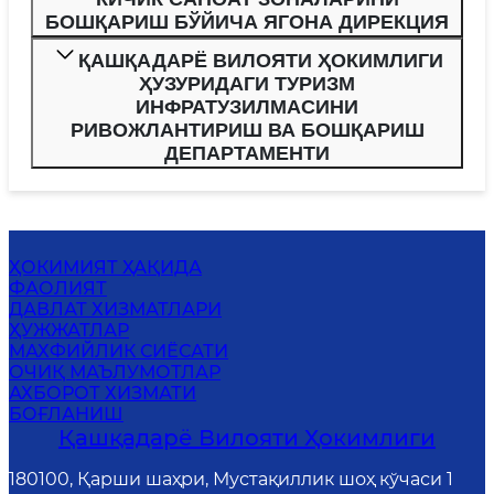
БОШҚАРИШ БЎЙИЧА ЯГОНА ДИРЕКЦИЯ
ҚАШҚАДАРЁ ВИЛОЯТИ ҲОКИМЛИГИ
ҲУЗУРИДАГИ ТУРИЗМ
ИНФРАТУЗИЛМАСИНИ
РИВОЖЛАНТИРИШ ВА БОШҚАРИШ
ДЕПАРТАМЕНТИ
ҲОКИМИЯТ ҲАҚИДА
ФАОЛИЯТ
ДАВЛАТ ХИЗМАТЛАРИ
ҲУЖЖАТЛАР
MАХФИЙЛИК СИЁСАТИ
ОЧИҚ МАЪЛУМОТЛАР
АХБОРОТ ХИЗМАТИ
БОҒЛАНИШ
Қашқадарё Вилояти Ҳокимлиги
180100, Қарши шаҳри, Мустақиллик шоҳ кўчаси 1