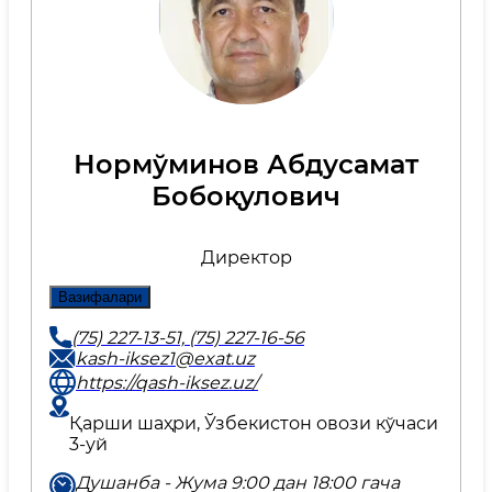
Нормўминов Абдусамат
Бобоқулович
Директор
Вазифалари
(75) 227-13-51, (75) 227-16-56
kash-iksez1@exat.uz
https://qash-iksez.uz/
Қарши шаҳри, Ўзбекистон овози кўчаси
3-уй
Душанба - Жума 9:00 дан 18:00 гача