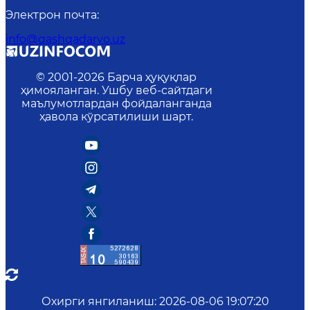
Электрон почта
:
info@qashqadaryo.uz
© 2001-
2026
Барча ҳуқуқлар
ҳимояланган. Ушбу веб-сайтдаги
маълумотлардан фойдаланганда
ҳавола кўрсатилиши шарт.
Охирги янгиланиш
:
2026-08-06 19:07:20