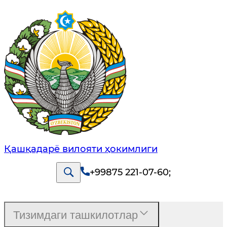
Қашқадарё вилояти ҳокимлиги
+99875 221-07-60
;
Тизимдаги ташкилотлар