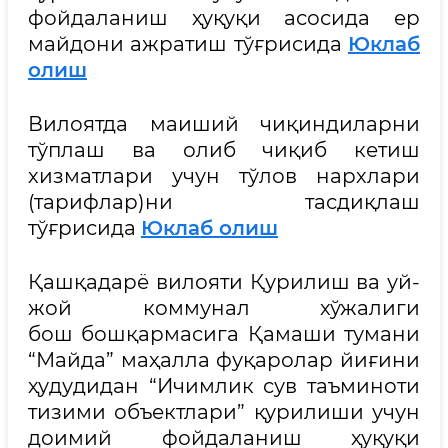
фойдаланиш ҳуқуқи асосида ер
майдони ажратиш тўғрисида
Юклаб
олиш
Вилоятда маиший чиқиндиларни
тўплаш ва олиб чиқиб кетиш
хизматлари учун тўлов нархлари
(тарифлар)ни тасдиқлаш
тўғрисида
Юклаб олиш
Қашқадарё вилояти Қурилиш ва уй-
жой коммунал хўжалиги
бош бошқармасига Қамаши тумани
“Майда” маҳалла фуқаролар йиғини
ҳудудидан “Ичимлик сув таъминоти
тизими объектлари” қурилиши учун
доимий фойдаланиш ҳуқуқи