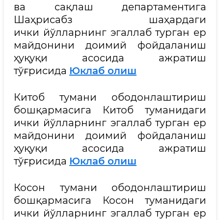
ва сақлаш департаментига
Шаҳрисабз шаҳардаги
ички йўлларнинг эгаллаб турган ер
майдонини доимий фойдаланиш
ҳуқуқи асосида ажратиш
тўғрисида
Юклаб олиш
Китоб тумани ободонлаштириш
бошқармасига Китоб туманидаги
ички йўлларнинг эгаллаб турган ер
майдонини доимий фойдаланиш
ҳуқуқи асосида ажратиш
тўғрисида
Юклаб олиш
Косон тумани ободонлаштириш
бошқармасига Косон туманидаги
ички йўлларнинг эгаллаб турган ер