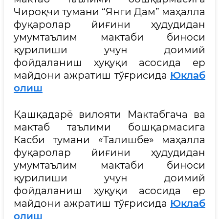
Чироқчи тумани “Янги Дам” маҳалла
фуқаролар йиғини ҳудудидан
умумтаълим мактаби биноси
қурилиши учун доимий
фойдаланиш ҳуқуқи асосида ер
майдони ажратиш тўғрисида
Юклаб
олиш
Қашқадарё вилояти Мактабгача ва
мактаб таълими бошқармасига
Касби тумани «Талишбе» маҳалла
фуқаролар йиғини ҳудудидан
умумтаълим мактаби биноси
қурилиши учун доимий
фойдаланиш ҳуқуқи асосида ер
майдони ажратиш тўғрисида
Юклаб
олиш