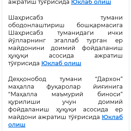
ажратиш тўғрисида
Юклаб олиш
Шаҳрисабз тумани
ободонлаштириш бошқармасига
Шаҳрисабз туманидаги ички
йўлларнинг эгаллаб турган ер
майдонини доимий фойдаланиш
ҳуқуқи асосида ажратиш
тўғрисида
Юклаб олиш
Деҳқонобод тумани “Дархон”
маҳалла фуқаролар йиғинига
“Маҳалла маъмурий биноси”
қурилиши учун доимий
фойдаланиш ҳуқуқи асосида ер
майдони ажратиш тўғрисида
Юклаб
олиш