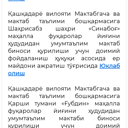
Қашқадарё вилояти Мактабгача ва
мактаб таълими бошқармасига
Шаҳрисабз шаҳри «Синабоғ»
маҳалла фуқаролар йиғини
ҳудудидан умумтаълим мактаб
биноси қурилиши учун доимий
фойдаланиш ҳуқуқи асосида ер
майдони ажратиш тўғрисида
Юклаб
олиш
Қашқадарё вилояти Мактабгача ва
мактаб таълими бошқармасига
Қарши тумани «Ғубдин» маҳалла
фуқаролар йиғини ҳудудидан
умумтаълим мактаби биноси
қурилиши учун доимий