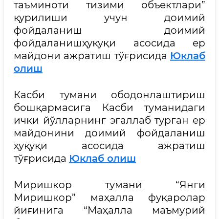
таъминоти тизими объектлари”
қурилиши учун доимий
фойдаланиш доимий
фойдаланишҳуқуқи асосида ер
майдони ажратиш тўғрисида
Юклаб
олиш
Касби тумани ободонлаштириш
бошқармасига Касби туманидаги
ички йўлларнинг эгаллаб турган ер
майдонини доимий фойдаланиш
ҳуқуқи асосида ажратиш
тўғрисида
Юклаб олиш
Миришкор тумани “Янги
Миришкор” маҳалла фуқаролар
йиғинига “Маҳалла маъмурий