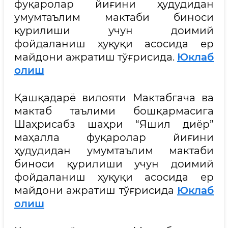
фуқаролар йиғини ҳудудидан
умумтаълим мактаби биноси
қурилиши учун доимий
фойдаланиш ҳуқуқи асосида ер
майдони ажратиш тўғрисида.
Юклаб
олиш
Қашқадарё вилояти Мактабгача ва
мактаб таълими бошқармасига
Шаҳрисабз шаҳри “Яшил диёр”
маҳалла фуқаролар йиғини
ҳудудидан умумтаълим мактаби
биноси қурилиши учун доимий
фойдаланиш ҳуқуқи асосида ер
майдони ажратиш тўғрисида
Юклаб
олиш