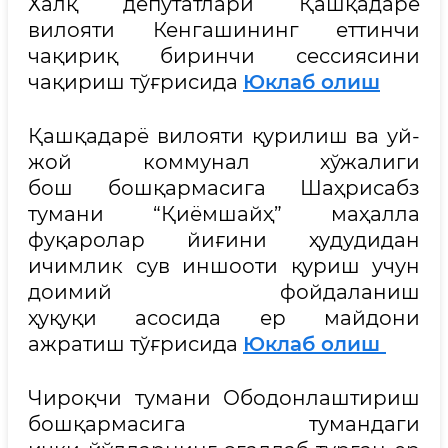
Халқ депутатлари Қашқадарё
вилояти Кенгашининг еттинчи
чақириқ биринчи сессиясини
чақириш тўғрисида
Юклаб олиш
Қашқадарё вилояти қурилиш ва уй-
жой коммунал хўжалиги
бош бошқармасига Шаҳрисабз
тумани “Қиёмшайҳ” маҳалла
фуқаролар йиғини ҳудудидан
ичимлик сув иншооти қуриш учун
доимий фойдаланиш
ҳуқуқи асосида ер майдони
ажратиш тўғрисида
Юклаб олиш
Чироқчи тумани Ободонлаштириш
бошқармасига тумандаги