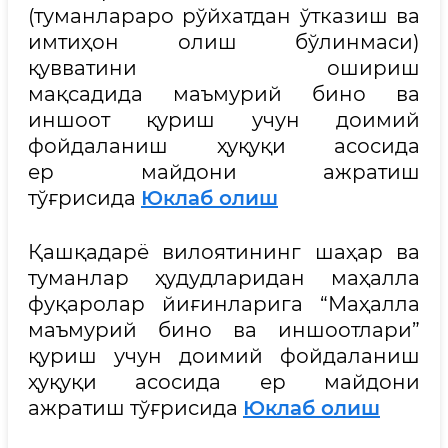
(туманлараро рўйхатдан ўтказиш ва
имтиҳон олиш бўлинмаси)
қувватини ошириш
мақсадида маъмурий бино ва
иншоот қуриш учун доимий
фойдаланиш ҳуқуқи асосида
ер майдони ажратиш
тўғрисида
Юклаб олиш
Қашқадарё вилоятининг шаҳар ва
туманлар ҳудудларидан маҳалла
фуқаролар йиғинларига “Маҳалла
маъмурий бино ва иншоотлари”
қуриш учун доимий фойдаланиш
ҳуқуқи асосида ер майдони
ажратиш тўғрисида
Юклаб олиш