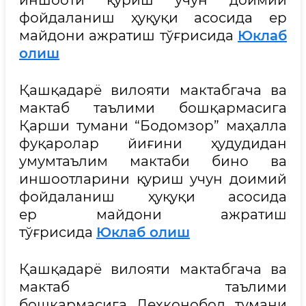
иншооти қуриш учун доимий
фойдаланиш ҳуқуқи асосида ер
майдони ажратиш тўғрисида
Юклаб
олиш
Қашқадарё вилояти мактабгача ва
мактаб таълими бошқармасига
Қарши тумани “Бодомзор” маҳалла
фуқаролар йиғини ҳудудидан
умумтаълим мактаби бино ва
иншоотларини қуриш учун доимий
фойдаланиш ҳуқуқи асосида
ер майдони ажратиш
тўғрисида
Юклаб олиш
Қашқадарё вилояти мактабгача ва
мактаб таълими
бошқармасига Деҳқонобод тумани