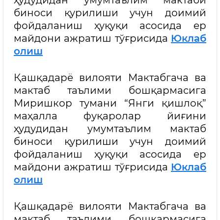
ҳудудидан умумтаълим мактаби
биноси қурилиши учун доимий
фойдаланиш ҳуқуқи асосида ер
майдони ажратиш тўғрисида
Юклаб
олиш
Қашқадарё вилояти Мактабгача ва
мактаб таълими бошқармасига
Миришкор тумани “Янги қишлоқ”
маҳалла фуқаролар йиғини
ҳудудидан умумтаълим мактаб
биноси қурилиши учун доимий
фойдаланиш ҳуқуқи асосида ер
майдони ажратиш тўғрисида
Юклаб
олиш
Қашқадарё вилояти Мактабгача ва
мактаб таълими бошқармасига