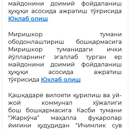
майдонини доимий фойдаланиш
ҳуқуқи асосида ажратиш тўғрисида
Юклаб олиш
Миришкор тумани
ободонлаштириш бошқармасига
Миришкор туманидаги ички
йўлларнинг эгаллаб турган ер
майдонини доимий фойдаланиш
ҳуқуқи асосида ажратиш
тўғрисида
Юклаб олиш
Қашқадарё вилояти қурилиш ва уй-
жой коммунал хўжалиги
бош бошқармасига Касби тумани
“Жаркўча” маҳалла фуқаролар
йиғини ҳудудидан “Ичимлик сув