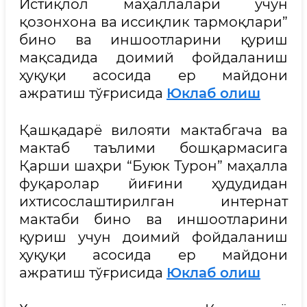
Истиқлол маҳаллалари учун
қозонхона ва иссиқлик тармоқлари”
бино ва иншоотларини қуриш
мақсадида доимий фойдаланиш
ҳуқуқи асосида ер майдони
ажратиш тўғрисида
Юклаб олиш
Қашқадарё вилояти мактабгача ва
мактаб таълими бошқармасига
Қарши шаҳри “Буюк Турон” маҳалла
фуқаролар йиғини ҳудудидан
ихтисослаштирилган интернат
мактаби бино ва иншоотларини
қуриш учун доимий фойдаланиш
ҳуқуқи асосида ер майдони
ажратиш тўғрисида
Юклаб олиш