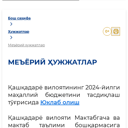
Бош саҳифа
0
+
Ҳужжатлар
Меъёрий ҳужжатлар
МЕЪЁРИЙ ҲУЖЖАТЛАР
Қашқадарё вилоятининг 2024-йилги
маҳаллий бюджетини тасдиқлаш
тўғрисида
Юклаб олиш
Қашқадарё вилояти Мактабгача ва
мактаб таълими бошқармасига