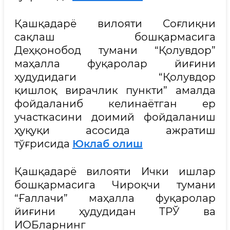
Қашқадарё вилояти Соғлиқни
сақлаш бошқармасига
Деҳқонобод тумани “Қолувдор”
маҳалла фуқаролар йиғини
ҳудудидаги “Қолувдор
қишлоқ вирачлик пункти” амалда
фойдаланиб келинаётган ер
участкасини доимий фойдаланиш
ҳуқуқи асосида ажратиш
тўғрисида
Юклаб олиш
Қашқадарё вилояти Ички ишлар
бошқармасига Чироқчи тумани
“Ғаллачи” маҳалла фуқаролар
йиғини ҳудудидан ТРЎ ва
ИОБларнинг