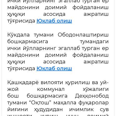
ички йўлларнинг эгаллаб турган ер
майдонини доимий фойдаланиш
ҳуқуқи асосида ажратиш
тўғрисида
Юклаб олиш
Кўкдала тумани Ободонлаштириш
бошқармасига тумандаги
ички йўлларнинг эгаллаб турган ер
майдонини доимий фойдаланиш
ҳуқуқи асосида ажратиш
тўғрисида
Юклаб олиш
Қашқадарё вилояти қурилиш ва уй-
жой коммунал хўжалиги
бош бошқармасига Деҳқонобод
тумани “Оқтош” маҳалла фуқаролар
йиғини ҳудудидан ичимлик сув