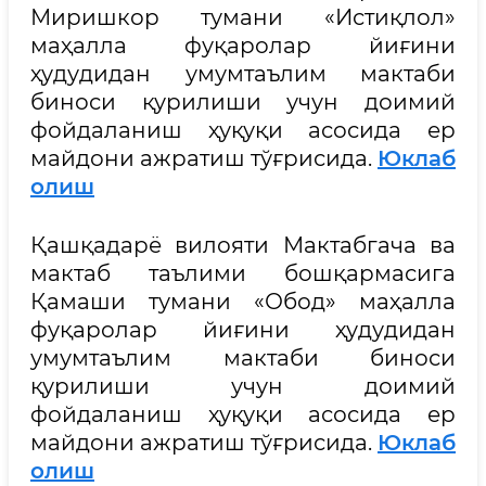
Миришкор тумани «Истиқлол»
маҳалла фуқаролар йиғини
ҳудудидан умумтаълим мактаби
биноси қурилиши учун доимий
фойдаланиш ҳуқуқи асосида ер
майдони ажратиш тўғрисида.
Юклаб
олиш
Қашқадарё вилояти Мактабгача ва
мактаб таълими бошқармасига
Қамаши тумани «Обод» маҳалла
фуқаролар йиғини ҳудудидан
умумтаълим мактаби биноси
қурилиши учун доимий
фойдаланиш ҳуқуқи асосида ер
майдони ажратиш тўғрисида.
Юклаб
олиш