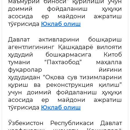
маъмурий биноси” қурилиши учун
доимий фойдаланиш ҳуқуқи
асосида ер майдони ажратиш
тўғрисида
Юклаб олиш
Давлат активларини бошқариш
агентлигининг Қашқадарё вилояти
ҳудудий бошқармасига Китоб
тумани “Пахтаобод” маҳалла
фуқаролар йиғини
ҳудудидан “Оқова сув тизимларини
қуриш ва реконструкция қилиш”
учун доимий фойдаланиш ҳуқуқи
асосида ер майдони ажратиш
тўғрисида
Юклаб олиш
Ўзбекистон Республикаси Давлат