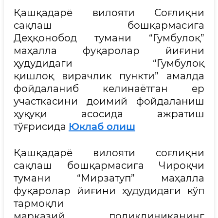
Қашқадарё вилояти Соғлиқни
сақлаш бошқармасига
Деҳқонобод тумани “Гумбулоқ”
маҳалла фуқаролар йиғини
ҳудудидаги “Гумбулоқ
қишлоқ вирачлик пункти” амалда
фойдаланиб келинаётган ер
участкасини доимий фойдаланиш
ҳуқуқи асосида ажратиш
тўғрисида
Юклаб олиш
Қашқадарё вилояти соғлиқни
сақлаш бошқармасига Чироқчи
тумани “Мирзатуп” маҳалла
фуқаролар йиғини ҳудудидаги кўп
тармоқли
марказий поликлиниканинг