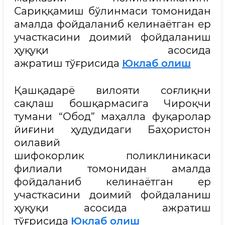
Сариққамиш бўлинмаси томонидан
амалда фойдаланиб келинаётган ер
участкасини доимий фойдаланиш
ҳуқуқи асосида
ажратиш тўғрисида
Юклаб олиш
Қашқадарё вилояти соғлиқни
сақлаш бошқармасига Чироқчи
тумани “Обод” маҳалла фуқаролар
йиғини ҳудудидаги Баҳористон
оилавий
шифокорлик поликлиникаси
филиали томонидан амалда
фойдаланиб келинаётган ер
участкасини доимий фойдаланиш
ҳуқуқи асосида ажратиш
тўғрисида
Юклаб олиш