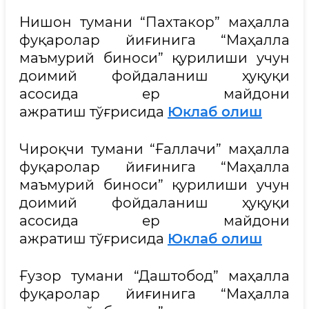
Нишон тумани “Пахтакор” маҳалла
фуқаролар йиғинига “Маҳалла
маъмурий биноси” қурилиши учун
доимий фойдаланиш ҳуқуқи
асосида ер майдони
ажратиш тўғрисида
Юклаб олиш
Чироқчи тумани “Ғаллачи” маҳалла
фуқаролар йиғинига “Маҳалла
маъмурий биноси” қурилиши учун
доимий фойдаланиш ҳуқуқи
асосида ер майдони
ажратиш тўғрисида
Юклаб олиш
Ғузор тумани “Даштобод” маҳалла
фуқаролар йиғинига “Маҳалла