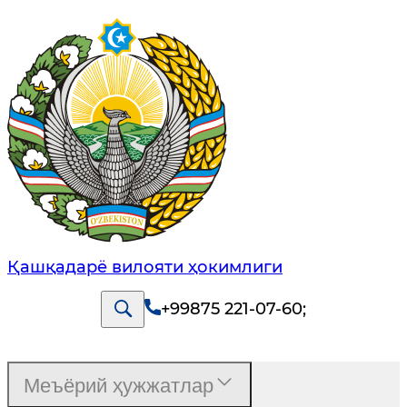
Қашқадарё вилояти ҳокимлиги
+99875 221-07-60
;
Меъёрий ҳужжатлар