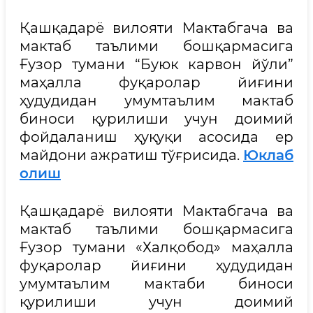
Қашқадарё вилояти Мактабгача ва
мактаб таълими бошқармасига
Ғузор тумани “Буюк карвон йўли”
маҳалла фуқаролар йиғини
ҳудудидан умумтаълим мактаб
биноси қурилиши учун доимий
фойдаланиш ҳуқуқи асосида ер
майдони ажратиш тўғрисида.
Юклаб
олиш
Қашқадарё вилояти Мактабгача ва
мактаб таълими бошқармасига
Ғузор тумани «Халқобод» маҳалла
фуқаролар йиғини ҳудудидан
умумтаълим мактаби биноси
қурилиши учун доимий