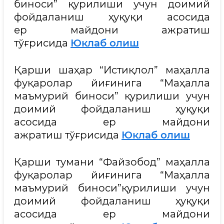
биноси” қурилиши учун доимий
фойдаланиш ҳуқуқи асосида
ер майдони ажратиш
тўғрисида
Юклаб олиш
Қарши шаҳар “Истиқлол” маҳалла
фуқаролар йиғинига “Маҳалла
маъмурий биноси” қурилиши учун
доимий фойдаланиш ҳуқуқи
асосида ер майдони
ажратиш тўғрисида
Юклаб олиш
Қарши тумани “Файзобод” маҳалла
фуқаролар йиғинига “Маҳалла
маъмурий биноси”қурилиши учун
доимий фойдаланиш ҳуқуқи
асосида ер майдони