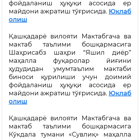
фойдаланиш ҳуқуқи асосида ер
майдони ажратиш тўғрисида.
Юклаб
олиш
Қашқадарё вилояти Мактабгача ва
мактаб таълими бошқармасига
Шаҳрисабз шаҳри “Яшил диёр”
маҳалла фуқаролар йиғини
ҳудудидан умумтаълим мактаби
биноси қурилиши учун доимий
фойдаланиш ҳуқуқи асосида ер
майдони ажратиш тўғрисида.
Юклаб
олиш
Қашқадарё вилояти Мактабгача ва
мактаб таълими бошқармасига
Кўкдала тумани «Сувлиқ» маҳалла