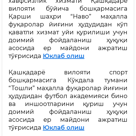
хавфсизлик хизмати Қашқадарё
вилояти бўйича бошқармасига
Қарши шаҳри “Наво” маҳалла
фуқаролар йиғини ҳудудидан кўп
қаватли хизмат уйи қурилиши учун
доимий фойдаланиш ҳуқуқи
асосида ер майдони ажратиш
тўғрисида
Юклаб олиш
Қашқадарё вилояти спорт
бошқармасига Кўкдала тумани
“Тошли” маҳалла фуқаролар йиғини
ҳудудидан футбол академияси бино
ва иншоотларини қуриш учун
доимий фойдаланиш ҳуқуқи
асосида ер майдони ажратиш
тўғрисида
Юклаб олиш