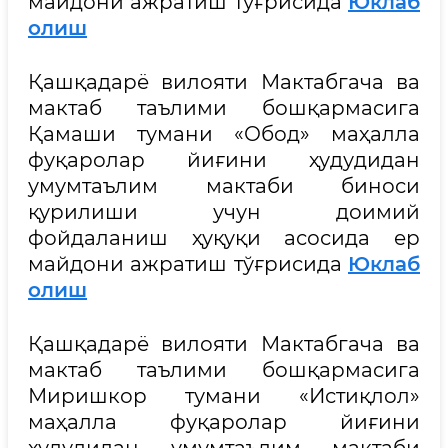
майдони ажратиш тўғрисида
Юклаб
олиш
Қашқадарё вилояти Мактабгача ва
мактаб таълими бошқармасига
Қамаши тумани «Обод» маҳалла
фуқаролар йиғини ҳудудидан
умумтаълим мактаби биноси
қурилиши учун доимий
фойдаланиш ҳуқуқи асосида ер
майдони ажратиш тўғрисида
Юклаб
олиш
Қашқадарё вилояти Мактабгача ва
мактаб таълими бошқармасига
Миришкор тумани «Истиқлол»
маҳалла фуқаролар йиғини