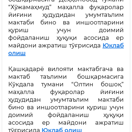
“Хўжамаҳмуд” маҳалла фуқаролар
йиғини ҳудудидан умумтаълим
мактаби бино ва иншоотларини
қуриш учун доимий
фойдаланиш ҳуқуқи асосида ер
майдони ажратиш тўғрисида
Юклаб
олиш
Қашқадарё вилояти мактабгача ва
мактаб таълими бошқармасига
Кўкдала тумани “Олтин бошоқ”
маҳалла фуқаролар йиғини
ҳудудидан умумтаълим мактаби
бино ва иншоотларини қуриш учун
доимий фойдаланиш ҳуқуқи
асосида ер майдони ажратиш
тўғрисида
Юклаб олиш