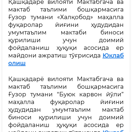
Қашқадарё вилояти Мактабгача ва
мактаб таълими бошқармасига
Ғузор тумани «Халқобод» маҳалла
фуқаролар йиғини ҳудудидан
умумтаълим мактаби биноси
қурилиши учун доимий
фойдаланиш ҳуқуқи асосида ер
майдони ажратиш тўғрисида
Юклаб
олиш
Қашқадарё вилояти Мактабгача ва
мактаб таълими бошқармасига
Ғузор тумани “Буюк карвон йўли”
маҳалла фуқаролар йиғини
ҳудудидан умумтаълим мактаб
биноси қурилиши учун доимий
фойдаланиш ҳуқуқи асосида ер