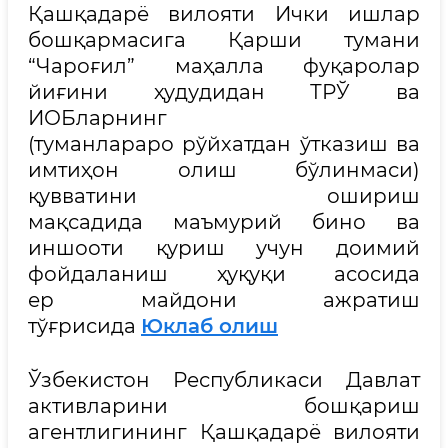
Қашқадарё вилояти Ички ишлар
бошқармасига Қарши тумани
“Чароғил” маҳалла фуқаролар
йиғини ҳудудидан ТРЎ ва
ИОБларнинг
(туманлараро рўйхатдан ўтказиш ва
имтиҳон олиш бўлинмаси)
қувватини ошириш
мақсадида маъмурий бино ва
иншооти қуриш учун доимий
фойдаланиш ҳуқуқи асосида
ер майдони ажратиш
тўғрисида
Юклаб олиш
Ўзбекистон Республикаси Давлат
активларини бошқариш
агентлигининг Қашқадарё вилояти