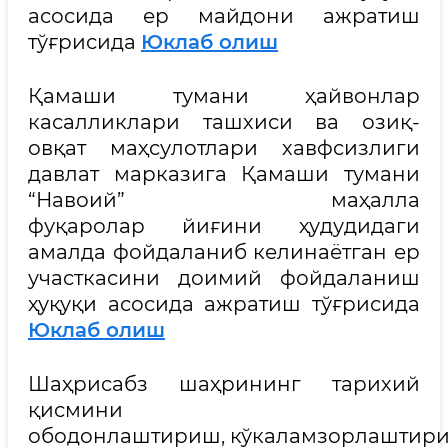
асосида ер майдони ажратиш
тўғрисида
Юклаб олиш
Қамаши тумани ҳайвонлар
касалликлари ташхиси ва озиқ-
овқат маҳсулотлари хавфсизлиги
давлат марказига Қамаши тумани
“Навоий” маҳалла
фуқаролар йиғини ҳудудидаги
амалда фойдаланиб келинаётган ер
участкасини доимий фойдаланиш
ҳуқуқи асосида ажратиш тўғрисида
Юклаб олиш
Шаҳрисабз шаҳрининг тарихий
қисмини
ободонлаштириш, кўкаламзорлаштир