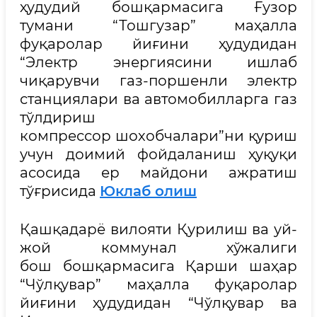
ҳудудий бошқармасига Ғузор
тумани “Тошгузар” маҳалла
фуқаролар йиғини ҳудудидан
“Электр энергиясини ишлаб
чиқарувчи газ-поршенли электр
станциялари ва автомобилларга газ
тўлдириш
компрессор шохобчалари”ни қуриш
учун доимий фойдаланиш ҳуқуқи
асосида ер майдони ажратиш
тўғрисида
Юклаб олиш
Қашқадарё вилояти Қурилиш ва уй-
жой коммунал хўжалиги
бош бошқармасига Қарши шаҳар
“Чўлқувар” маҳалла фуқаролар
йиғини ҳудудидан “Чўлқувар ва