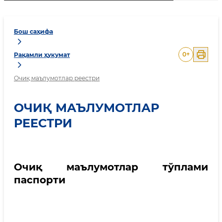
Бош саҳифа
0
+
Рақамли ҳукумат
Очиқ маълумотлар реестри
ОЧИҚ МАЪЛУМОТЛАР
РЕЕСТРИ
Очиқ маълумотлар тўплами
паспорти