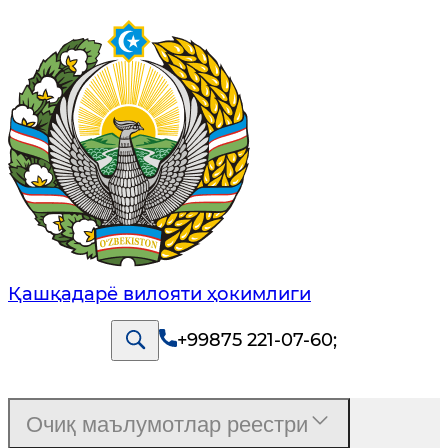
Қашқадарё вилояти ҳокимлиги
+99875 221-07-60
;
Очиқ маълумотлар реестри