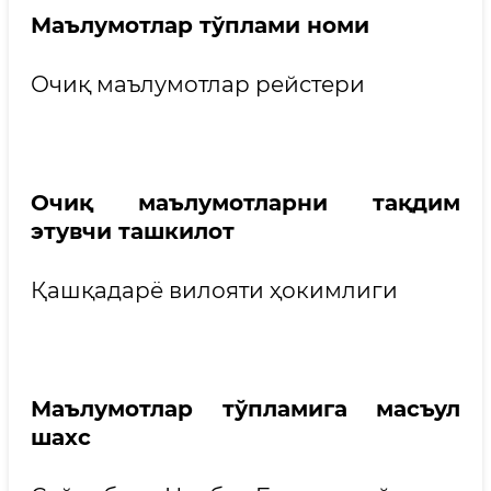
Маълумотлар тўплами номи
Очиқ маълумотлар рейстери
Очиқ маълумотларни тақдим
этувчи ташкилот
Қашқадарё вилояти ҳокимлиги
Маълумотлар тўпламига масъул
шахс