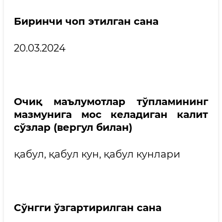
Биринчи чоп этилган сана
20.03.2024
Очиқ маълумотлар тўпламининг
мазмунига мос келадиган калит
сўзлар (вергул билан)
қабул, қабул кун, қабул кунлари
Сўнгги ўзгартирилган сана