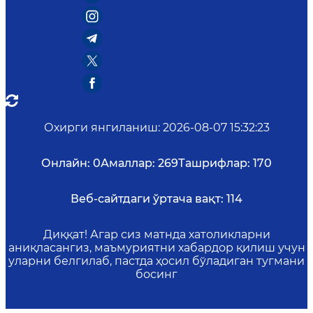
Охирги янгиланиш
:
2026-08-07 15:32:23
Онлайн:
0
Амаллар:
269
Ташрифлар:
170
Веб-сайтдаги ўртача вақт:
114
Диққат! Агар сиз матнда хатоликларни
аниқласангиз, маъмуриятни хабардор қилиш учун
уларни белгилаб, пастда ҳосил бўладиган тугмани
босинг