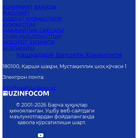
ҲОКИМИЯТ ҲАҚИДА
ФАОЛИЯТ
ДАВЛАТ ХИЗМАТЛАРИ
ҲУЖЖАТЛАР
MАХФИЙЛИК СИЁСАТИ
ОЧИҚ МАЪЛУМОТЛАР
АХБОРОТ ХИЗМАТИ
БОҒЛАНИШ
Қашқадарё Вилояти Ҳокимлиги
180100, Қарши шаҳри, Мустақиллик шоҳ кўчаси 1
Электрон почта
:
info@qashqadaryo.uz
© 2001-
2026
Барча ҳуқуқлар
ҳимояланган. Ушбу веб-сайтдаги
маълумотлардан фойдаланганда
ҳавола кўрсатилиши шарт.