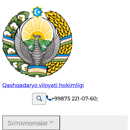
Qashqadaryo viloyati hоkimligi
+99875 221-07-60
;
So'rovnomalar