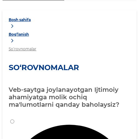
Bosh sahifa
Bog‘lanish
So‘rovnomalar
SO‘ROVNOMALAR
Veb-saytga joylanayotgan Ijtimoiy
ahamiyatga molik ochiq
ma'lumotlarni qanday baholaysiz?