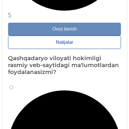
5
Ovoz berish
Natijalar
Qashqadaryo viloyati hokimligi
rasmiy veb-saytidagi ma'lumotlardan
foydalanasizmi?