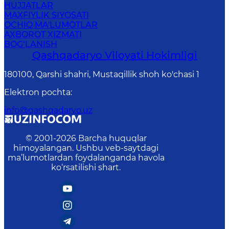
HUJJATLAR
MAXFIYLIK SIYOSATI
OCHIQ MA'LUMOTLAR
AXBOROT XIZMATI
BOG‘LANISH
Qashqadaryo Viloyati Hоkimligi
180100, Qаrshi shаhri, Mustаqillik shoh ko'chasi 1
Elektron pochta
:
info@qashqadaryo.uz
© 2001-
2026
Barcha huquqlar
himoyalangan. Ushbu veb-saytdagi
ma’lumotlardan foydalanganda havola
ko‘rsatilishi shart.