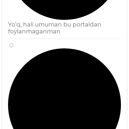
Yo'q, hali umuman bu portaldan
foylanmaganman