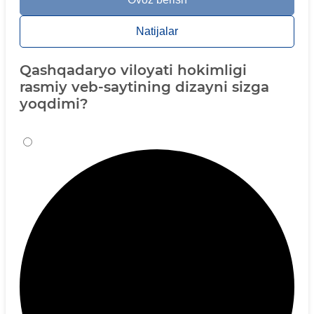
Natijalar
Qashqadaryo viloyati hokimligi
rasmiy veb-saytining dizayni sizga
yoqdimi?