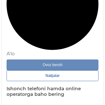
A'lo
Ovoz berish
Natijalar
Ishonch telefoni hamda online
operatorga baho bering