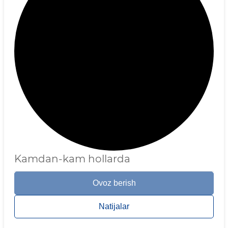
Kamdan-kam hollarda
Ovoz berish
Natijalar