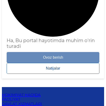
Ha, Bu portal hayotimda muhim o'rin
turadi
Ovoz berish
Natijalar
HOKIMIYAT HAQIDA
FAOLIYAT
DAVLAT XIZMATLARI