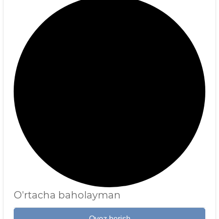
O'rtacha baholayman
Ovoz berish