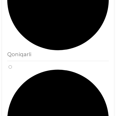
Qoniqarli