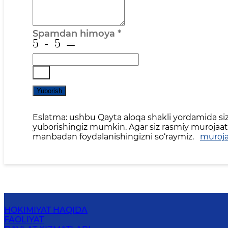
Spamdan himoya
*
Yuborish
Eslatma: ushbu Qayta aloqa shakli yordamida siz 
yuborishingiz mumkin. Agar siz rasmiy murojaat,
manbadan foydalanishingizni so‘raymiz.
muroja
HOKIMIYAT HAQIDA
FAOLIYAT