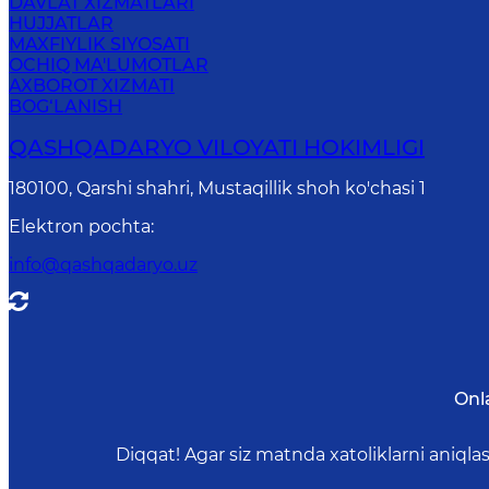
DAVLAT XIZMATLARI
HUJJATLAR
MAXFIYLIK SIYOSATI
OCHIQ MA'LUMOTLAR
AXBOROT XIZMATI
BOG‘LANISH
QASHQADARYO VILOYATI HОKIMLIGI
180100, Qаrshi shаhri, Mustаqillik shoh ko'chasi 1
Elektron pochta
:
info@qashqadaryo.uz
Onl
Diqqat! Agar siz matnda xatoliklarni aniql