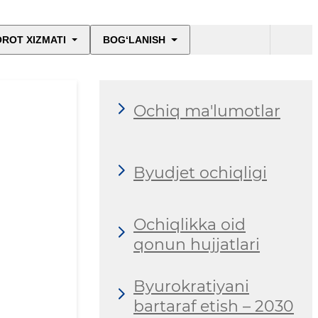
ROT XIZMATI
BOG‘LANISH
Ochiq ma'lumotlar
Byudjet ochiqligi
Ochiqlikka oid
qonun hujjatlari
Byurokratiyani
bartaraf etish – 2030