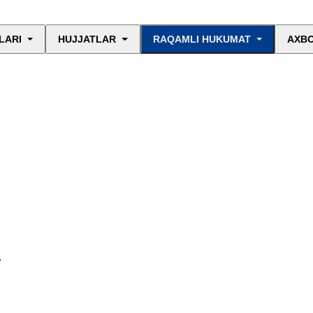
LARI
HUJJATLAR
RAQAMLI HUKUMAT
AXBO
.