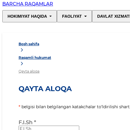
BARCHA RAQAMLAR
HOKIMIYAT HAQIDA
FAOLIYAT
DAVLAT XIZMAT
Bosh sahifa
Raqamli hukumat
Qayta aloqa
QAYTA ALOQA
*
belgisi bilan belgilangan katakchalar to‘ldirilishi shart
F.I.Sh
*