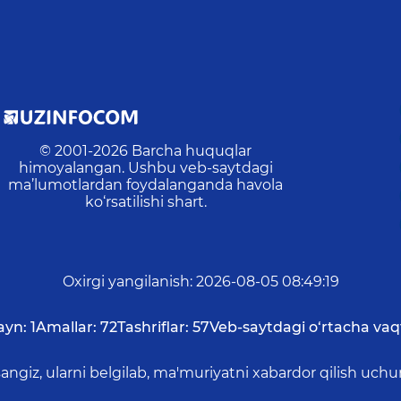
© 2001-
2026
Barcha huquqlar
himoyalangan. Ushbu veb-saytdagi
ma’lumotlardan foydalanganda havola
ko‘rsatilishi shart.
Oxirgi yangilanish
:
2026-08-05 08:49:19
ayn:
1
Amallar:
72
Tashriflar:
57
Veb-saytdagi o‘rtacha vaq
asangiz, ularni belgilab, ma'muriyatni xabardor qilish 