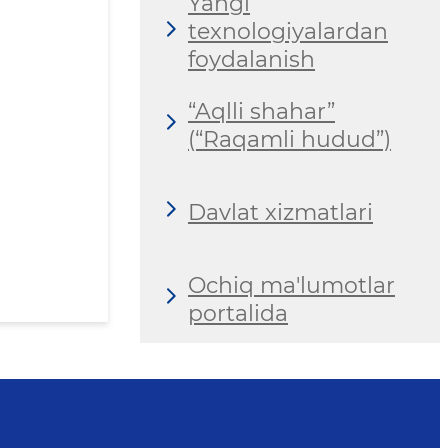
Yangi
texnologiyalardan
foydalanish
“Aqlli shahar”
(“Raqamli hudud”)
Davlat xizmatlari
Ochiq ma'lumotlar
portalida