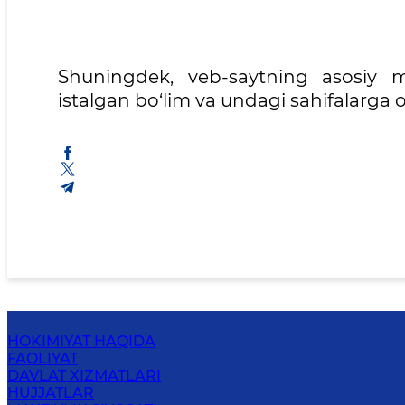
Shuningdek, veb-saytning asosiy m
istalgan bo‘lim va undagi sahifalarga
HOKIMIYAT HAQIDA
FAOLIYAT
DAVLAT XIZMATLARI
HUJJATLAR