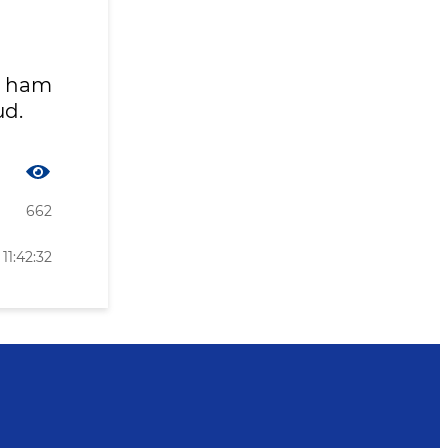
i ham
ud.
662
11:42:32