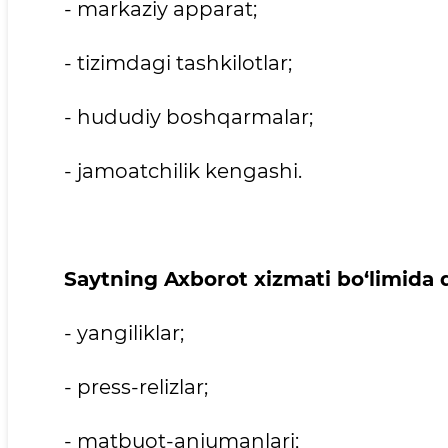
- markaziy apparat;
- tizimdagi tashkilotlar;
- hududiy boshqarmalar;
- jamoatchilik kengashi.
Saytning Axborot xizmati bo‘limida q
- yangiliklar;
- press-relizlar;
- matbuot-anjumanlari;