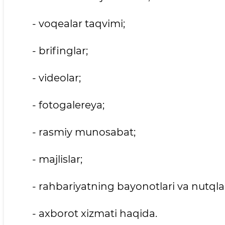
- voqealar taqvimi;
- brifinglar;
- videolar;
- fotogalereya;
- rasmiy munosabat;
- majlislar;
- rahbariyatning bayonotlari va nutqlar
- axborot xizmati haqida.