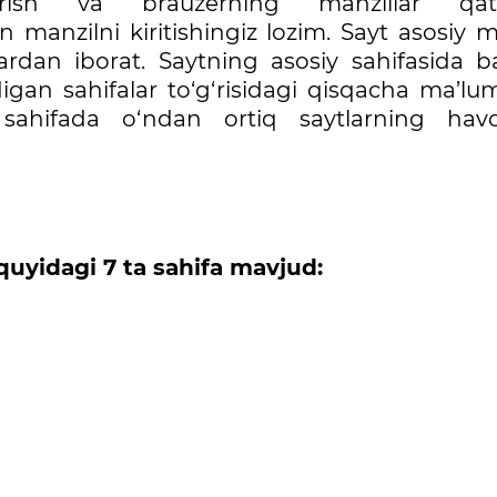
hirish va brauzerning manzillar qat
n manzilni kiritishingiz lozim. Sayt asosiy
rdan iborat. Saytning asosiy sahifasida b
igan sahifalar to‘g‘risidagi qisqacha ma’lu
ahifada o‘ndan ortiq saytlarning havol
quyidagi 7 ta sahifa mavjud: