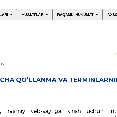
LARI
HUJJATLAR
RAQAMLI HUKUMAT
AXBO
uni
ICHA QO‘LLANMA VA TERMINLARN
ng rasmiy veb-saytiga kirish uchun int