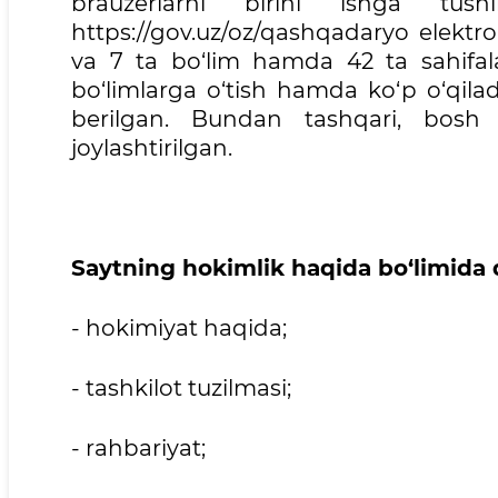
brauzerlarni birini ishga tus
https://gov.uz/oz/qashqadaryo elektro
va 7 ta bo‘lim hamda 42 ta sahifala
bo‘limlarga o‘tish hamda ko‘p o‘qilad
berilgan. Bundan tashqari, bosh s
joylashtirilgan.
Saytning hokimlik haqida bo‘limida 
- hokimiyat haqida;
- tashkilot tuzilmasi;
- rahbariyat;