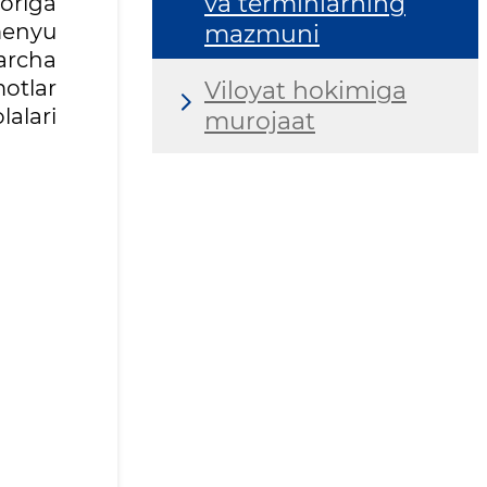
va terminlarning
origa
 menyu
mazmuni
archa
motlar
Viloyat hokimiga
alari
murojaat