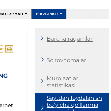
ROT XIZMATI
BOG‘LANISH
Barcha raqamlar
0
+
So'rovnomalar
ING
Murojaatlar
statistikasi
Saytdan foydalanish
bo‘yicha qo‘llanma
ernet