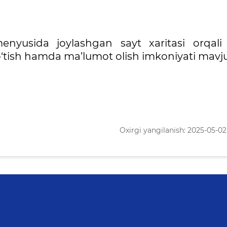
enyusida joylashgan sayt xaritasi orqal
 o‘tish hamda ma’lumot olish imkoniyati mavj
Oxirgi yangilanish: 2025-05-02 