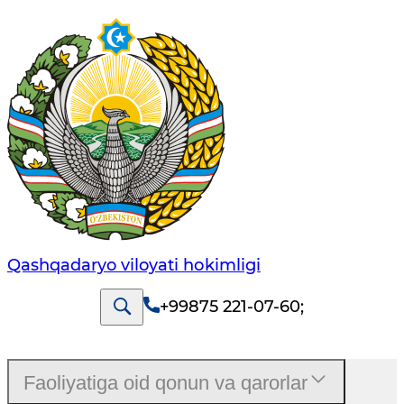
Qashqadaryo viloyati hоkimligi
+99875 221-07-60
;
Faoliyatiga oid qonun va qarorlar