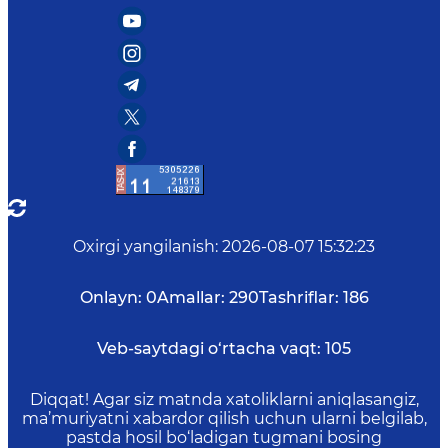
Oxirgi yangilanish
:
2026-08-07 15:32:23
Onlayn:
0
Amallar:
290
Tashriflar:
186
Veb-saytdagi o‘rtacha vaqt:
105
Diqqat! Agar siz matnda xatoliklarni aniqlasangiz,
ma’muriyatni xabardor qilish uchun ularni belgilab,
pastda hosil bo‘ladigan tugmani bosing