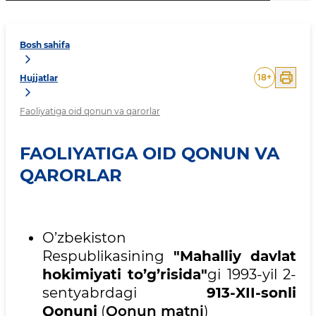
Bosh sahifa
18
+
Hujjatlar
Faoliyatiga oid qonun va qarorlar
FAOLIYATIGA OID QONUN VA
QARORLAR
O’zbekiston
Respublikasining
"Mahalliy davlat
hokimiyati to’g’risida"
gi 1993-yil 2-
sentyabrdagi
913-XII-sonli
Qonuni
(
Qonun matni
)