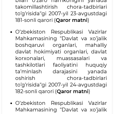
bilan o’zaro hamkorligini yanada
takomillashtirish chora-tadbirlari
to’g’risida"gi 2007-yil 23-avgustdagi
181-sonli qarori (
Qaror matni
)
O’zbekiston Respublikasi Vazirlar
Mahkamasining "Davlat va xo’jalik
boshqaruvi organlari, mahalliy
davlat hokimiyati organlari, davlat
korxonalari, muassasalari va
tashkilotlari faoliyatini huquqiy
ta’minlash darajasini yanada
oshirish chora-tadbirlari
to’g’risida"gi 2007-yil 24-avgustdagi
182-sonli qarori (
Qaror matni
)
O’zbekiston Respublikasi Vazirlar
Mahkamasining "Davlat va xo’jalik