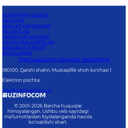
HOKIMIYAT HAQIDA
FAOLIYAT
DAVLAT XIZMATLARI
HUJJATLAR
MAXFIYLIK SIYOSATI
OCHIQ MA'LUMOTLAR
AXBOROT XIZMATI
BOG‘LANISH
Qashqadaryo Viloyati Hоkimligi
180100, Qаrshi shаhri, Mustаqillik shoh ko'chasi 1
Elektron pochta
:
info@qashqadaryo.uz
© 2001-
2026
Barcha huquqlar
himoyalangan. Ushbu veb-saytdagi
ma’lumotlardan foydalanganda havola
ko‘rsatilishi shart.