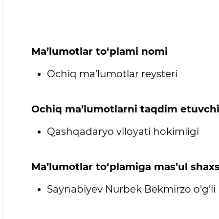
Ma’lumotlar to‘plami nomi
Ochiq ma’lumotlar reysteri
Ochiq ma’lumotlarni taqdim etuvchi
Qashqadaryo viloyati hokimligi
Ma’lumotlar to‘plamiga mas’ul shax
Saynabiyev Nurbek Bekmirzo o'g'li