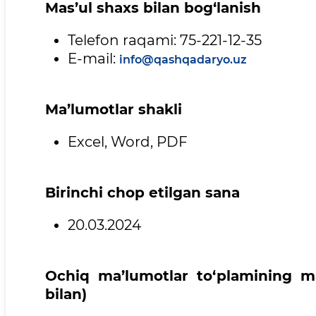
Mas’ul shaxs bilan bog‘lanish
Telefon raqami: 75-221-12-35
E-mail:
info@qashqadaryo.uz
Ma’lumotlar shakli
Excel, Word, PDF
Birinchi chop etilgan sana
20.03.2024
Ochiq ma’lumotlar to‘plamining ma
bilan)