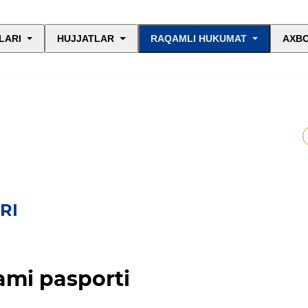
LARI
HUJJATLAR
RAQAMLI HUKUMAT
AXBO
RI
ami pasporti