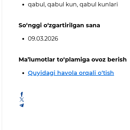
qabul, qabul kun, qabul kunlari
So‘nggi o‘zgartirilgan sana
09.03.2026
Ma’lumotlar to‘plamiga ovoz berish
Quyidagi havola orqali o‘tish