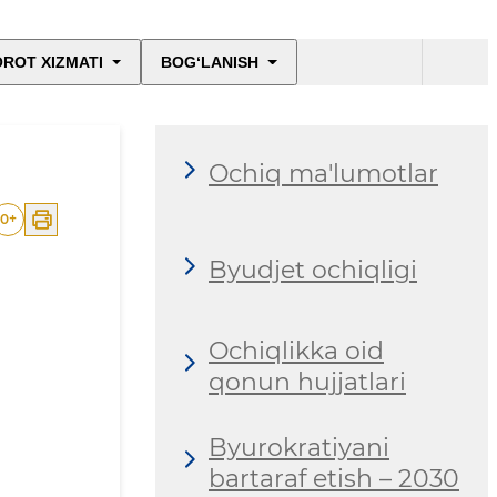
ROT XIZMATI
BOG‘LANISH
Ochiq ma'lumotlar
0
+
Byudjet ochiqligi
Ochiqlikka oid
qonun hujjatlari
Byurokratiyani
bartaraf etish – 2030