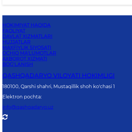
HOKIMIYAT HAQIDA
FAOLIYAT
DAVLAT XIZMATLARI
HUJJATLAR
MAXFIYLIK SIYOSATI
OCHIQ MA'LUMOTLAR
AXBOROT XIZMATI
BOG‘LANISH
QASHQADARYO VILOYATI HОKIMLIGI
180100, Qаrshi shаhri, Mustаqillik shoh ko'chasi 1
Elektron pochta
:
info@qashqadaryo.uz