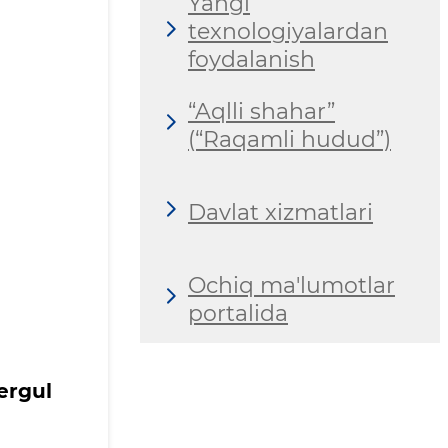
Yangi
texnologiyalardan
foydalanish
“Aqlli shahar”
(“Raqamli hudud”)
Davlat xizmatlari
Ochiq ma'lumotlar
portalida
ergul