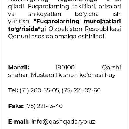
qiladi. Fuqarolarning takliflari, arizalari
va shikoyatlari bo'yicha ish
yuritish
"Fuqarolarning murojaatlari
to'g'risida"
gi O'zbekiston Respublikasi
Qonuni asosida amalga oshiriladi.
Manzil:
180100, Qarshi
shahar, Mustaqillik shoh ko'chasi 1-uy
Tel:
(71) 200-55-05, (75) 221-07-60
Faks:
(75) 221-13-40
E-mail:
info@qashqadaryo.uz