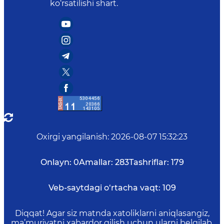
ko‘rsatilishi shart.
Oxirgi yangilanish
:
2026-08-07 15:32:23
Onlayn:
0
Amallar:
283
Tashriflar:
179
Veb-saytdagi o‘rtacha vaqt:
109
Diqqat! Agar siz matnda xatoliklarni aniqlasangiz,
ma’muriyatni xabardor qilish uchun ularni belgilab,