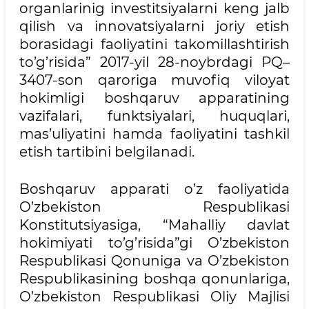
organlarinig investitsiyalarni keng jalb
qilish va innovatsiyalarni joriy etish
borasidagi faoliyatini takomillashtirish
to’g’risida” 2017-yil 28-noybrdagi PQ–
3407-son qaroriga muvofiq viloyat
hokimligi boshqaruv apparatining
vazifalari, funktsiyalari, huquqlari,
mas’uliyatini hamda faoliyatini tashkil
etish tartibini belgilanadi.
Boshqaruv apparati o’z faoliyatida
O’zbekiston Respublikasi
Konstitutsiyasiga, “Mahalliy davlat
hokimiyati to’g’risida”gi O’zbekiston
Respublikasi Qonuniga va O’zbekiston
Respublikasining boshqa qonunlariga,
O’zbekiston Respublikasi Oliy Majlisi