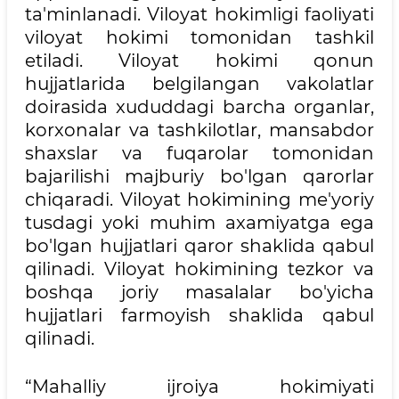
ta'minlanadi. Viloyat hokimligi faoliyati
viloyat hokimi tomonidan tashkil
etiladi. Viloyat hokimi qonun
hujjatlarida belgilangan vakolatlar
doirasida xududdagi barcha organlar,
korxonalar va tashkilotlar, mansabdor
shaxslar va fuqarolar tomonidan
bajarilishi majburiy bo'lgan qarorlar
chiqaradi. Viloyat hokimining me'yoriy
tusdagi yoki muhim axamiyatga ega
bo'lgan hujjatlari qaror shaklida qabul
qilinadi. Viloyat hokimining tezkor va
boshqa joriy masalalar bo'yicha
hujjatlari farmoyish shaklida qabul
qilinadi.
“Mahalliy ijroiya hokimiyati