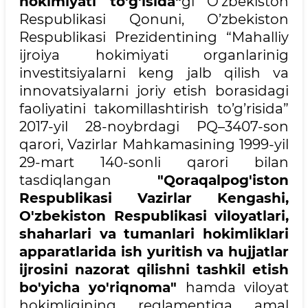
hokimiyati to'g'isida"
gi O'zbekiston
Respublikasi Qonuni, O’zbekiston
Respublikasi Prezidentining “Mahalliy
ijroiya hokimiyati organlarinig
investitsiyalarni keng jalb qilish va
innovatsiyalarni joriy etish borasidagi
faoliyatini takomillashtirish to’g’risida”
2017-yil 28-noybrdagi PQ–3407-son
qarori, Vazirlar Mahkamasining 1999-yil
29-mart 140-sonli qarori bilan
tasdiqlangan
"Qoraqalpog'iston
Respublikasi Vazirlar Kengashi,
O'zbekiston Respublikasi viloyatlari,
shaharlari va tumanlari hokimliklari
apparatlarida ish yuritish va hujjatlar
ijrosini nazorat qilishni tashkil etish
bo'yicha yo'riqnoma"
hamda viloyat
hokimligining reglamentiga amal