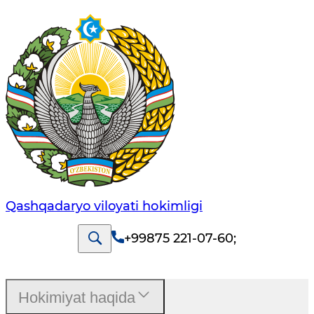
Qashqadaryo viloyati hоkimligi
+99875 221-07-60
;
Hokimiyat haqida