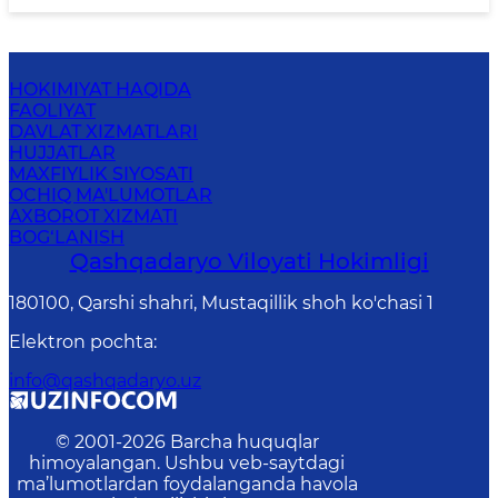
HOKIMIYAT HAQIDA
FAOLIYAT
DAVLAT XIZMATLARI
HUJJATLAR
MAXFIYLIK SIYOSATI
OCHIQ MA'LUMOTLAR
AXBOROT XIZMATI
BOG‘LANISH
Qashqadaryo Viloyati Hоkimligi
180100, Qаrshi shаhri, Mustаqillik shoh ko'chasi 1
Elektron pochta
:
info@qashqadaryo.uz
© 2001-
2026
Barcha huquqlar
himoyalangan. Ushbu veb-saytdagi
ma’lumotlardan foydalanganda havola