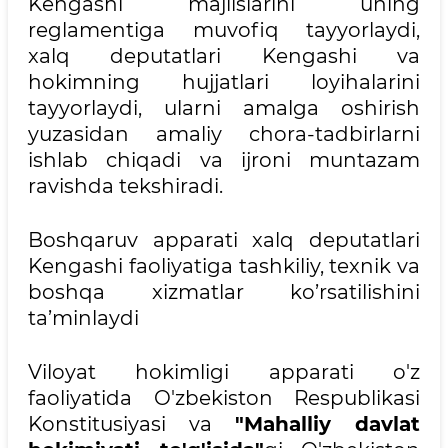
Kengashi majlislarini uning
reglamentiga muvofiq tayyorlaydi,
xalq deputatlari Kengashi va
hokimning hujjatlari loyihalarini
tayyorlaydi, ularni amalga oshirish
yuzasidan amaliy chora-tadbirlarni
ishlab chiqadi va ijroni muntazam
ravishda tekshiradi.
Boshqaruv apparati xalq deputatlari
Kengashi faoliyatiga tashkiliy, texnik va
boshqa xizmatlar ko’rsatilishini
ta’minlaydi
Viloyat hokimligi apparati o'z
faoliyatida O'zbekiston Respublikasi
Konstitusiyasi va
"Mahalliy davlat