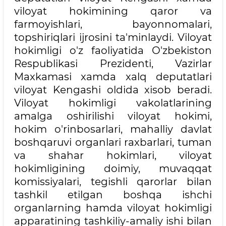
viloyat hokimining qaror va
farmoyishlari, bayonnomalari,
topshiriqlari ijrosini ta'minlaydi. Viloyat
hokimligi o'z faoliyatida O'zbekiston
Respublikasi Prezidenti, Vazirlar
Maxkamasi xamda xalq deputatlari
viloyat Kengashi oldida xisob beradi.
Viloyat hokimligi vakolatlarining
amalga oshirilishi viloyat hokimi,
hokim o'rinbosarlari, mahalliy davlat
boshqaruvi organlari raxbarlari, tuman
va shahar hokimlari, viloyat
hokimligining doimiy, muvaqqat
komissiyalari, tegishli qarorlar bilan
tashkil etilgan boshqa ishchi
organlarning hamda viloyat hokimligi
apparatining tashkiliy-amaliy ishi bilan