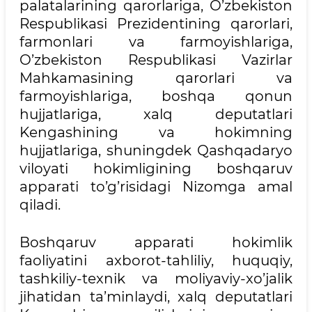
palatalarining qarorlariga, O’zbekiston
Respublikasi Prezidentining qarorlari,
farmonlari va farmoyishlariga,
O’zbekiston Respublikasi Vazirlar
Mahkamasining qarorlari va
farmoyishlariga, boshqa qonun
hujjatlariga, xalq deputatlari
Kengashining va hokimning
hujjatlariga, shuningdek Qashqadaryo
viloyati hokimligining boshqaruv
apparati to’g’risidagi Nizomga amal
qiladi.
Boshqaruv apparati hokimlik
faoliyatini axborot-tahliliy, huquqiy,
tashkiliy-texnik va moliyaviy-xo’jalik
jihatidan ta’minlaydi, xalq deputatlari