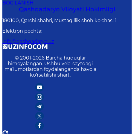
BOG‘LANISH
Qashqadaryo Viloyati Hоkimligi
180100, Qаrshi shаhri, Mustаqillik shoh ko'chasi 1
Elektron pochta
:
info@qashqadaryo.uz
© 2001-
2026
Barcha huquqlar
himoyalangan. Ushbu veb-saytdagi
ma’lumotlardan foydalanganda havola
ko‘rsatilishi shart.