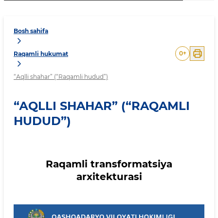
Bosh sahifa
0
+
Raqamli hukumat
“Аqlli shahar” (“Raqamli hudud”)
“АQLLI SHAHAR” (“RAQAMLI
HUDUD”)
Raqamli transformatsiya
arxitekturasi