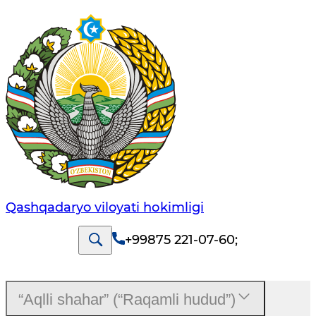
Qashqadaryo viloyati hоkimligi
+99875 221-07-60
;
“Aqlli shahar” (“Raqamli hudud”)