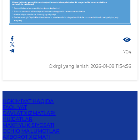
704
Oxirgi yangilanish: 2026-01-08 11:54:56
HOKIMIYAT HAQIDA
FAOLIYAT
DAVLAT XIZMATLARI
HUJJATLAR
MAXFIYLIK SIYOSATI
OCHIQ MA'LUMOTLAR
AXBOROT XIZMATI