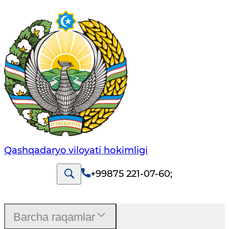
Qashqadaryo viloyati hоkimligi
+99875 221-07-60
;
Barcha raqamlar