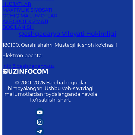
HUJJATLAR
MAXFIYLIK SIYOSATI
OCHIQ MA'LUMOTLAR
AXBOROT XIZMATI
BOG‘LANISH
Qashqadaryo Viloyati Hоkimligi
180100, Qаrshi shаhri, Mustаqillik shoh ko'chasi 1
Elektron pochta
:
info@qashqadaryo.uz
© 2001-
2026
Barcha huquqlar
himoyalangan. Ushbu veb-saytdagi
ma’lumotlardan foydalanganda havola
ko‘rsatilishi shart.