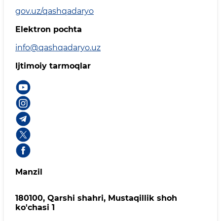
gov.uz/qashqadaryo
Elektron pochta
info@qashqadaryo.uz
Ijtimoiy tarmoqlar
Manzil
180100, Qаrshi shаhri, Mustаqillik shoh
ko'chasi 1