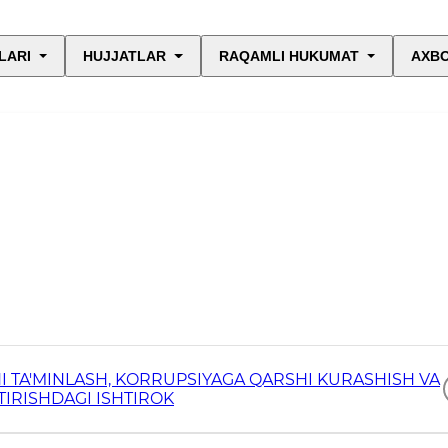
LARI
HUJJATLAR
RAQAMLI HUKUMAT
AXBO
I TA'MINLASH, KORRUPSIYAGA QARSHI KURASHISH VA
TIRISHDAGI ISHTIROK