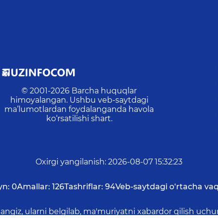
© 2001-
2026
Barcha huquqlar
himoyalangan. Ushbu veb-saytdagi
ma’lumotlardan foydalanganda havola
ko‘rsatilishi shart.
Oxirgi yangilanish
:
2026-08-07 15:32:23
yn:
0
Amallar:
126
Tashriflar:
94
Veb-saytdagi o‘rtacha vaq
asangiz, ularni belgilab, ma'muriyatni xabardor qilish 