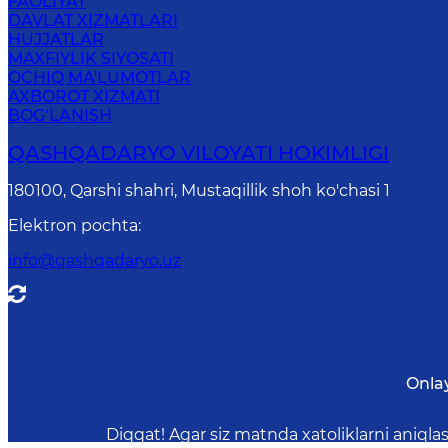
FAOLIYAT
DAVLAT XIZMATLARI
HUJJATLAR
MAXFIYLIK SIYOSATI
OCHIQ MA'LUMOTLAR
AXBOROT XIZMATI
BOG‘LANISH
QASHQADARYO VILOYATI HОKIMLIGI
180100, Qаrshi shаhri, Mustаqillik shoh ko'chasi 1
Elektron pochta
:
info@qashqadaryo.uz
Onla
Diqqat! Agar siz matnda xatoliklarni aniql