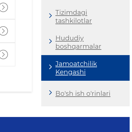
Tizimdagi
tashkilotlar
Hududiy
boshqarmalar
Jamoatchilik
Kengashi
Bo'sh ish o'rinlari