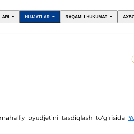
LARI
HUJJATLAR
RAQAMLI HUKUMAT
AXBO
mahalliy byudjetini tasdiqlash to‘g‘risida
Y