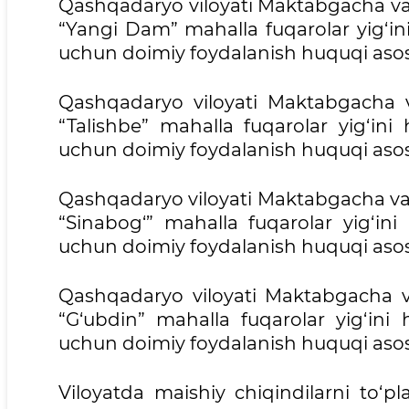
Qashqadaryo viloyati Maktabgacha va
“Yangi Dam” mahalla fuqarolar yig‘in
uchun doimiy foydalanish huquqi asosi
Qashqadaryo viloyati Maktabgacha 
“Talishbe” mahalla fuqarolar yig‘in
uchun doimiy foydalanish huquqi asosi
Qashqadaryo viloyati Maktabgacha va
“Sinabog‘” mahalla fuqarolar yig‘in
uchun doimiy foydalanish huquqi asosi
Qashqadaryo viloyati Maktabgacha 
“G‘ubdin” mahalla fuqarolar yig‘ini
uchun doimiy foydalanish huquqi asosi
Viloyatda maishiy chiqindilarni to‘pl