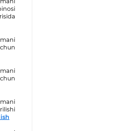
umani
inosi
isida
umani
uchun
umani
 uchun
umani
ilishi
lish