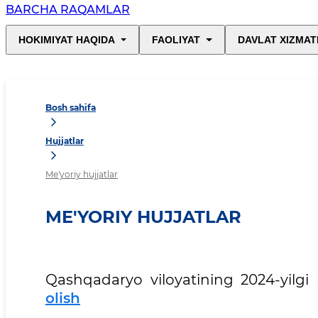
BARCHA RAQAMLAR
HOKIMIYAT HAQIDA
FAOLIYAT
DAVLAT XIZMAT
Bosh sahifa
Hujjatlar
Me'yoriy hujjatlar
ME'YORIY HUJJATLAR
Qashqadaryo viloyatining 2024-yilgi 
olish