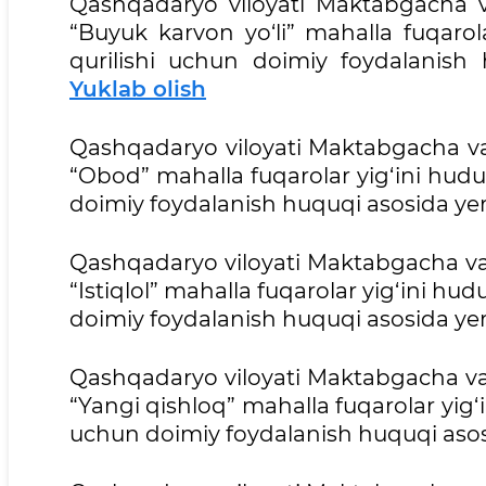
Qashqadaryo viloyati Maktabgacha 
“Buyuk karvon yo‘li” mahalla fuqaro
qurilishi uchun doimiy foydalanish 
Yuklab olish
Qashqadaryo viloyati Maktabgacha v
“Obod” mahalla fuqarolar yig‘ini hud
doimiy foydalanish huquqi asosida yer
Qashqadaryo viloyati Maktabgacha va
“Istiqlol” mahalla fuqarolar yig‘ini h
doimiy foydalanish huquqi asosida yer
Qashqadaryo viloyati Maktabgacha va
“Yangi qishloq” mahalla fuqarolar yig
uchun doimiy foydalanish huquqi asosi