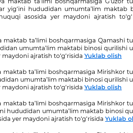
va maktab ta’limi boshqarmasiga G‘uzor t
lar yig‘ini hududidan umumta’lim maktab b
huquqi asosida yer maydoni ajratish to‘g‘r
a maktab ta’limi boshqarmasiga Qamashi t
udidan umumta’lim maktabi binosi qurilishi 
 maydoni ajratish to‘g‘risida
Yuklab olish
 maktab ta’limi boshqarmasiga Mirishkor t
ududidan umumta’lim maktabi binosi qurilishi
 maydoni ajratish to‘g‘risida
Yuklab olish
 maktab ta’limi boshqarmasiga Mirishkor t
‘ini hududidan umumta’lim maktab binosi qur
da yer maydoni ajratish to‘g‘risida
Yuklab o