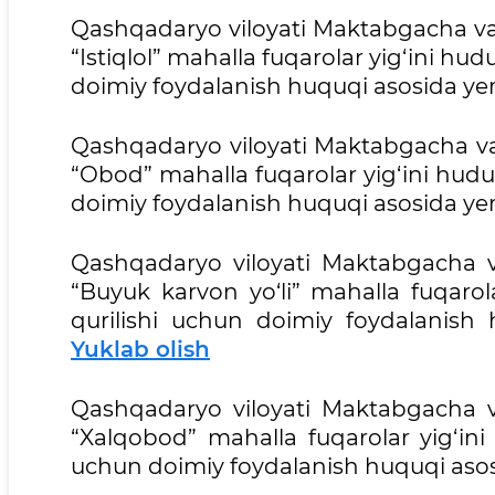
Qashqadaryo viloyati Maktabgacha va
“Istiqlol” mahalla fuqarolar yig‘ini h
doimiy foydalanish huquqi asosida yer 
Qashqadaryo viloyati Maktabgacha v
“Obod” mahalla fuqarolar yig‘ini hud
doimiy foydalanish huquqi asosida yer 
Qashqadaryo viloyati Maktabgacha 
“Buyuk karvon yo‘li” mahalla fuqaro
qurilishi uchun doimiy foydalanish h
Yuklab olish
Qashqadaryo viloyati Maktabgacha 
“Xalqobod” mahalla fuqarolar yig‘in
uchun doimiy foydalanish huquqi asosi