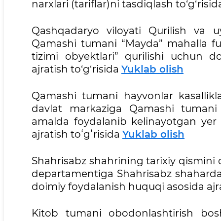
narxlari (tariflar)ni tasdiqlash to‘g‘risi
Qashqadaryo viloyati Qurilish va 
Qamashi tumani “Mayda” mahalla fuqa
tizimi obyektlari” qurilishi uchun
ajratish to‘g‘risida
Yuklab olish
Qamashi tumani hayvonlar kasalliklar
davlat markaziga Qamashi tumani “
amalda foydalanib kelinayotgan yer 
ajratish toʻgʻrisida
Yuklab olish
Shahrisabz shahrining tarixiy qismini 
departamentiga Shahrisabz shahardagi
doimiy foydalanish huquqi asosida ajra
Kitob tumani obodonlashtirish bos