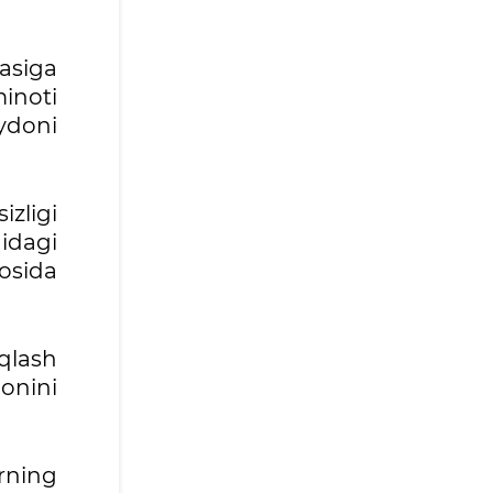
asiga
inoti
ydoni
zligi
idagi
osida
aqlash
onini
rning