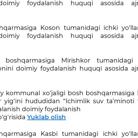
oimiy foydalanish huquqi asosida ajr
hqarmasiga Koson tumanidagi ichki yo‘lla
oimiy foydalanish huquqi asosida ajr
h boshqarmasiga Mirishkor tumanidagi 
nini doimiy foydalanish huquqi asosida ajr
joy kommunal xo‘jaligi bosh boshqarmasiga 
 yig‘ini hududidan “Ichimlik suv ta’minoti t
dalanish doimiy foydalanish
‘g‘risida
Yuklab olish
hqarmasiga Kasbi tumanidagi ichki yo‘lla