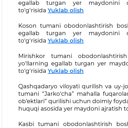
egallab turgan yer maydonini d
to‘g‘risida
Yuklab olish
Koson tumani obodonlashtirish bos
egallab turgan yer maydonini d
to‘g‘risida
Yuklab olish
Mirishkor tumani obodonlashtiris
yo‘llarning egallab turgan yer maydo
to‘g‘risida
Yuklab olish
Qashqadaryo viloyati qurilish va uy-
tumani “Jarko‘cha” mahalla fuqarolar
ob’ektlari” qurilishi uchun doimiy foy
huquqi asosida yer maydoni ajratish to
Kasbi tumani obodonlashtirish bos