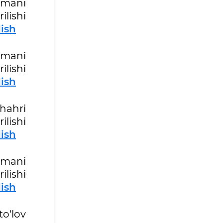
umani
lishi
lish
umani
lishi
lish
hahri
lishi
lish
umani
lishi
lish
to‘lov