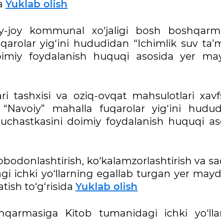
da
Yuklab olish
uy-joy kommunal xo‘jaligi bosh boshqarm
rolar yig‘ini hududidan “Ichimlik suv ta’m
 doimiy foydalanish huquqi asosida yer ma
i tashxisi va oziq-ovqat mahsulotlari xavfsi
Navoiy” mahalla fuqarolar yig‘ini hudud
uchastkasini doimiy foydalanish huquqi as
obodonlashtirish, ko‘kalamzorlashtirish va s
 ichki yo‘llarning egallab turgan yer mayd
tish to‘g‘risida
Yuklab olish
hqarmasiga Kitob tumanidagi ichki yo‘lla