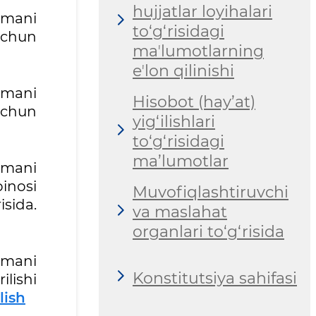
hujjatlar loyihalari
umani
to‘g‘risidagi
 uchun
maʼlumotlarning
eʼlon qilinishi
umani
Hisobot (hay’at)
uchun
yig‘ilishlari
to‘g‘risidagi
ma’lumotlar
umani
inosi
Muvofiqlashtiruvchi
sida.
va maslahat
organlari to‘g‘risida
umani
Konstitutsiya sahifasi
lishi
lish