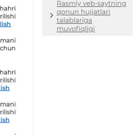
Rasmiy veb-saytning
hahri
qonun hujjatlari
ilishi
talablariga
lish
muvofiqligi
umani
 uchun
hahri
ilishi
lish
umani
lishi
lish