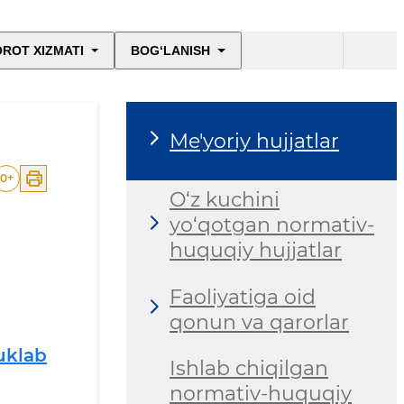
ROT XIZMATI
BOG‘LANISH
Me'yoriy hujjatlar
0
+
O‘z kuchini
yo‘qotgan normativ-
huquqiy hujjatlar
Faoliyatiga oid
qonun va qarorlar
uklab
Ishlab chiqilgan
normativ-huquqiy