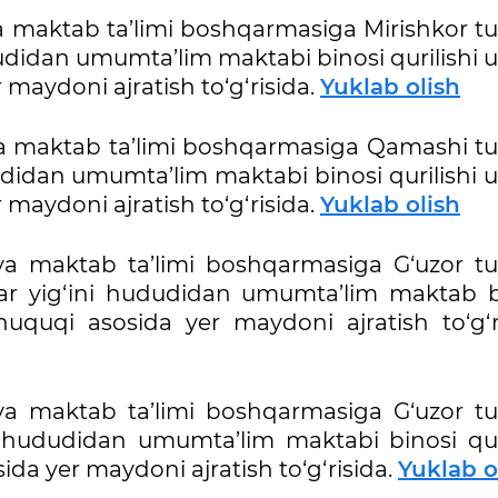
 maktab ta’limi boshqarmasiga Mirishkor t
ududidan umumta’lim maktabi binosi qurilishi
maydoni ajratish to‘g‘risida.
Yuklab olish
a maktab ta’limi boshqarmasiga Qamashi t
udidan umumta’lim maktabi binosi qurilishi 
maydoni ajratish to‘g‘risida.
Yuklab olish
va maktab ta’limi boshqarmasiga G‘uzor t
lar yig‘ini hududidan umumta’lim maktab b
uquqi asosida yer maydoni ajratish to‘g‘ri
va maktab ta’limi boshqarmasiga G‘uzor t
i hududidan umumta’lim maktabi binosi quri
da yer maydoni ajratish to‘g‘risida.
Yuklab o