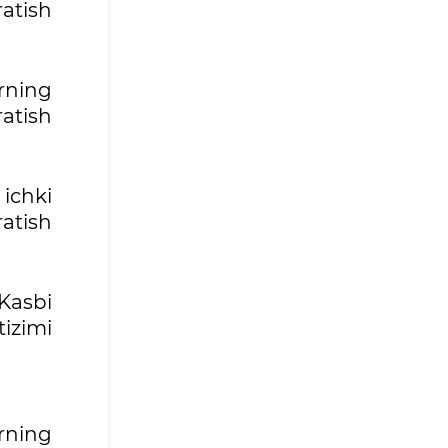
atish
rning
atish
ichki
atish
Kasbi
izimi
rning