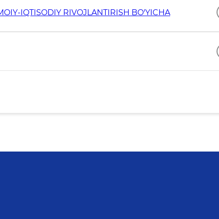
OIY-IQTISODIY RIVOJLANTIRISH BO'YICHA