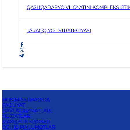
QASHQADARYO VILOYATINI KOMPLEKS IJTIM
TARAQQIYOT STRATEGIYASI
HOKIMIYAT HAQIDA
FAOLIYAT
DAVLAT XIZMATLARI
HUJJATLAR
MAXFIYLIK SIYOSATI
OCHIQ MA'LUMOTLAR