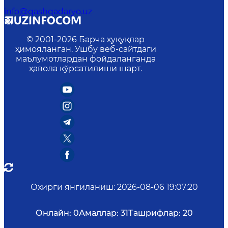
info@qashqadaryo.uz
© 2001-
2026
Барча ҳуқуқлар
ҳимояланган. Ушбу веб-сайтдаги
маълумотлардан фойдаланганда
ҳавола кўрсатилиши шарт.
Охирги янгиланиш
:
2026-08-06 19:07:20
Онлайн:
0
Амаллар:
31
Ташрифлар:
20