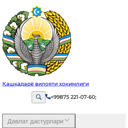
Қашқадарё вилояти ҳокимлиги
+99875 221-07-60
;
Давлат дастурлари