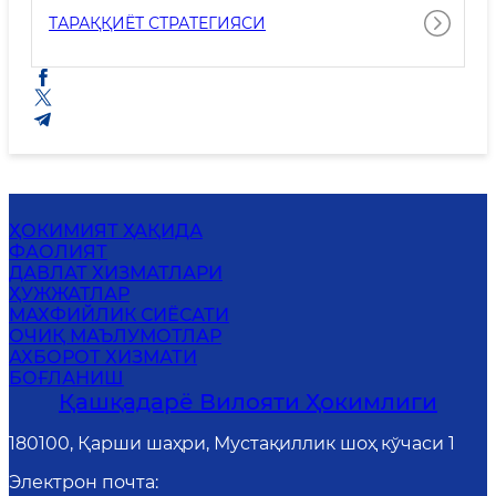
ТАРАҚҚИЁТ СТРАТЕГИЯСИ
ҲОКИМИЯТ ҲАҚИДА
ФАОЛИЯТ
ДАВЛАТ ХИЗМАТЛАРИ
ҲУЖЖАТЛАР
MАХФИЙЛИК СИЁСАТИ
ОЧИҚ МАЪЛУМОТЛАР
АХБОРОТ ХИЗМАТИ
БОҒЛАНИШ
Қашқадарё Вилояти Ҳокимлиги
180100, Қарши шаҳри, Мустақиллик шоҳ кўчаси 1
Электрон почта
: