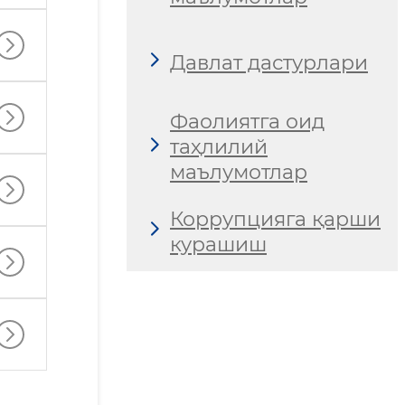
Давлат дастурлари
Фаолиятга оид
таҳлилий
маълумотлар
Коррупцияга қарши
курашиш