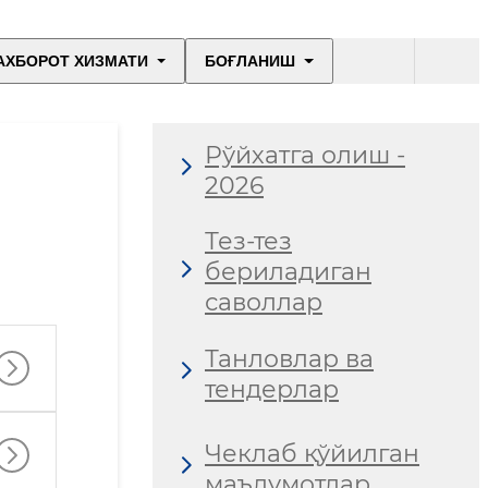
АХБОРОТ ХИЗМАТИ
БОҒЛАНИШ
Рўйхатга олиш -
2026
Тез-тез
бериладиган
саволлар
Танловлар ва
тендерлар
Чеклаб қўйилган
маълумотлар