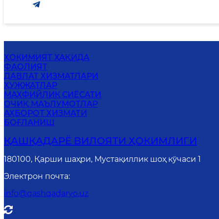
ҲОКИМИЯТ ҲАҚИДА
ФАОЛИЯТ
ДАВЛАТ ХИЗМАТЛАРИ
ҲУЖЖАТЛАР
MАХФИЙЛИК СИЁСАТИ
ОЧИҚ МАЪЛУМОТЛАР
АХБОРОТ ХИЗМАТИ
БОҒЛАНИШ
ҚАШҚАДАРЁ ВИЛОЯТИ ҲОКИМЛИГИ
180100, Қарши шаҳри, Мустақиллик шоҳ кўчаси 1
Электрон почта
:
info@qashqadaryo.uz