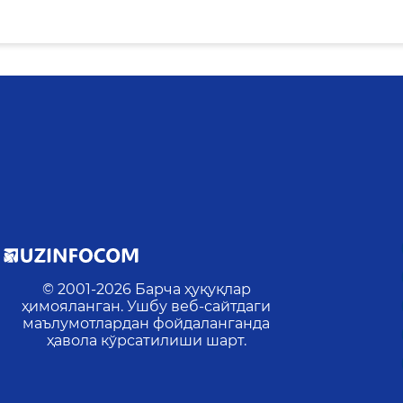
© 2001-
2026
Барча ҳуқуқлар
ҳимояланган. Ушбу веб-сайтдаги
маълумотлардан фойдаланганда
ҳавола кўрсатилиши шарт.