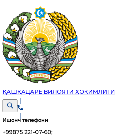
ҚАШҚАДАРЁ ВИЛОЯТИ ҲОКИМЛИГИ
Ишонч телефони
+99875 221-07-60
;