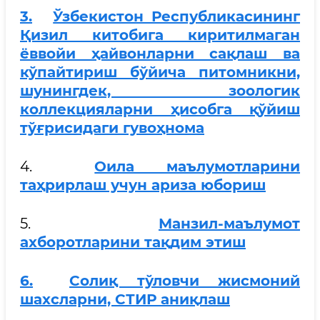
3.
Ўзбекистон Республикасининг
Қизил китобига киритилмаган
ёввойи ҳайвонларни сақлаш ва
кўпайтириш бўйича питомникни,
шунингдек, зоологик
коллекцияларни ҳисобга қўйиш
тўғрисидаги гувоҳнома
4.
Оила маълумотларини
таҳрирлаш учун ариза юбориш
5.
Манзил-маълумот
ахборотларини тақдим этиш
6.
Солиқ тўловчи жисмоний
шахсларни, СТИР аниқлаш