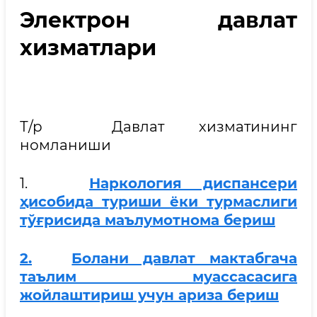
Электрон давлат
хизматлари
Т/р Давлат хизматининг
номланиши
1.
Наркология диспансери
ҳисобида туриши ёки турмаслиги
тўғрисида маълумотнома бериш
2.
Болани давлат мактабгача
таълим муассасасига
жойлаштириш учун ариза бериш