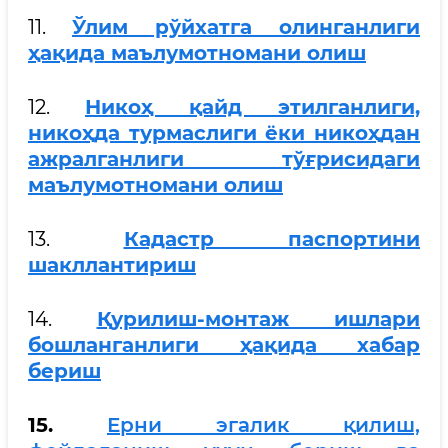
11.
Ўлим рўйхатга олинганлиги
ҳақида маълумотномани олиш
12.
Никоҳ қайд этилганлиги,
никоҳда турмаслиги ёки никоҳдан
ажралганлиги тўғрисидаги
маълумотномани олиш
13.
Кадастр паспортини
шакллантириш
14.
Қурилиш-монтаж ишлари
бошланганлиги ҳақида хабар
бериш
15.
Ерни эгалик қилиш,