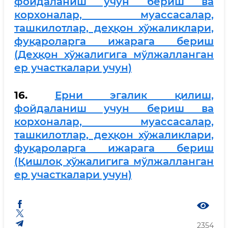
фойдаланиш учун бериш ва
корхоналар, муассасалар,
ташкилотлар, деҳқон хўжаликлари,
фуқароларга ижарага бериш
(Деҳқон хўжалигига мўлжалланган
ер участкалари учун)
16.
Ерни эгалик қилиш,
фойдаланиш учун бериш ва
корхоналар, муассасалар,
ташкилотлар, деҳқон хўжаликлари,
фуқароларга ижарага бериш
(Қишлоқ хўжалигига мўлжалланган
ер участкалари учун)
2354