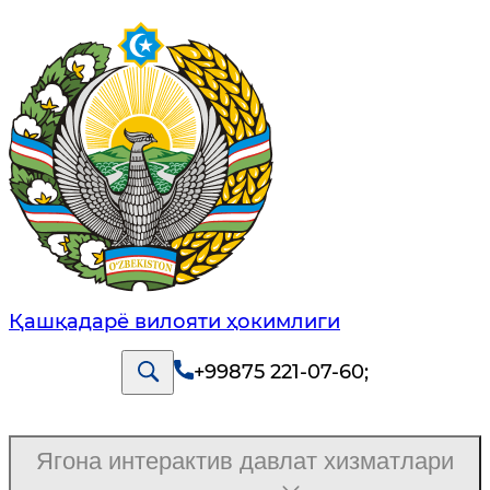
Қашқадарё вилояти ҳокимлиги
+99875 221-07-60
;
Ягона интерактив давлат хизматлари