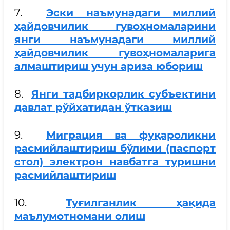
7.
Эски наъмунадаги миллий
ҳайдовчилик гувоҳномаларини
янги наъмунадаги миллий
ҳайдовчилик гувоҳномаларига
алмаштириш учун ариза юбориш
8.
Янги тадбиркорлик субъектини
давлат рўйхатидан ўтказиш
9.
Миграция ва фуқароликни
расмийлаштириш бўлими (паспорт
стол) электрон навбатга туришни
расмийлаштириш
10.
Туғилганлик ҳақида
маълумотномани олиш