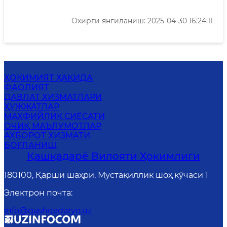
Охирги янгиланиш: 2025-04-30 16:24:11
ҲОКИМИЯТ ҲАҚИДА
ФАОЛИЯТ
ДАВЛАТ ХИЗМАТЛАРИ
ҲУЖЖАТЛАР
MАХФИЙЛИК СИЁСАТИ
ОЧИҚ МАЪЛУМОТЛАР
АХБОРОТ ХИЗМАТИ
БОҒЛАНИШ
Қашқадарё Вилояти Ҳокимлиги
180100, Қарши шаҳри, Мустақиллик шоҳ кўчаси 1
Электрон почта
:
info@qashqadaryo.uz