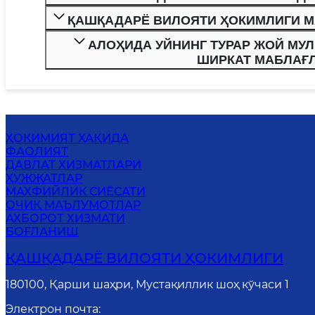
ҚАШҚАДАРЁ ВИЛОЯТИ ҲОКИМЛИГИ М
АЛОҲИДА УЙНИНГ ТУРАР ЖОЙ МУ
ШИРКАТ МАБЛАҒ
ҲОКИМИЯТ ҲАҚИДА
ФАОЛИЯТ
ДАВЛАТ ХИЗМАТЛАРИ
ҲУЖЖАТЛАР
MАХФИЙЛИК СИЁСАТИ
ОЧИҚ МАЪЛУМОТЛАР
АХБОРОТ ХИЗМАТИ
БОҒЛАНИШ
ҚАШҚАДАРЁ ВИЛОЯТИ ҲОКИМЛИГИ
180100, Қарши шаҳри, Мустақиллик шоҳ кўчаси 1
Электрон почта
: