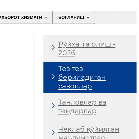
АХБОРОТ ХИЗМАТИ
БОҒЛАНИШ
Рўйхатга олиш -
2026
Тез-тез
бериладиган
саволлар
Танловлар ва
тендерлар
Чеклаб қўйилган
маълумотлар