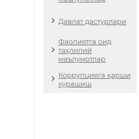
Давлат дастурлари
Фаолиятга оид
таҳлилий
маълумотлар
Коррупцияга қарши
курашиш