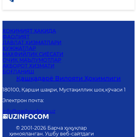
ҲОКИМИЯТ ҲАҚИДА
ФАОЛИЯТ
ДАВЛАТ ХИЗМАТЛАРИ
ҲУЖЖАТЛАР
MАХФИЙЛИК СИЁСАТИ
ОЧИҚ МАЪЛУМОТЛАР
АХБОРОТ ХИЗМАТИ
БОҒЛАНИШ
Қашқадарё Вилояти Ҳокимлиги
180100, Қарши шаҳри, Мустақиллик шоҳ кўчаси 1
Электрон почта
:
info@qashqadaryo.uz
© 2001-
2026
Барча ҳуқуқлар
ҳимояланган. Ушбу веб-сайтдаги