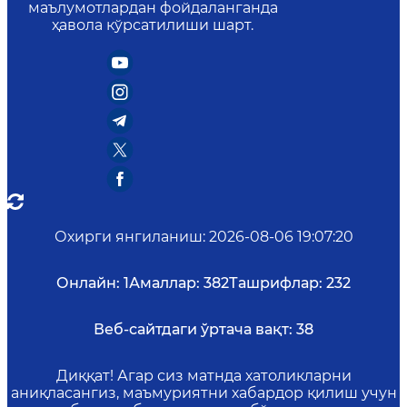
маълумотлардан фойдаланганда
ҳавола кўрсатилиши шарт.
Охирги янгиланиш
:
2026-08-06 19:07:20
Онлайн:
1
Амаллар:
382
Ташрифлар:
232
Веб-сайтдаги ўртача вақт:
38
Диққат! Агар сиз матнда хатоликларни
аниқласангиз, маъмуриятни хабардор қилиш учун