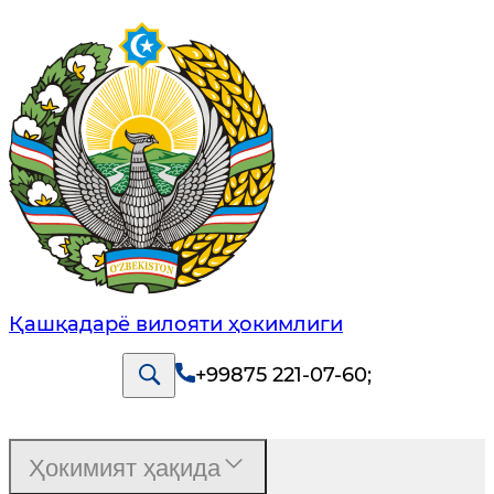
Қашқадарё вилояти ҳокимлиги
+99875 221-07-60
;
Ҳокимият ҳақида