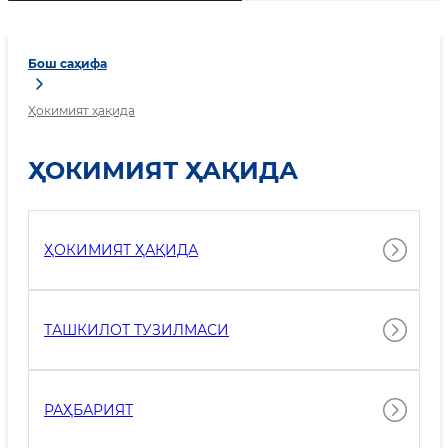
Бош саҳифа
Ҳокимият ҳақида
ҲОКИМИЯТ ҲАҚИДА
ҲОКИМИЯТ ҲАҚИДА
ТАШКИЛОТ ТУЗИЛМАСИ
РАҲБАРИЯТ