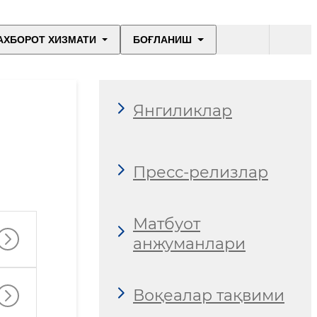
АХБОРОТ ХИЗМАТИ
БОҒЛАНИШ
Янгиликлар
Пресс-релизлар
Матбуот
анжуманлари
Воқеалар тақвими