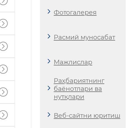
Фотогалерея
Расмий муносабат
Мажлислар
Раҳбариятнинг
баёнотлари ва
нутқлари
Веб-сайтни юритиш