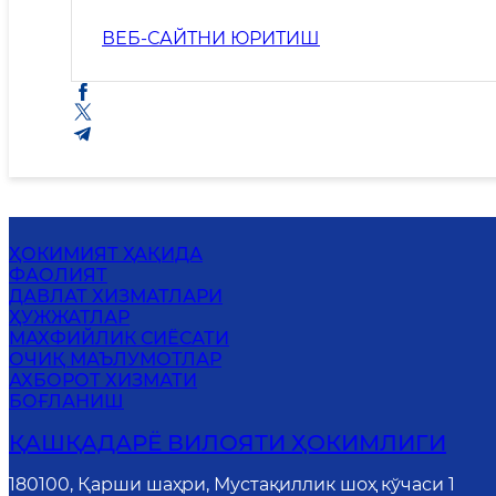
ВЕБ-САЙТНИ ЮРИТИШ
ҲОКИМИЯТ ҲАҚИДА
ФАОЛИЯТ
ДАВЛАТ ХИЗМАТЛАРИ
ҲУЖЖАТЛАР
MАХФИЙЛИК СИЁСАТИ
ОЧИҚ МАЪЛУМОТЛАР
АХБОРОТ ХИЗМАТИ
БОҒЛАНИШ
ҚАШҚАДАРЁ ВИЛОЯТИ ҲОКИМЛИГИ
180100, Қарши шаҳри, Мустақиллик шоҳ кўчаси 1