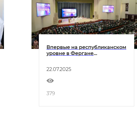
Впервые на республиканском
уровне в Фергане
организован Национальный
форум "Бунёдкор аёл"
22.07.2025
379