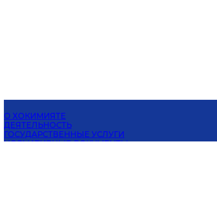
О ХОКИМИЯТЕ
ДЕЯТЕЛЬНОСТЬ
ГОСУДАРСТВЕННЫЕ УСЛУГИ
НОРМАТИВНЫЕ ДОКУМЕНТЫ
ПОЛИТИКА КОНФИДЕНЦИАЛЬНОСТИ
ОТКРЫТЫЕ ДАННЫЕ
ПРЕСС-ЦЕНТР
КОНТАКТЫ
ХОКИМИЯТ ФЕРГАНСКОЙ ОБЛАСТИ
150100, Фергана ул. Навоий, 15