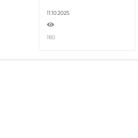
«Умного города» в
сотрудничестве с китайскими
11.10.2025
компаниями
180