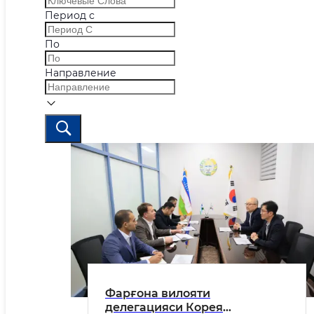
Период с
По
Направление
Фарғона вилояти
делегацияси Корея