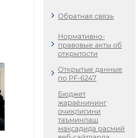
Обратная связь
Нормативно-
правовые акты об
открытости
Открытые данные
по PF-6247
Бюджет
жараёнининг
очиқлигини
таъминлаш
мақсадида расмий
веб-сайтларда