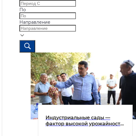
По
Направление
Индустриальные сады —
фактор высокой урожайности
и доходности