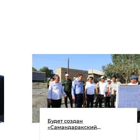
Будет создан
«Самандаракский
промышленный центр
кузнечного дела»