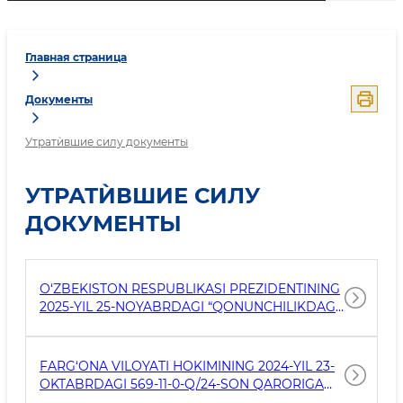
Главная страница
Документы
Утратѝвшие силу документы
УТРАТЍВШИЕ СИЛУ
ДОКУМЕНТЫ
O‘ZBEKISTON RESPUBLIKASI PREZIDENTINING
2025-YIL 25-NOYABRDAGI “QONUNCHILIKDAGI
HUQUQIY BO‘SHLIQLARNI BARTARAF ETISH VA
TARTIBGA SOLISH YUKINI KAMAYTIRISH
TO‘G‘RISIDA”GI PF-231-SONLI FARMONI IJROSI
FARG‘ONA VILOYATI HOKIMINING 2024-YIL 23-
HAQIDA
OKTABRDAGI 569-11-0-Q/24-SON QARORIGA
O‘ZGARTIRISH VA QO‘SHIMCHA KIRITISH