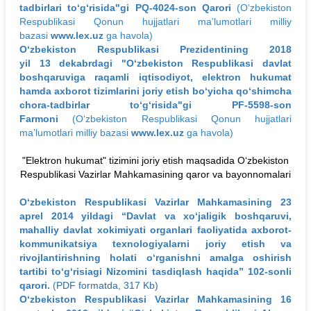
tadbirlari to‘g‘risida"gi PQ-4024-son Qarori
(O‘zbekiston
Respublikasi Qonun hujjatlari ma’lumotlari milliy
bazasi
www.lex.uz
ga havola)
O‘zbekiston Respublikasi Prezidentining 2018
yil 13 dekabrdagi "O‘zbekiston Respublikasi davlat
boshqaruviga raqamli iqtisodiyot, elektron hukumat
hamda axborot tizimlarini joriy etish bo‘yicha qo‘shimcha
chora-tadbirlar to‘g‘risida"gi PF-5598-son
Farmoni
(O‘zbekiston Respublikasi Qonun hujjatlari
ma’lumotlari milliy bazasi
www.lex.uz
ga havola)
"Elektron hukumat" tizimini joriy etish maqsadida O‘zbekiston
Respublikasi Vazirlar Mahkamasining qaror va bayonnomalari
O‘zbekiston Respublikasi Vazirlar Mahkamasining 23
aprel 2014 yildagi “Davlat va xo‘jaligik boshqaruvi,
mahalliy davlat xokimiyati organlari faoliyatida axborot-
kommunikatsiya texnologiyalarni joriy etish va
rivojlantirishning holati o‘rganishni amalga oshirish
tartibi to‘g‘risiagi Nizomini tasdiqlash haqida” 102-sonli
qarori.
(PDF formatda, 317 Kb)
O‘zbekiston Respublikasi Vazirlar Mahkamasining 16