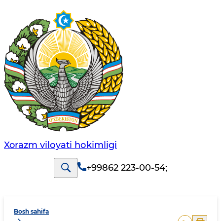
Xorazm vilоyati hоkimligi
+99862 223-00-54
;
Bosh sahifa