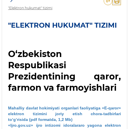
0
+
"Elektron hukumat" tizimi
"ELEKTRON HUKUMAT" TIZIMI
O‘zbekiston
Respublikasi
Prezidentining qaror,
farmon va farmoyishlari
Mahalliy davlat hokimiyati organlari faoliyatiga «E-qaror»
elektron tizimini joriy etish chora-tadbirlari
to‘g‘risida (pdf formatda, 1,2 Mb)
«Ijro.gov.uz» ijro intizomi idoralararo yagona elektron