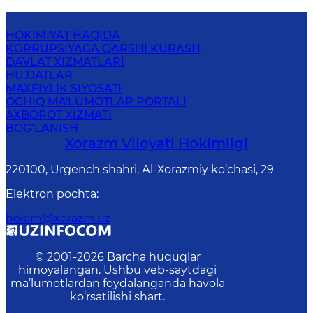
HOKIMIYAT HAQIDA
KORRUPSIYAGA QARSHI KURASH
DAVLAT XIZMATLARI
HUJJATLAR
MAXFIYLIK SIYOSATI
OCHIQ MA'LUMOTLAR PORTALI
AXBOROT XIZMATI
BOG‘LANISH
Xorazm Vilоyati Hоkimligi
220100, Urgеnch shаhri, Аl-Хоrаzmiy ko‘chаsi, 29
Elektron pochta
:
hokim@xorazm.uz
© 2001-
2026
Barcha huquqlar
himoyalangan. Ushbu veb-saytdagi
ma’lumotlardan foydalanganda havola
ko‘rsatilishi shart.