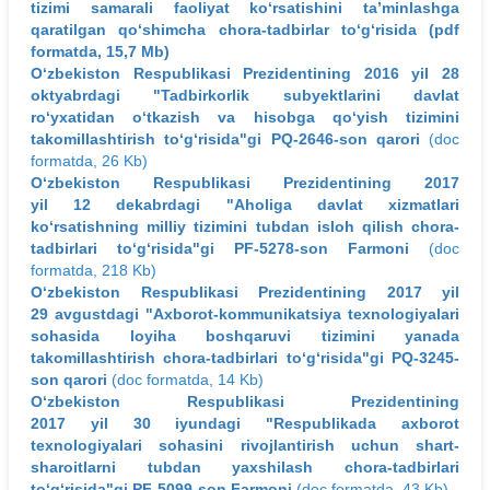
tizimi samarali faoliyat ko‘rsatishini ta’minlashga
qaratilgan qo‘shimcha chora-tadbirlar to‘g‘risida (pdf
formatda, 15,7 Mb)
O‘zbekiston Respublikasi Prezidentining 2016 yil 28
oktyabrdagi "Tadbirkorlik subyektlarini davlat
ro‘yxatidan o‘tkazish va hisobga qo‘yish tizimini
takomillashtirish to‘g‘risida"gi PQ-2646-son qarori
(doc
formatda, 26 Kb)
O‘zbekiston Respublikasi Prezidentining 2017
yil 12 dekabrdagi "Aholiga davlat xizmatlari
ko‘rsatishning milliy tizimini tubdan isloh qilish chora-
tadbirlari to‘g‘risida"gi PF-5278-son Farmoni
(doc
formatda, 218 Kb)
O‘zbekiston Respublikasi Prezidentining 2017 yil
29 avgustdagi "Axborot-kommunikatsiya texnologiyalari
sohasida loyiha boshqaruvi tizimini yanada
takomillashtirish chora-tadbirlari to‘g‘risida"gi PQ-3245-
son qarori
(doc formatda, 14 Kb)
O‘zbekiston Respublikasi Prezidentining
2017 yil 30 iyundagi "Respublikada axborot
texnologiyalari sohasini rivojlantirish uchun shart-
sharoitlarni tubdan yaxshilash chora-tadbirlari
to‘g‘risida"gi PF-5099-son Farmoni
(doc formatda, 43 Kb)