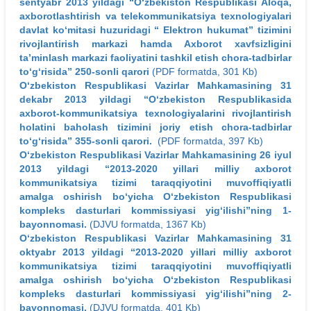
sentyabr 2013 yildagi “O‘zbekiston Respublikasi Aloqa,
axborotlashtirish va telekommunikatsiya texnologiyalari
davlat ko‘mitasi huzuridagi “ Elektron hukumat” tizimini
rivojlantirish markazi hamda Axborot xavfsizligini
ta’minlash markazi faoliyatini tashkil etish chora-tadbirlar
to‘g‘risida” 250-sonli qarori
(PDF formatda, 301 Kb)
O‘zbekiston Respublikasi Vazirlar Mahkamasining 31
dekabr 2013 yildagi “O‘zbekiston Respublikasida
axborot-kommunikatsiya texnologiyalarini rivojlantirish
holatini baholash tizimini joriy etish chora-tadbirlar
to‘g‘risida” 355-sonli qarori.
(PDF formatda, 397 Kb)
O‘zbekiston Respublikasi Vazirlar Mahkamasining 26 iyul
2013 yildagi “2013-2020 yillari milliy axborot
kommunikatsiya tizimi taraqqiyotini muvoffiqiyatli
amalga oshirish bo‘yicha O‘zbekiston Respublikasi
kompleks dasturlari kommissiyasi yig‘ilishi”ning 1-
bayonnomasi.
(DJVU formatda, 1367 Kb)
O‘zbekiston Respublikasi Vazirlar Mahkamasining 31
oktyabr 2013 yildagi “2013-2020 yillari milliy axborot
kommunikatsiya tizimi taraqqiyotini muvoffiqiyatli
amalga oshirish bo‘yicha O‘zbekiston Respublikasi
kompleks dasturlari kommissiyasi yig‘ilishi”ning 2-
bayonnomasi.
(DJVU formatda, 401 Kb)