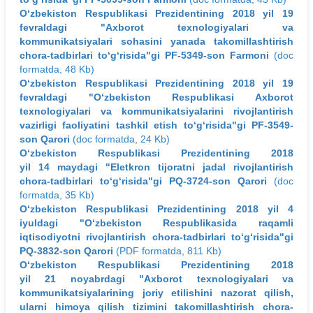
O‘zbekiston Respublikasi Prezidentining 2018 yil 19
fevraldagi "Axborot texnologiyalari va
kommunikatsiyalari sohasini yanada takomillashtirish
chora-tadbirlari to‘g‘risida"gi PF-5349-son Farmoni
(doc
formatda, 48 Kb)
O‘zbekiston Respublikasi Prezidentining 2018 yil 19
fevraldagi "O‘zbekiston Respublikasi Axborot
texnologiyalari va kommunikatsiyalarini rivojlantirish
vazirligi faoliyatini tashkil etish to‘g‘risida"gi PF-3549-
son Qarori
(doc formatda, 24 Kb)
O‘zbekiston Respublikasi Prezidentining 2018
yil 14 maydagi "Eletkron tijoratni jadal rivojlantirish
chora-tadbirlari to‘g‘risida"gi PQ-3724-son Qarori
(doc
formatda, 35 Kb)
O‘zbekiston Respublikasi Prezidentining 2018 yil 4
iyuldagi "O‘zbekiston Respublikasida raqamli
iqtisodiyotni rivojlantirish chora-tadbirlari to‘g‘risida"gi
PQ-3832-son Qarori
(PDF formatda, 811 Kb)
O‘zbekiston Respublikasi Prezidentining 2018
yil 21 noyabrdagi "Axborot texnologiyalari va
kommunikatsiyalarining joriy etilishini nazorat qilish,
ularni himoya qilish tizimini takomillashtirish chora-