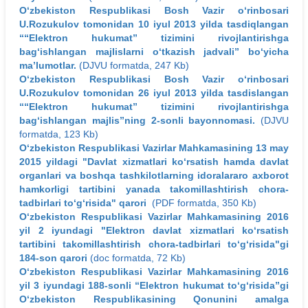
O‘zbekiston Respublikasi Bosh Vazir o‘rinbosari
U.Rozukulov tomonidan 10 iyul 2013 yilda tasdiqlangan
““Elektron hukumat” tizimini rivojlantirishga
bag‘ishlangan majlislarni o‘tkazish jadvali” bo‘yicha
ma’lumotlar.
(DJVU formatda, 247 Kb)
O‘zbekiston Respublikasi Bosh Vazir o‘rinbosari
U.Rozukulov tomonidan 26 iyul 2013 yilda tasdislangan
““Elektron hukumat” tizimini rivojlantirishga
bag‘ishlangan majlis”ning 2-sonli bayonnomasi.
(DJVU
formatda, 123 Kb)
O‘zbekiston Respublikasi Vazirlar Mahkamasining 13 may
2015 yildagi "Davlat xizmatlari ko‘rsatish hamda davlat
organlari va boshqa tashkilotlarning idoralararo axborot
hamkorligi tartibini yanada takomillashtirish chora-
tadbirlari to‘g‘risida" qarori
(PDF formatda, 350 Kb)
O‘zbekiston Respublikasi Vazirlar Mahkamasining 2016
yil 2 iyundagi "Elektron davlat xizmatlari ko‘rsatish
tartibini takomillashtirish chora-tadbirlari to‘g‘risida"gi
184-son qarori
(doc formatda, 72 Kb)
O‘zbekiston Respublikasi Vazirlar Mahkamasining 2016
yil 3 iyundagi 188-sonli “Elektron hukumat to‘g‘risida”gi
O‘zbekiston Respublikasining Qonunini amalga