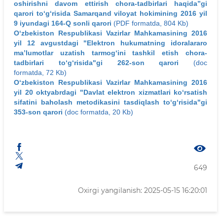
oshirishni davom ettirish chora-tadbirlari haqida”gi
qarori to‘g‘risida Samarqand viloyat hokimining 2016 yil
9 iyundagi 164-Q sonli qarori
(PDF formatda, 804 Kb)
O‘zbekiston Respublikasi Vazirlar Mahkamasining 2016
yil 12 avgustdagi "Elektron hukumatning idoralararo
ma’lumotlar uzatish tarmog‘ini tashkil etish chora-
tadbirlari to‘g‘risida"gi 262-son qarori
(doc
formatda, 72 Kb)
O‘zbekiston Respublikasi Vazirlar Mahkamasining 2016
yil 20 oktyabrdagi "Davlat elektron xizmatlari ko‘rsatish
sifatini baholash metodikasini tasdiqlash to‘g‘risida"gi
353-son qarori
(doc formatda, 20 Kb)
649
Oxirgi yangilanish: 2025-05-15 16:20:01