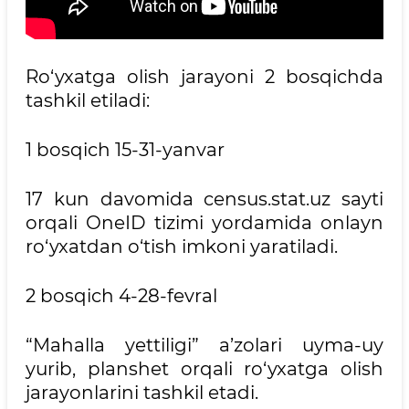
Ro‘yxatga olish jarayoni 2 bosqichda
tashkil etiladi:
1 bosqich 15-31-yanvar
17 kun davomida census.stat.uz sayti
orqali OneID tizimi yordamida onlayn
ro‘yxatdan o‘tish imkoni yaratiladi.
2 bosqich 4-28-fevral
“Mahalla yettiligi” a’zolari uyma-uy
yurib, planshet orqali ro‘yxatga olish
jarayonlarini tashkil etadi.