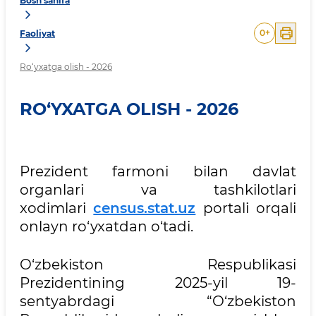
Bosh sahifa
0
+
Faoliyat
Ro‘yxatga olish - 2026
RO‘YXATGA OLISH - 2026
Prezident farmoni bilan davlat
organlari va tashkilotlari
xodimlari
census.stat.uz
portali orqali
onlayn ro‘yxatdan o‘tadi.
O‘zbekiston Respublikasi
Prezidentining 2025-yil 19-
sentyabrdagi “O‘zbekiston