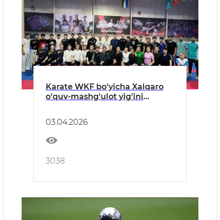
Karate WKF bo'yicha Xalqaro
o'quv-mashg'ulot yig'ini
o'tkazilmoqda
03.04.2026
3038