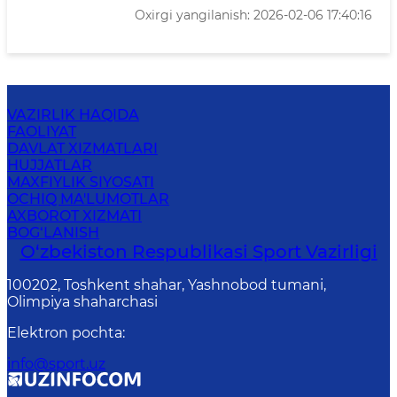
Oxirgi yangilanish: 2026-02-06 17:40:16
VAZIRLIK HAQIDA
FAOLIYAT
DAVLAT XIZMATLARI
HUJJATLAR
MAXFIYLIK SIYOSATI
OCHIQ MA'LUMOTLAR
AXBOROT XIZMATI
BOG‘LANISH
O‘zbekiston Respublikasi Sport Vazirligi
100202, Toshkent shahar, Yashnobod tumani,
Olimpiya shaharchasi
Elektron pochta
:
info@sport.uz