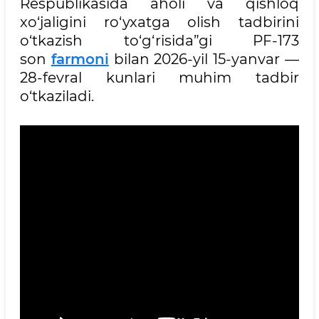
Respublikasida aholi va qishloq
xo‘jaligini ro‘yxatga olish tadbirini
o‘tkazish to‘g‘risida”gi PF-173
son
farmoni
bilan 2026-yil 15-yanvar —
28-fevral kunlari muhim tadbir
o‘tkaziladi.