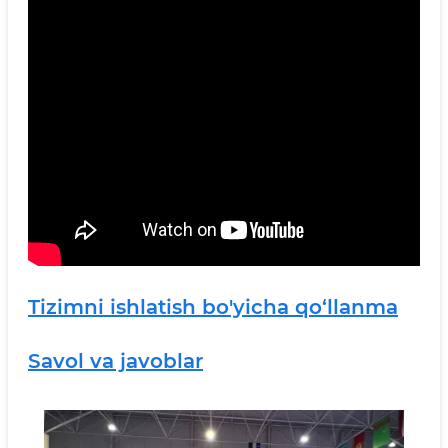
Tizimni ishlatish bo'yicha qo‘llanma
Savol va javoblar