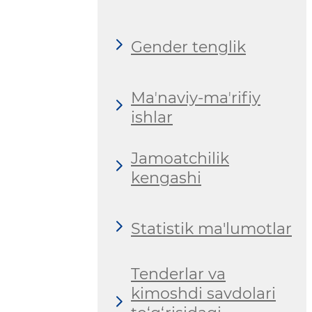
Gender tenglik
Maʼnaviy-maʼrifiy
ishlar
Jamoatchilik
kengashi
Statistik ma'lumotlar
Tenderlar va
kimoshdi savdolari