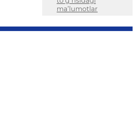
to‘g‘risidagi
ma’lumotlar