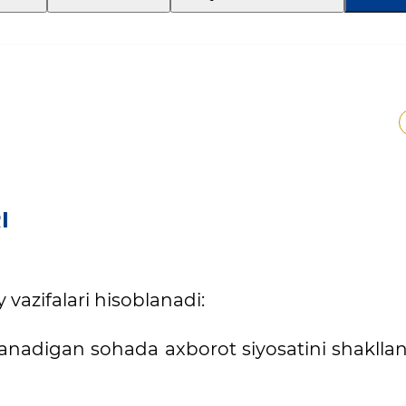
I
vazifalari hisoblanadi:
lanadigan sohada axborot siyosatini shakllan