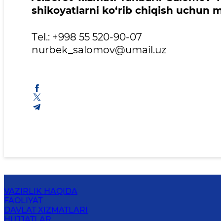
shikoyatlarni ko‘rib chiqish uchun 
Тel.: +998 55 520-90-07
nurbek_salomov@umail.uz
VAZIRLIK HAQIDA
FAOLIYAT
DAVLAT XIZMATLARI
HUJJATLAR