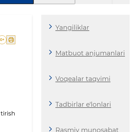
Yangiliklar
0
+
Matbuot anjumanlari
Voqealar taqvimi
Tadbirlar e'lonlari
tirish
Rasmiy munosabat