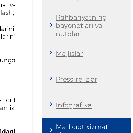
mativ-
lash;
Rahbariyatning
bayonotlari va
arini,
nutqlari
arini
Majlislar
, unga
Press-relizlar
a oid
Infografika
ramiz.
Matbuot xizmati
idagi