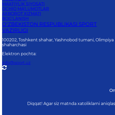
MAXFIYLIK SIYOSATI
OCHIQ MA'LUMOTLAR
AXBOROT XIZMATI
BOG‘LANISH
O‘ZBEKISTON RESPUBLIKASI SPORT
VAZIRLIGI
100202, Toshkent shahar, Yashnobod tumani, Olimpiya
shaharchasi
Elektron pochta
:
info@sport.uz
On
Diqqat! Agar siz matnda xatoliklarni aniql