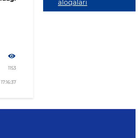
aloqalari
1153
17:16:37