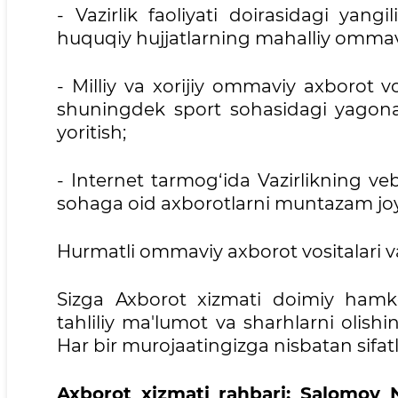
- Vazirlik faoliyati doirasidagi yangi
huquqiy hujjatlarning mahalliy ommaviy
- Milliy va xorijiy ommaviy axborot vos
shuningdek sport sohasidagi yagona d
yoritish;
- Internet tarmog‘ida Vazirlikning veb
sohaga oid axborotlarni muntazam joyl
Hurmatli ommaviy axborot vositalari vak
Sizga Axborot xizmati doimiy hamkorl
tahliliy ma'lumot va sharhlarni olish
Har bir murojaatingizga nisbatan sifatl
Axborot xizmati rahbari: Salomov