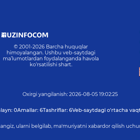
© 2001-
2026
Barcha huquqlar
himoyalangan. Ushbu veb-saytdagi
ma’lumotlardan foydalanganda havola
ko‘rsatilishi shart.
Oxirgi yangilanish
:
2026-08-05 19:02:25
layn:
0
Amallar:
6
Tashriflar:
6
Veb-saytdagi o‘rtacha vaqt
asangiz, ularni belgilab, ma'muriyatni xabardor qilish 