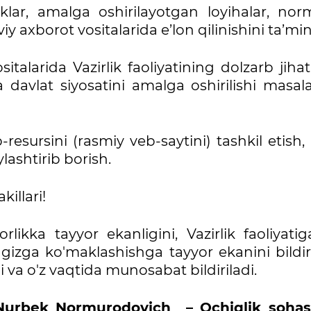
liklar, amalga oshirilayotgan loyihalar, nor
 axborot vositalarida e’lon qilinishini ta’min
italarida Vazirlik faoliyatining dolzarb jihatl
avlat siyosatini amalga oshirilishi masalal
-resursini (rasmiy veb-saytini) tashkil etish
ashtirib borish.
illari!
ikka tayyor ekanligini, Vazirlik faoliyatig
ingizga ko'maklashishga tayyor ekanini bildi
i va o'z vaqtida munosabat bildiriladi.
 Nurbek Normurodovich – Ochiqlik sohas