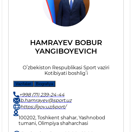
HAMRAYEV BOBUR
YANGIBOYEVICH
Oʻzbekiston Respublikasi Sport vaziri
Kotibiyati boshligʻi
Vazifalari
Biografiya
+998 (71) 239-24-44
b.hamrayev@sport.uz
https://gov.uz/sport/
100202, Toshkent shahar, Yashnobod
tumani, Olimpiya shaharchasi