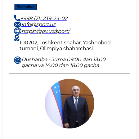
Biografiya
+998 (71) 239-24-02
info@sport.uz
https://gov.uz/sport/
100202, Toshkent shahar, Yashnobod
tumani, Olimpiya shaharchasi
Dushanba - Juma 09:00 dan 13:00
gacha va 14:00 dan 18:00 gacha