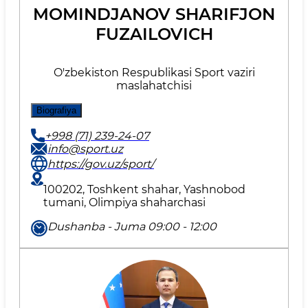
MOMINDJANOV SHARIFJON
FUZAILOVICH
O'zbekiston Respublikasi Sport vaziri
maslahatchisi
Biografiya
+998 (71) 239-24-07
info@sport.uz
https://gov.uz/sport/
100202, Toshkent shahar, Yashnobod
tumani, Olimpiya shaharchasi
Dushanba - Juma 09:00 - 12:00