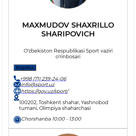
MAXMUDOV SHAXRILLO
SHARIPOVICH
O'zbekiston Respublikasi Sport vaziri
o'rinbosari
Biografiya
+998 (71) 239-24-06
info@sport.uz
https://gov.uz/sport/
100202, Toshkent shahar, Yashnobod
tumani, Olimpiya shaharchasi
Chorshanba 10:00 - 13:00