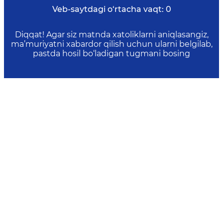
Veb-saytdagi o‘rtacha vaqt:
0
Diqqat! Agar siz matnda xatoliklarni aniqlasangiz,
ma’muriyatni xabardor qilish uchun ularni belgilab,
pastda hosil bo‘ladigan tugmani bosing