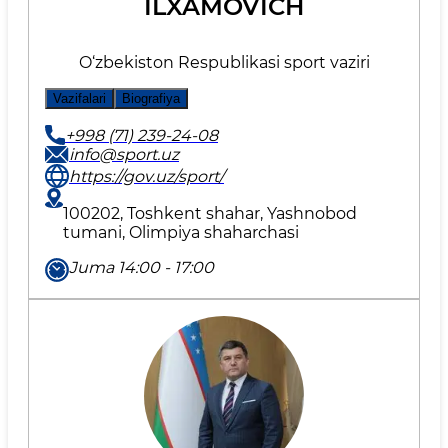
ILXAMOVICH
O‘zbekiston Respublikasi sport vaziri
Vazifalari
Biografiya
+998 (71) 239-24-08
info@sport.uz
https://gov.uz/sport/
100202, Toshkent shahar, Yashnobod
tumani, Olimpiya shaharchasi
Juma 14:00 - 17:00