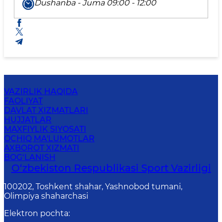
Dushanba - Juma 09:00 - 12:00
VAZIRLIK HAQIDA
FAOLIYAT
DAVLAT XIZMATLARI
HUJJATLAR
MAXFIYLIK SIYOSATI
OCHIQ MA'LUMOTLAR
AXBOROT XIZMATI
BOG‘LANISH
O‘zbekiston Respublikasi Sport Vazirligi
100202, Toshkent shahar, Yashnobod tumani,
Olimpiya shaharchasi
Elektron pochta
: