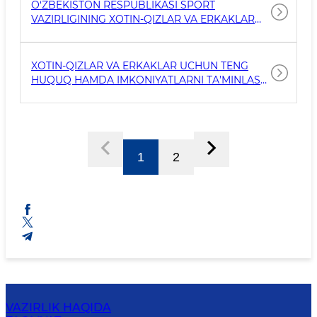
MASLAHAT-KENGASHI ORGANI FAOLIYATINI
O‘ZBEKISTON RESPUBLIKASI SPORT
TASHKIL ETISH TO‘G‘RISIDA BUYRUQ
VAZIRLIGINING XOTIN-QIZLAR VA ERKAKLAR
UCHUN TENG HUQUQ HAMDA
IMKONIYATLARNI TA’MINLASH BO‘YICHA
MASLAHAT-KENGASHI ORGANI TARKIBI
XOTIN-QIZLAR VA ERKAKLAR UCHUN TENG
HUQUQ HAMDA IMKONIYATLARNI TA’MINLASH
BO‘YICHA MASLAHAT-KENGASH ORGANI
FAOLIYATINI TASHKIL ETISH BO‘YICHA NIZOM
1
2
VAZIRLIK HAQIDA