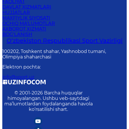
FAOLIYAT
DAVLAT XIZMATLARI
HUJJATLAR
MAXFIYLIK SIYOSATI
OCHIQ MA'LUMOTLAR
AXBOROT XIZMATI
BOG‘LANISH
O‘zbekiston Respublikasi Sport Vazirligi
100202, Toshkent shahar, Yashnobod tumani,
Olimpiya shaharchasi
Elektron pochta
:
info@sport.uz
© 2001-
2026
Barcha huquqlar
himoyalangan. Ushbu veb-saytdagi
ma’lumotlardan foydalanganda havola
ko‘rsatilishi shart.