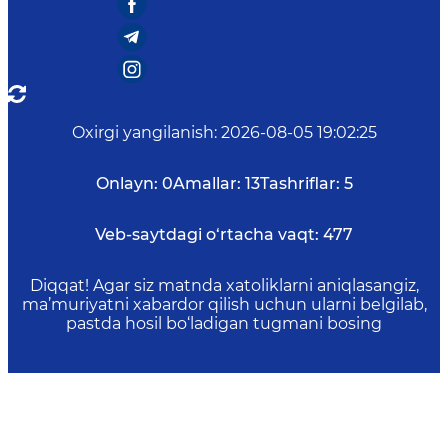
Oxirgi yangilanish
:
2026-08-05 19:02:25
Onlayn:
0
Amallar:
13
Tashriflar:
5
Veb-saytdagi o‘rtacha vaqt:
477
Diqqat! Agar siz matnda xatoliklarni aniqlasangiz,
ma’muriyatni xabardor qilish uchun ularni belgilab,
pastda hosil bo‘ladigan tugmani bosing