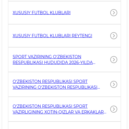
O‘ZGARTIRISHLAR KIRITISH VA TEXNIK XIZMAT
KO‘RSATISH IMKONIYATLARINI KENGAYTIRISH
XUSUSIY FUTBOL KLUBLARI
TO‘G‘RISIDA SPORT VAZIRI BUYRUG'I
XUSUSIY FUTBOL KLUBLARI REYTENGI
SPORT VAZIRINING O‘ZBEKISTON
RESPUBLIKASI HUDUDIDA 2026-YILDA
O‘TKAZILADIGAN SPORT VA OMMAVIY-
JISMONIY TARBIYA TADBIRLARI
QATNASHCHILARIGA KUNLIK OVQATLANISH
O‘ZBEKISTON RESPUBLIKASI SPORT
MABLAG‘LARINI BELGILASH TO‘G‘RISIDAGI
VAZIRINING O‘ZBEKISTON RESPUBLIKASI
BUYRUG‘I
SPORT VAZIRLIGI STIPENDIYASINI TAYINLASH
VA TO‘LASH TO‘G‘RISIDA BUYRUG'I
O‘ZBEKISTON RESPUBLIKASI SPORT
VAZIRLIGINING XOTIN-QIZLAR VA ERKAKLAR
UCHUN TENG HUQUQ HAMDA
IMKONIYATLARNI TA’MINLASH BO‘YICHA