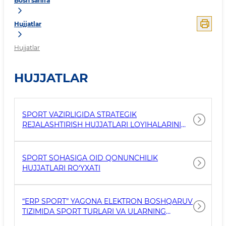
Bosh sahifa
Hujjatlar
Hujjatlar
HUJJATLAR
SPORT VAZIRLIGIDA STRATEGIK
REJALASHTIRISH HUJJATLARI LOYIHALARINI
ISHLAB CHIQISH UCHUN SOHA
MUTAXASSISLARIDAN IBORAT ISHCHI GURUHI
HAQIDA MA’LUMOT
SPORT SOHASIGA OID QONUNCHILIK
HUJJATLARI RO‘YXATI
“ERP SPORT” YAGONA ELEKTRON BOSHQARUV
TIZIMIDA SPORT TURLARI VA ULARNING
TARMOQLARINI E’TIROF ETISH REYESTRIGA