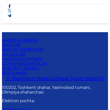
VAZIRLIK HAQIDA
FAOLIYAT
DAVLAT XIZMATLARI
HUJJATLAR
MAXFIYLIK SIYOSATI
OCHIQ MA'LUMOTLAR
AXBOROT XIZMATI
BOG‘LANISH
O‘zbekiston Respublikasi Sport Vazirligi
100202, Toshkent shahar, Yashnobod tumani,
Olimpiya shaharchasi
Elektron pochta
:
info@sport.uz