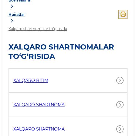
Bosh sahifa
Hujjatlar
Xalqaro shartnomalar to‘g‘risida
XALQARO SHARTNOMALAR
TO‘G‘RISIDA
XALQARO BITIM
XALQARO SHARTNOMA
XALQARO SHARTNOMA