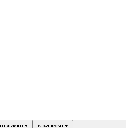
Konstitutsiya sahifasi
OT XIZMATI
BOG‘LANISH
O‘zbekiston