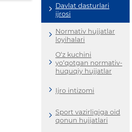
Davlat dasturlari
ijrosi
Normativ hujjatlar
loyihalari
O‘z kuchini
yo‘qotgan normativ-
huquqiy hujjatlar
Ijro intizomi
Sport vazirligiga oid
qonun hujjatlari