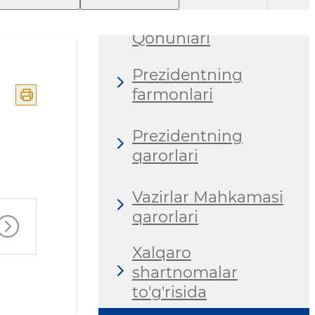
Respublikasi
Qonunlari
Prezidentning
farmonlari
Prezidentning
qarorlari
Vazirlar Mahkamasi
qarorlari
Xalqaro
shartnomalar
to'g'risida