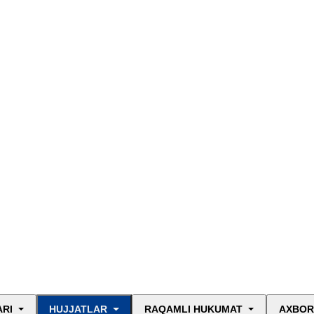
ARI
HUJJATLAR
RAQAMLI HUKUMAT
AXBOR