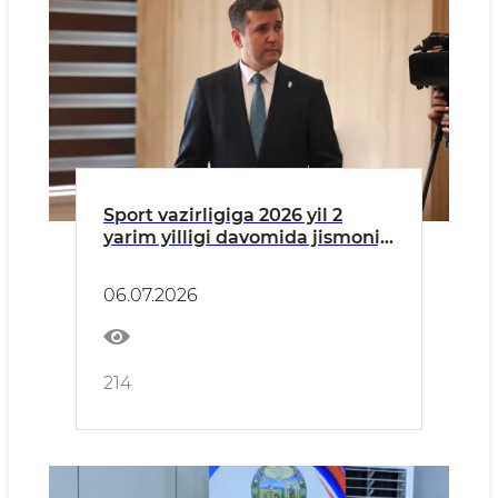
Sport vazirligiga 2026 yil 2
yarim yilligi davomida jismoniy
va yuridik shaxslardan kelib
tushgan murojaatlar to‘g‘risida
06.07.2026
MA’LUMOT
214