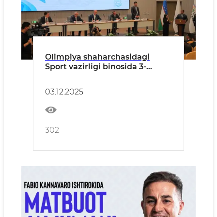
Olimpiya shaharchasidagi
Sport vazirligi binosida 3-
dekabr - Xalqaro nogironlar
kuni munosabati bilan tadbir
03.12.2025
bo‘lib o‘tdi
302