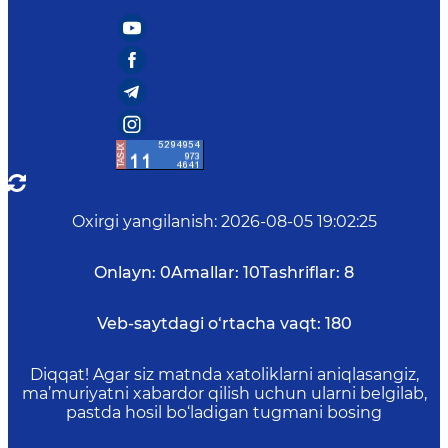
Oxirgi yangilanish
:
2026-08-05 19:02:25
Onlayn:
0
Amallar:
10
Tashriflar:
8
Veb-saytdagi o‘rtacha vaqt:
180
Diqqat! Agar siz matnda xatoliklarni aniqlasangiz,
ma’muriyatni xabardor qilish uchun ularni belgilab,
pastda hosil bo‘ladigan tugmani bosing