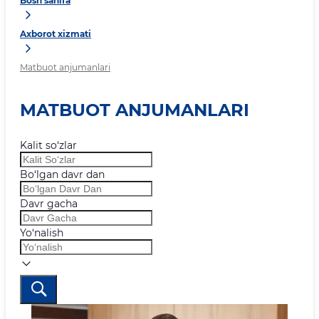
Bosh sahifa
Axborot xizmati
Matbuot anjumanlari
MATBUOT ANJUMANLARI
Kalit so‘zlar
Bo‘lgan davr dan
Davr gacha
Yo‘nalish