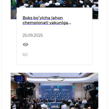
Boks boʻyicha jahon
chempionati yakuniga
bagʻishlangan matbuot
anjumani oʻtkazildi
25.09.2025
60