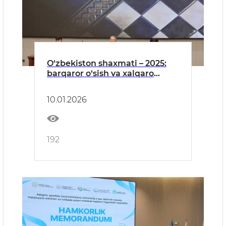
O‘zbekiston shaxmati – 2025:
barqaror o‘sish va xalqaro
e’tirof yili
10.01.2026
192