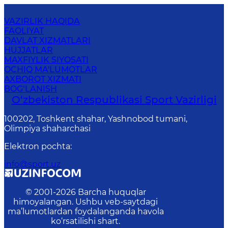
VAZIRLIK HAQIDA
FAOLIYAT
DAVLAT XIZMATLARI
HUJJATLAR
MAXFIYLIK SIYOSATI
OCHIQ MA'LUMOTLAR
AXBOROT XIZMATI
BOG‘LANISH
O‘zbekiston Respublikasi Sport Vazirligi
100202, Toshkent shahar, Yashnobod tumani,
Olimpiya shaharchasi
Elektron pochta
:
info@sport.uz
© 2001-
2026
Barcha huquqlar
himoyalangan. Ushbu veb-saytdagi
ma’lumotlardan foydalanganda havola
ko‘rsatilishi shart.