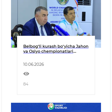
Belbog‘li kurash bo‘yicha Jahon
va Osiyo chempionatlari
oldidan matbuot anjumani
o‘tkazildi
10.06.2026
84