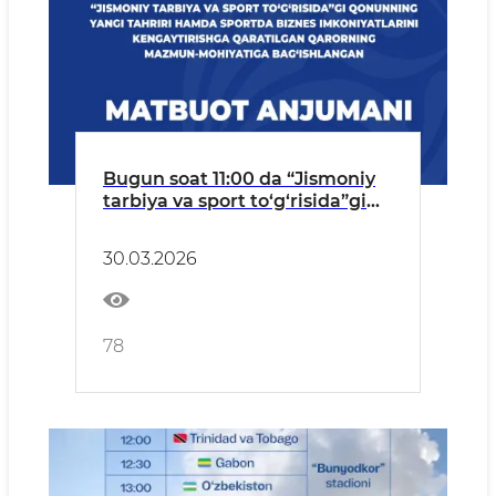
Bugun soat 11:00 da “Jismoniy
tarbiya va sport to‘g‘risida”gi
qonunning yangi tahriri hamda
sportda biznes imkoniyatlarini
30.03.2026
kengaytirishga qaratilgan
qarorning mazmun-
mohiyatiga bag‘ishlangan
matbuot anjumani bo‘lib o‘tadi
78