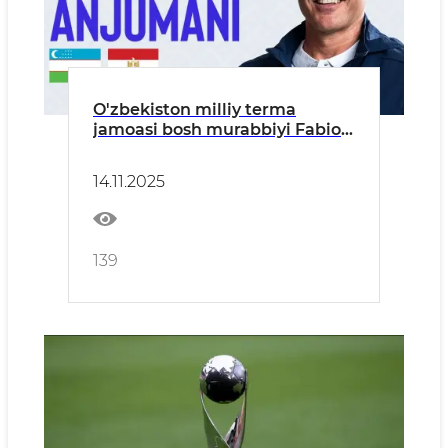
O'zbekiston milliy terma
jamoasi bosh murabbiyi Fabio
Kannavaro ishtirokidagi Misrga
qarshi uchrashuvdan keyingi
14.11.2025
matbuot anjumani.
139