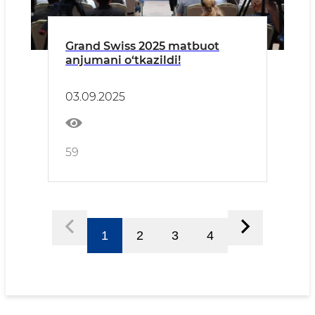
Grand Swiss 2025 matbuot
anjumani o‘tkazildi!
03.09.2025
59
1
2
3
4