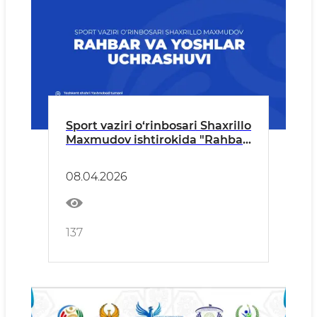
Sport vaziri o‘rinbosari Shaxrillo
Maxmudov ishtirokida "Rahbar
va yoshlar" uchrashuvi
o‘tkaziladi
08.04.2026
137