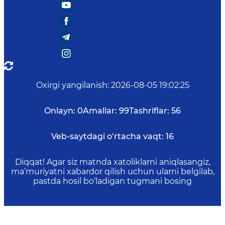
Oxirgi yangilanish
:
2026-08-05 19:02:25
Onlayn:
0
Amallar:
99
Tashriflar:
56
Veb-saytdagi o‘rtacha vaqt:
16
Diqqat! Agar siz matnda xatoliklarni aniqlasangiz,
ma’muriyatni xabardor qilish uchun ularni belgilab,
pastda hosil bo‘ladigan tugmani bosing