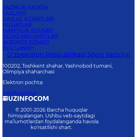
VAZIRLIK HAQIDA
FAOLIYAT
DAVLAT XIZMATLARI
HUJJATLAR
MAXFIYLIK SIYOSATI
OCHIQ MA'LUMOTLAR
AXBOROT XIZMATI
BOG‘LANISH
O‘zbekiston Respublikasi Sport Vazirligi
100202, Toshkent shahar, Yashnobod tumani,
Olimpiya shaharchasi
Elektron pochta
:
info@sport.uz
© 2001-
2026
Barcha huquqlar
himoyalangan. Ushbu veb-saytdagi
ma’lumotlardan foydalanganda havola
ko‘rsatilishi shart.