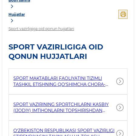
Bosh sahifa
Hujjatlar
Sport vazirligiga oid qonun hujjatlari
SPORT VAZIRLIGIGA OID
QONUN HUJJATLARI
SPORT MAKTABLARI FAOLIYATINI TIZIMLI
TASHKIL ETISHNING QO'SHIMCHA CHORA-
TADBIRLARI TO'G'RISIDA VM-407-SON QARORI
SPORT VAZIRINING SPORTCHILARNI KASBIY
(IJODIY) IMTIHONLARNI TOPSHIRISHDAN
OZOD QILISH VA ULARGA MAKSIMAL BALL
BERISH ISHLARINI TASHKIL ETISH TO‘G‘RISIDA
BUYRUG`I
O‘ZBEKISTON RESPUBLIKASI SPORT VAZIRLIGI