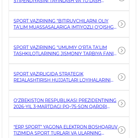
STIPENDIYASINI TAYINLASH VA TO‘LASH
TO‘G‘RISIDA
SPORT VAZIRINING "BITIRUVCHILARNI OLIY
TA’LIM MUASSASALARIGA IMTIYOZLI O‘QISHGA
QABUL QILISH ISHLARINI TASHKIL ETISH
TO‘G‘RISIDA"GI BUYRUG‘I
SPORT VAZIRINING "UMUMIY O‘RTA TA’LIM
TASHKILOTLARINING JISMONIY TARBIYA FANI
O‘QITUVCHILARINING AMALIY IMTIHON
JARAYONLARINI TASHKIL ETISH VA O‘TKAZISH
TO‘G‘RISIDA" GI BUYRUG'I
SPORT VAZIRLIGIDA STRATEGIK
REJALASHTIRISH HUJJATLARI LOYIHALARINI
ISHLAB CHIQISH UCHUN SOHA
MUTAXASSISLARIDAN IBORAT ISHCHI GURUHI
HAQIDA MA`LUMOT
O‘ZBEKISTON RESPUBLIKASI PREZIDENTINING
2026-YIL 3-MARTDAGI PQ–75-SON QARORI
IJROSINI TA’MINLASH TO‘G‘RISIDA
“ERP SPORT” YAGONA ELEKTRON BOSHQARUV
TIZIMIDA SPORT TURLARI VA ULARNING