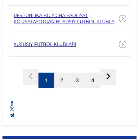
TARMOQLARINI E’TIROF ETISH REYESTRIGA
O‘ZGARTIRISHLAR KIRITISH VA TEXNIK XIZMAT
KO‘RSATISH IMKONIYATLARINI KENGAYTIRISH
RESPUBLIKA BO’YICHA FAOLIYAT
TO‘G‘RISIDA SPORT VAZIRI
KO’RSATAYOTGAN HUSUSIY FUTBOL KLUBLARI
REYTINGI TO’G’RISIDA MA’LUMOT
XUSUSIY FUTBOL KLUBLARI
1
2
3
4