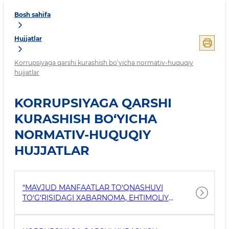
Bosh sahifa
Hujjatlar
Korrupsiyaga qarshi kurashish bo‘yicha normativ-huquqiy
hujjatlar
KORRUPSIYAGA QARSHI
KURASHISH BO‘YICHA
NORMATIV-HUQUQIY
HUJJATLAR
“MAVJUD MANFAATLAR TO‘QNASHUVI
TO‘G‘RISIDAGI XABARNOMA, EHTIMOLIY
MANFAATLAR TO‘QNASHUVI TO‘G‘RISIDAGI
DEKLARATSIYALAR VA MANFAATLAR
TO‘QNASHUVINI HISOBGA OLISH