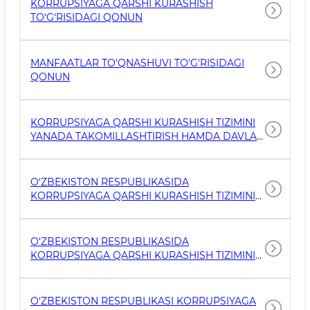
KORRUPSIYAGA QARSHI KURASHISH
REYESTRINING NAMUNAVIY SHAKLLARINI
TO‘G‘RISIDAGI QONUN
TASDIQLASH HAQIDA”GI BUYRUQ
MANFAATLAR TO'QNASHUVI TO'G'RISIDAGI
QONUN
KORRUPSIYAGA QARSHI KURASHISH TIZIMINI
YANADA TAKOMILLASHTIRISH HAMDA DAVLAT
ORGANLARI VA TASHKILOTLARI FAOLIYATI
USTIDAN JAMOATCHILIK NAZORATI TIZIMI
SAMARADORLIGINI OSHIRISH CHORA-
O‘ZBEKISTON RESPUBLIKASIDA
TADBIRLARI TO‘G‘RISIDA FARMON (PF-200)
KORRUPSIYAGA QARSHI KURASHISH TIZIMINI
YANADA TAKOMILLASHTIRISH CHORA-
TADBIRLARI TO‘G‘RISIDA (PF-5729)
O‘ZBEKISTON RESPUBLIKASIDA
KORRUPSIYAGA QARSHI KURASHISH TIZIMINI
TAKOMILLASHTIRISH BO‘YICHA QO‘SHIMCHA
CHORA-TADBIRLAR TO‘G‘RISIDA (PF-6013)
O‘ZBEKISTON RESPUBLIKASI KORRUPSIYAGA