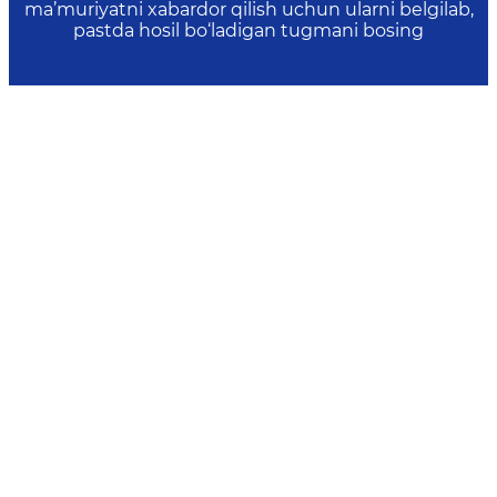
ma’muriyatni xabardor qilish uchun ularni belgilab,
pastda hosil bo‘ladigan tugmani bosing