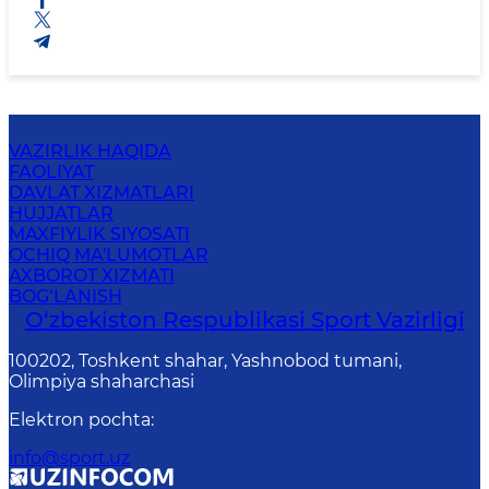
VAZIRLIK HAQIDA
FAOLIYAT
DAVLAT XIZMATLARI
HUJJATLAR
MAXFIYLIK SIYOSATI
OCHIQ MA'LUMOTLAR
AXBOROT XIZMATI
BOG‘LANISH
O‘zbekiston Respublikasi Sport Vazirligi
100202, Toshkent shahar, Yashnobod tumani,
Olimpiya shaharchasi
Elektron pochta
:
info@sport.uz