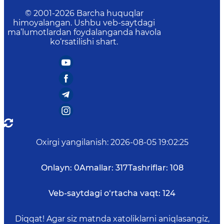
© 2001-
2026
Barcha huquqlar
himoyalangan. Ushbu veb-saytdagi
ma’lumotlardan foydalanganda havola
ko‘rsatilishi shart.
Oxirgi yangilanish
:
2026-08-05 19:02:25
Onlayn:
0
Amallar:
317
Tashriflar:
108
Veb-saytdagi o‘rtacha vaqt:
124
Diqqat! Agar siz matnda xatoliklarni aniqlasangiz,