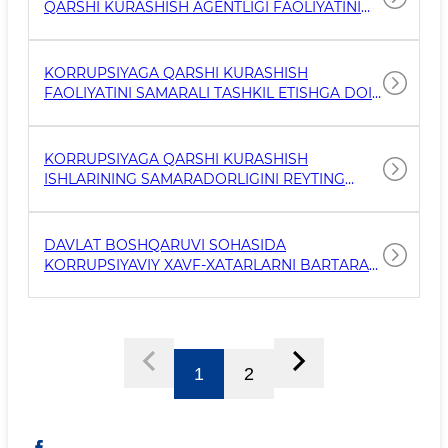
QARSHI KURASHISH AGENTLIGI FAOLIYATINI
TASHKIL ETISH TO‘G‘RISIDA (PQ-4761)
KORRUPSIYAGA QARSHI KURASHISH
FAOLIYATINI SAMARALI TASHKIL ETISHGA DOIR
QO‘SHIMCHA CHORA-TADBIRLAR TO‘G‘RISIDA
(PQ-5177)
KORRUPSIYAGA QARSHI KURASHISH
ISHLARINING SAMARADORLIGINI REYTING
BAHOLASH TIZIMINI JORIY ETISH CHORA-
TADBIRLARI TO‘G‘RISIDA (PQ-81)
DAVLAT BOSHQARUVI SOHASIDA
KORRUPSIYAVIY XAVF-XATARLARNI BARTARAF
ETISH MEXANIZMLARINI TAKOMILLASHTIRISH
VA USHBU SOHADA JAMOATCHILIK
ISHTIROKINI KENGAYTIRISH CHORA-
TADBIRLARI TO‘G‘RISIDA (PQ-240)
1
2