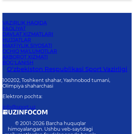
VAZIRLIK HAQIDA
FAOLIYAT
DAVLAT XIZMATLARI
HUJJATLAR
MAXFIYLIK SIYOSATI
OCHIQ MA'LUMOTLAR
AXBOROT XIZMATI
BOG‘LANISH
O‘zbekiston Respublikasi Sport Vazirligi
100202, Toshkent shahar, Yashnobod tumani,
Olimpiya shaharchasi
Elektron pochta
:
info@sport.uz
© 2001-
2026
Barcha huquqlar
himoyalangan. Ushbu veb-saytdagi