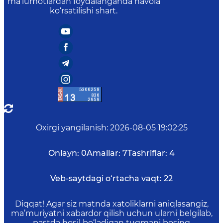
ma’lumotlardan foydalanganda havola
ko‘rsatilishi shart.
Oxirgi yangilanish
:
2026-08-05 19:02:25
Onlayn:
0
Amallar:
7
Tashriflar:
4
Veb-saytdagi o‘rtacha vaqt:
22
Diqqat! Agar siz matnda xatoliklarni aniqlasangiz,
ma’muriyatni xabardor qilish uchun ularni belgilab,
pastda hosil bo‘ladigan tugmani bosing