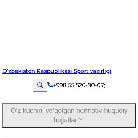
O‘zbekiston Respublikasi Sport vazirligi
+998 55 520-90-07
;
O‘z kuchini yo‘qotgan normativ-huquqiy
hujjatlar