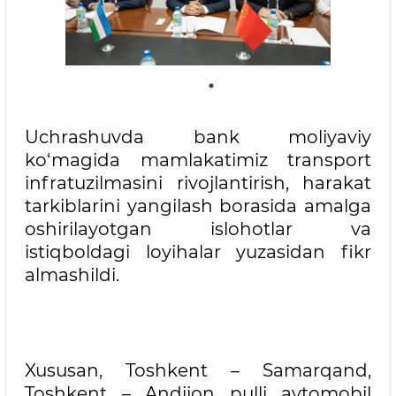
Uchrashuvda bank moliyaviy
ko‘magida mamlakatimiz transport
infratuzilmasini rivojlantirish, harakat
tarkiblarini yangilash borasida amalga
oshirilayotgan islohotlar va
istiqboldagi loyihalar yuzasidan fikr
almashildi.
Xususan, Toshkent – Samarqand,
Toshkent – Andijon pulli avtomobil