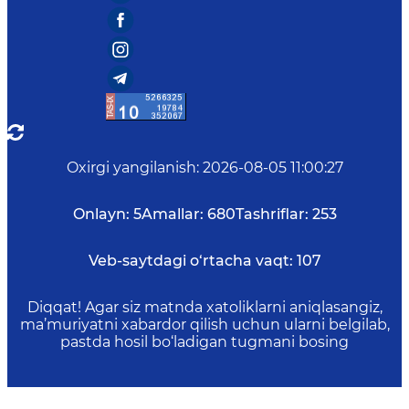
Oxirgi yangilanish
:
2026-08-05 11:00:27
Onlayn:
5
Amallar:
680
Tashriflar:
253
Veb-saytdagi o‘rtacha vaqt:
107
Diqqat! Agar siz matnda xatoliklarni aniqlasangiz,
ma’muriyatni xabardor qilish uchun ularni belgilab,
pastda hosil bo‘ladigan tugmani bosing