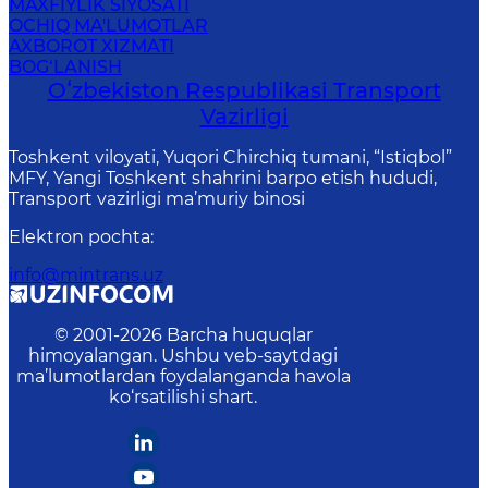
MAXFIYLIK SIYOSATI
OCHIQ MA'LUMOTLAR
AXBOROT XIZMATI
BOG‘LANISH
Oʻzbekiston Respublikasi Transport
Vazirligi
Toshkent viloyati, Yuqori Chirchiq tumani, “Istiqbol”
MFY, Yangi Toshkent shahrini barpo etish hududi,
Transport vazirligi ma’muriy binosi
Elektron pochta
:
info@mintrans.uz
© 2001-
2026
Barcha huquqlar
himoyalangan. Ushbu veb-saytdagi
ma’lumotlardan foydalanganda havola
ko‘rsatilishi shart.