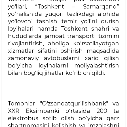
yo‘llari, “Toshkent – Samarqand”
yo‘nalishida yuqori tezlikdagi alohida
yo‘lovchi tashish temir yo‘lini qurish
loyihalari hamda Toshkent shahri va
hududlarda jamoat transporti tizimini
rivojlantirish, aholiga ko‘rsatilayotgan
xizmatlar sifatini oshirish maqsadida
zamonaviy avtobuslarni xarid qilish
bo‘yicha loyihalarni moliyalashtirish
bilan bog‘liq jihatlar ko‘rib chiqildi.
Tomonlar "O‘zsanoatqurilishbank" va
XXR Eksimbanki o‘rtasida 200 ta
elektrobus sotib olish bo‘yicha qarz
shartnomasini kelishish va imzolashni