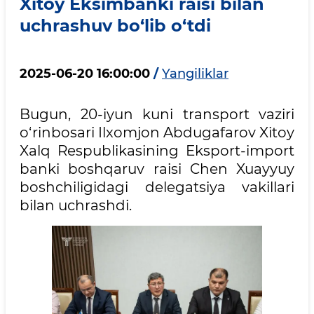
Xitoy Eksimbanki raisi bilan
uchrashuv bo‘lib o‘tdi
2025-06-20 16:00:00
/
Yangiliklar
Bugun, 20-iyun kuni transport vaziri
o‘rinbosari Ilxomjon Abdugafarov Xitoy
Xalq Respublikasining Eksport-import
banki boshqaruv raisi Chen Xuayyuy
boshchiligidagi delegatsiya vakillari
bilan uchrashdi.