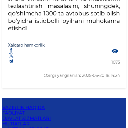
tezlashtirish masalasini, shuningdek,
qo‘shimcha 1000 ta avtobus sotib olish
bo‘yicha istiqbolli loyihani muhokama
etishdi.
Xalqaro hamkorlik
1075
Oxirgi yangilanish: 2025-06-20 18:14:24
VAZIRLIK HAQIDA
FAOLIYAT
DAVLAT XIZMATLARI
HUJJATLAR