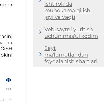
ishtirokida
okama
muhokama qilish
joyi va vaqti
Veb-saytni yuritish
uchun mas'ul xodim
asini
‘yicha
Sayt
 DXSH
ma'lumotlaridan
rokini
foydalanish shartlari
1091
18:06:29