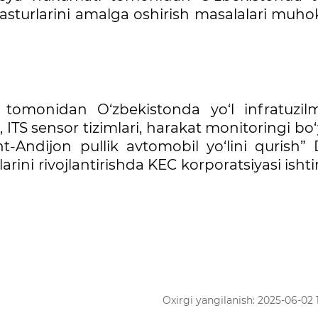
asturlarini amalga oshirish masalalari muh
tomonidan O‘zbekistonda yo‘l infratuzilm
g, ITS sensor tizimlari, harakat monitoringi bo
nt-Andijon pullik avtomobil yo‘lini qurish”
arini rivojlantirishda KEC korporatsiyasi ishti
Oxirgi yangilanish: 2025-06-02 