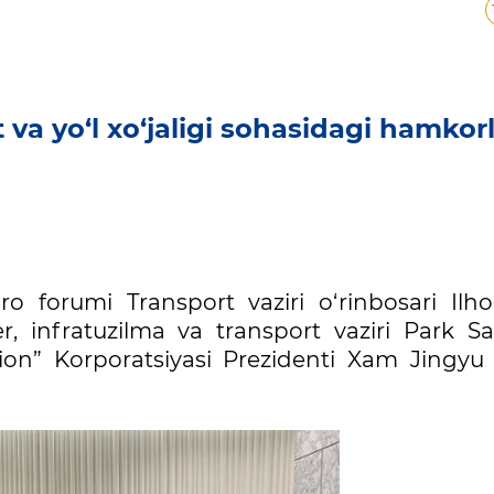
 va yo‘l xo‘jaligi sohasidagi hamkorl
ro forumi Transport vaziri o‘rinbosari Ilh
, infratuzilma va transport vaziri Park S
n” Korporatsiyasi Prezidenti Xam Jingyu 