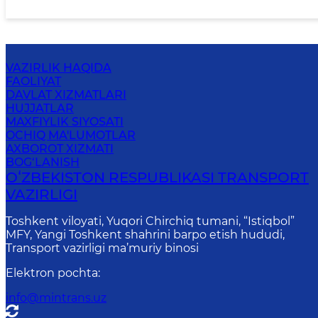
VAZIRLIK HAQIDA
FAOLIYAT
DAVLAT XIZMATLARI
HUJJATLAR
MAXFIYLIK SIYOSATI
OCHIQ MA'LUMOTLAR
AXBOROT XIZMATI
BOG‘LANISH
OʻZBEKISTON RESPUBLIKASI TRANSPORT
VAZIRLIGI
Toshkent viloyati, Yuqori Chirchiq tumani, “Istiqbol”
MFY, Yangi Toshkent shahrini barpo etish hududi,
Transport vazirligi ma’muriy binosi
Elektron pochta
:
info@mintrans.uz