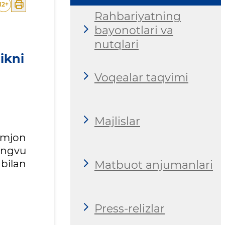
12
+
Rahbariyatning
bayonotlari va
nutqlari
ikni
Voqealar taqvimi
Majlislar
omjon
angvu
bilan
Matbuot anjumanlari
Press-relizlar