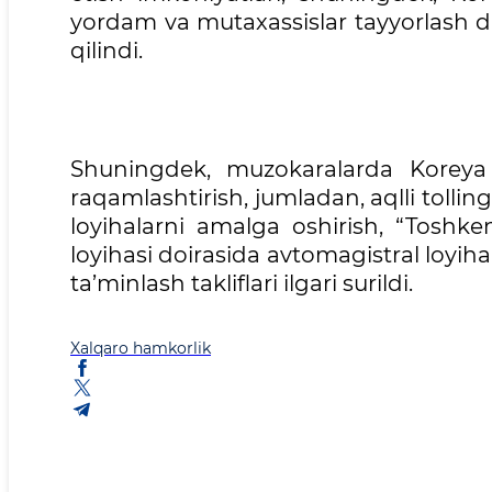
yordam va mutaxassislar tayyorlash d
qilindi.
Shuningdek, muzokaralarda Koreya 
raqamlashtirish, jumladan, aqlli tollin
loyihalarni amalga oshirish, “Toshke
loyihasi doirasida avtomagistral loyihal
ta’minlash takliflari ilgari surildi.
Xalqaro hamkorlik