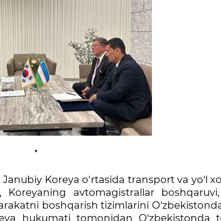
nubiy Koreya o‘rtasida transport va yo‘l xo‘
, Koreyaning avtomagistrallar boshqaruvi, 
 harakatni boshqarish tizimlarini O‘zbekistonda
oreya hukumati tomonidan O‘zbekistonda t