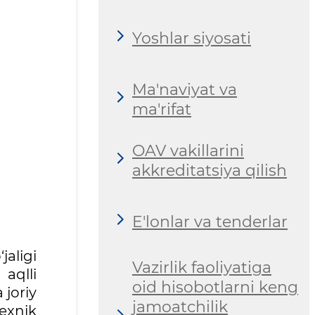
Yoshlar siyosati
Ma'naviyat va
ma'rifat
OAV vakillarini
akkreditatsiya qilish
E'lonlar va tenderlar
jaligi
Vazirlik faoliyatiga
aqlli
oid hisobotlarni keng
 joriy
jamoatchilik
exnik