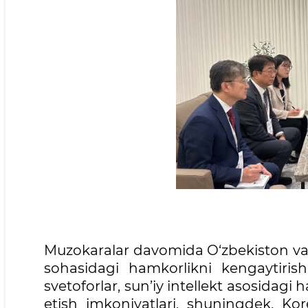
Muzokaralar davomida O‘zbekiston va Ja
sohasidagi hamkorlikni kengaytirish
svetoforlar, sun’iy intellekt asosidagi
etish imkoniyatlari, shuningdek, K