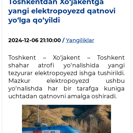
Toshkentdan Xo‘jakentga
yangi elektropoyezd qatnovi
yo‘lga qo‘yildi
2024-12-06 21:10:00
/
Yangiliklar
Toshkent – Xo‘jakent – Toshkent
shahar atrofi yo‘nalishida yangi
tezyurar elektropoyezd ishga tushirildi.
Mazkur elektropoyezd ushbu
yo‘nalishda har bir tarafga kuniga
uchtadan qatnovni amalga oshiradi.