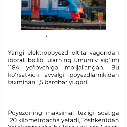
Yangi elektropoyezd oltita vagondan
iborat bo‘lib, ularning umumiy sig‘imi
1184 yo‘lovchiga mo‘ljallangan. Bu
ko‘rsatkich avvalgi poyezdlarnikidan
taxminan 1,5 barobar yuqori.
Poyezdning maksimal tezligi soatiga
120 kilometrgacha yetadi, Toshkentdan