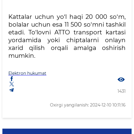
Kattalar uchun yo‘l haqi 20 000 so‘m,
bolalar uchun esa 11 500 so‘mni tashkil
etadi. To‘lovni ATTO transport kartasi
yordamida yoki chiptalarni onlayn
xarid qilish orqali amalga oshirish
mumkin.
Elektron hukumat
1431
Oxirgi yangilanish: 2024-12-10 10:11:16