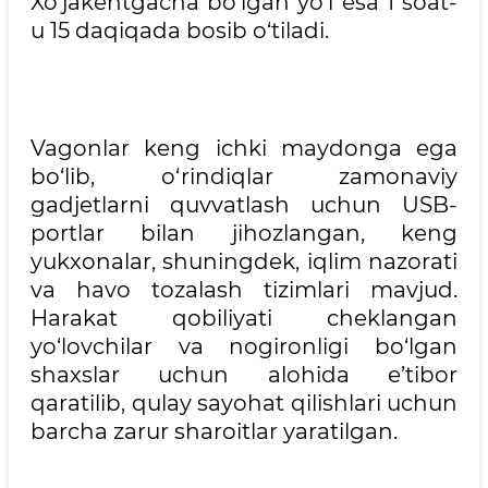
Xo‘jakentgacha bo‘lgan yo‘l esa 1 soat-
u 15 daqiqada bosib o‘tiladi.
Vagonlar keng ichki maydonga ega
bo‘lib, o‘rindiqlar zamonaviy
gadjetlarni quvvatlash uchun USB-
portlar bilan jihozlangan, keng
yukxonalar, shuningdek, iqlim nazorati
va havo tozalash tizimlari mavjud.
Harakat qobiliyati cheklangan
yo‘lovchilar va nogironligi bo‘lgan
shaxslar uchun alohida e’tibor
qaratilib, qulay sayohat qilishlari uchun
barcha zarur sharoitlar yaratilgan.