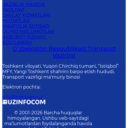
VAZIRLIK HAQIDA
FAOLIYAT
DAVLAT XIZMATLARI
HUJJATLAR
MAXFIYLIK SIYOSATI
OCHIQ MA'LUMOTLAR
AXBOROT XIZMATI
BOG‘LANISH
Oʻzbekiston Respublikasi Transport
Vazirligi
Toshkent viloyati, Yuqori Chirchiq tumani, “Istiqbol”
MFY, Yangi Toshkent shahrini barpo etish hududi,
Transport vazirligi ma’muriy binosi
Elektron pochta
:
info@mintrans.uz
© 2001-
2026
Barcha huquqlar
himoyalangan. Ushbu veb-saytdagi
ma’lumotlardan foydalanganda havola