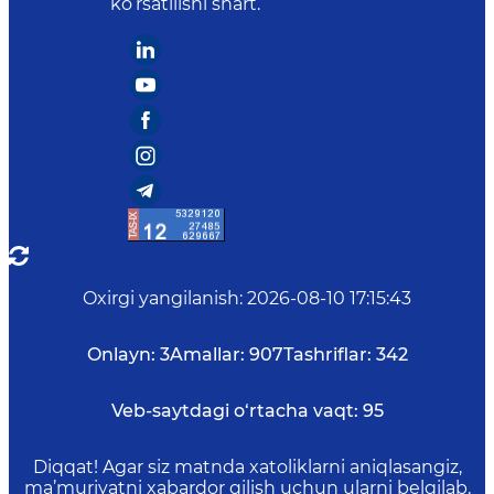
ko‘rsatilishi shart.
Oxirgi yangilanish
:
2026-08-10 17:15:43
Onlayn:
3
Amallar:
907
Tashriflar:
342
Veb-saytdagi o‘rtacha vaqt:
95
Diqqat! Agar siz matnda xatoliklarni aniqlasangiz,
ma’muriyatni xabardor qilish uchun ularni belgilab,