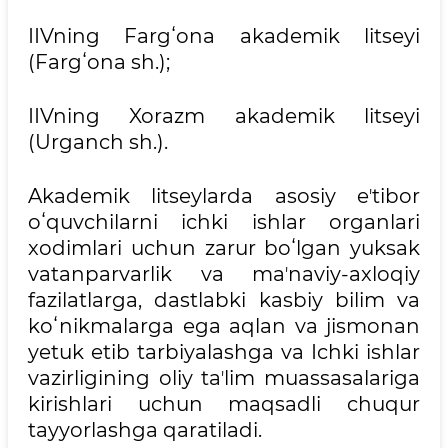
IIVning Fargʻona akademik litseyi
(Fargʻona sh.);
IIVning Xorazm akademik litseyi
(Urganch sh.).
Akademik litseylarda asosiy eʼtibor
oʻquvchilarni ichki ishlar organlari
xodimlari uchun zarur boʻlgan yuksak
vatanparvarlik va maʼnaviy-axloqiy
fazilatlarga, dastlabki kasbiy bilim va
koʻnikmalarga ega aqlan va jismonan
yetuk etib tarbiyalashga va Ichki ishlar
vazirligining oliy taʼlim muassasalariga
kirishlari uchun maqsadli chuqur
tayyorlashga qaratiladi.