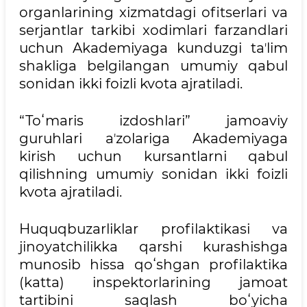
organlarining xizmatdagi ofitserlari va
serjantlar tarkibi xodimlari farzandlari
uchun Akademiyaga kunduzgi taʼlim
shakliga belgilangan umumiy qabul
sonidan ikki foizli kvota ajratiladi.
“Toʻmaris izdoshlari” jamoaviy
guruhlari aʼzolariga Akademiyaga
kirish uchun kursantlarni qabul
qilishning umumiy sonidan ikki foizli
kvota ajratiladi.
Huquqbuzarliklar profilaktikasi va
jinoyatchilikka qarshi kurashishga
munosib hissa qoʻshgan profilaktika
(katta) inspektorlarining jamoat
tartibini saqlash boʻyicha