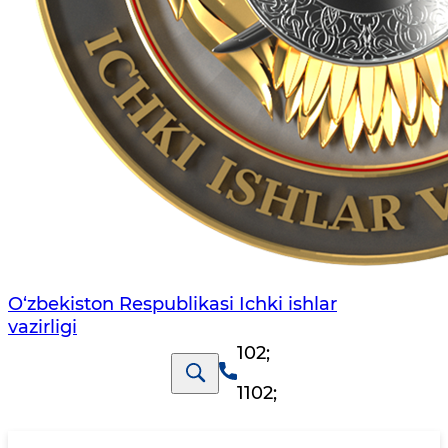
O‘zbеkiston Rеspublikаsi Ichki ishlаr
vаzirligi
102
;
1102
;