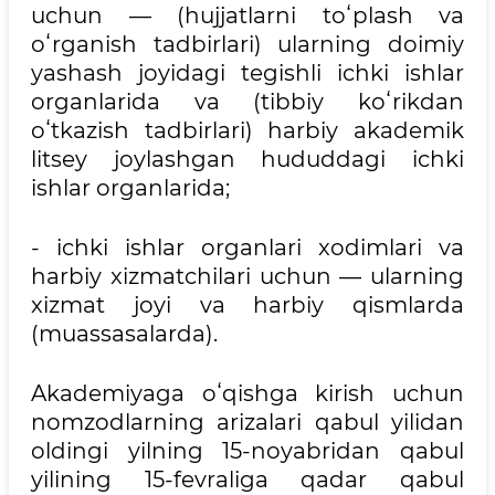
uchun — (hujjatlarni toʻplash va
oʻrganish tadbirlari) ularning doimiy
yashash joyidagi tegishli ichki ishlar
organlarida va (tibbiy koʻrikdan
oʻtkazish tadbirlari) harbiy akademik
litsey joylashgan hududdagi ichki
ishlar organlarida;
- ichki ishlar organlari xodimlari va
harbiy xizmatchilari uchun — ularning
xizmat joyi va harbiy qismlarda
(muassasalarda).
Akademiyaga oʻqishga kirish uchun
nomzodlarning arizalari qabul yilidan
oldingi yilning 15-noyabridan qabul
yilining 15-fevraliga qadar qabul