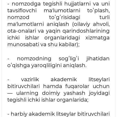
- nomzodga tegishli hujjatlarni va uni
tavsiflovchi maʼlumotlarni toʻplash,
nomzod toʻgʻrisidagi turli
maʼlumotlarni aniqlash (oilaviy ahvoli,
ota-onalari va yaqin qarindoshlarining
ichki ishlar organlaridagi xizmatga
munosabati va shu kabilar);
- nomzodning sogʻligʻi jihatidan
oʻqishga yaroqliligini aniqlash.
- vazirlik akademik litseylari
bitiruvchilari hamda fuqarolar uchun
— ularning doimiy yashash joyidagi
tegishli ichki ishlar organlarida;
- harbiy akademik litseylar bitiruvchilari