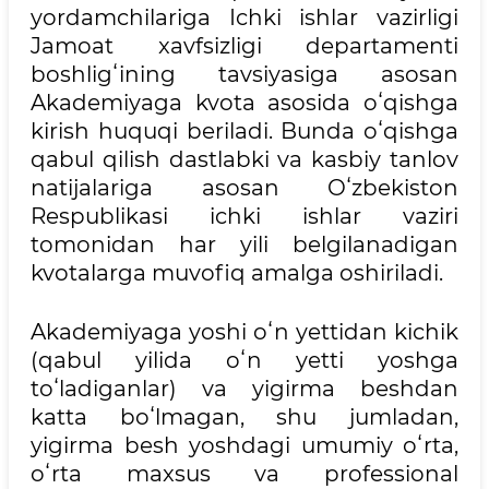
yordamchilariga Ichki ishlar vazirligi
Jamoat xavfsizligi departamenti
boshligʻining tavsiyasiga asosan
Akademiyaga kvota asosida oʻqishga
kirish huquqi beriladi. Bunda oʻqishga
qabul qilish dastlabki va kasbiy tanlov
natijalariga asosan Oʻzbekiston
Respublikasi ichki ishlar vaziri
tomonidan har yili belgilanadigan
kvotalarga muvofiq amalga oshiriladi.
Akademiyaga yoshi oʻn yettidan kichik
(qabul yilida oʻn yetti yoshga
toʻladiganlar) va yigirma beshdan
katta boʻlmagan, shu jumladan,
yigirma besh yoshdagi umumiy oʻrta,
oʻrta maxsus va professional