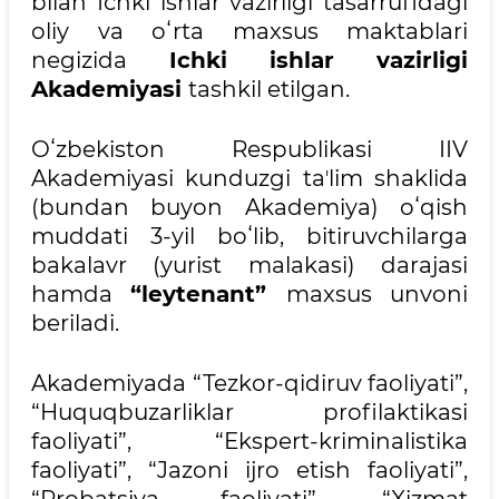
bilan Ichki ishlar vazirligi tasarrufidagi
oliy va oʻrta maxsus maktablari
negizida
Ichki ishlar vazirligi
Akademiyasi
tashkil etilgan.
Oʻzbekiston Respublikasi IIV
Akademiyasi kunduzgi taʼlim shaklida
(bundan buyon Akademiya) oʻqish
muddati 3-yil boʻlib, bitiruvchilarga
bakalavr (yurist malakasi) darajasi
hamda
“leytenant”
maxsus unvoni
beriladi.
Akademiyada “Tezkor-qidiruv faoliyati”,
“Huquqbuzarliklar profilaktikasi
faoliyati”, “Ekspert-kriminalistika
faoliyati”, “Jazoni ijro etish faoliyati”,