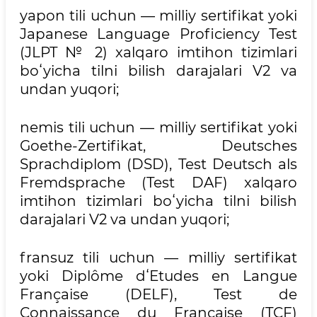
yapon tili uchun — milliy sertifikat yoki
Japanese Language Proficiency Test
(JLPT № 2) xalqaro imtihon tizimlari
boʻyicha tilni bilish darajalari V2 va
undan yuqori;
nemis tili uchun — milliy sertifikat yoki
Goethe-Zertifikat, Deutsches
Sprachdiplom (DSD), Test Deutsch als
Fremdsprache (Test DAF) xalqaro
imtihon tizimlari boʻyicha tilni bilish
darajalari V2 va undan yuqori;
fransuz tili uchun — milliy sertifikat
yoki Diplôme dʻEtudes en Langue
Française (DELF), Test de
Connaissance du Française (TCF)