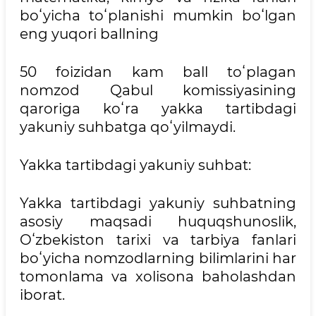
boʻyicha toʻplanishi mumkin boʻlgan
eng yuqori ballning
50 foizidan kam ball toʻplagan
nomzod Qabul komissiyasining
qaroriga koʻra yakka tartibdagi
yakuniy suhbatga qoʻyilmaydi.
Yakka tartibdagi yakuniy suhbat:
Yakka tartibdagi yakuniy suhbatning
asosiy maqsadi huquqshunoslik,
Oʻzbekiston tarixi va tarbiya fanlari
boʻyicha nomzodlarning bilimlarini har
tomonlama va xolisona baholashdan
iborat.