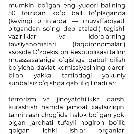
mumkin boʻlgan eng yuqori ballning
50 foizidan koʻp ball toʻplaganda
(keyingi oʻrinlarda — muvaffaqiyatli
oʻtgandan soʻng deb ataladi) tegishli
vazirliklar va idoralarning
tavsiyanomalari (taqdimnomalari)
asosida Oʻzbekiston Respublikasi taʼlim
muassasalariga oʻqishga qabul qilish
boʻyicha davlat komissiyasining qarori
bilan yakka tartibdagi yakuniy
suhbatsiz oʻqishga qabul qilinadilar:
terrorizm va jinoyatchilikka qarshi
kurashish hamda jamoat xavfsizligini
taʼminlash chogʻida halok boʻlgan yoki
olgan jarohati tufayli nogiron boʻlib
qolgan ichki ishlar organlari