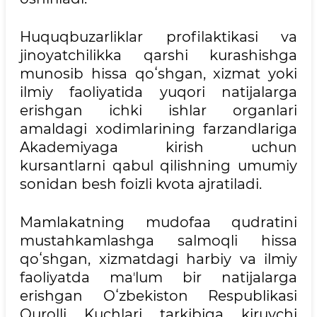
Huquqbuzarliklar profilaktikasi va
jinoyatchilikka qarshi kurashishga
munosib hissa qoʻshgan, xizmat yoki
ilmiy faoliyatida yuqori natijalarga
erishgan ichki ishlar organlari
amaldagi xodimlarining farzandlariga
Akademiyaga kirish uchun
kursantlarni qabul qilishning umumiy
sonidan besh foizli kvota ajratiladi.
Mamlakatning mudofaa qudratini
mustahkamlashga salmoqli hissa
qoʻshgan, xizmatdagi harbiy va ilmiy
faoliyatda maʼlum bir natijalarga
erishgan Oʻzbekiston Respublikasi
Qurolli Kuchlari tarkibiga kiruvchi