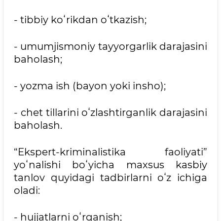
- tibbiy koʻrikdan oʻtkazish;
- umumjismoniy tayyorgarlik darajasini
baholash;
- yozma ish (bayon yoki insho);
- chet tillarini oʻzlashtirganlik darajasini
baholash.
“Ekspert-kriminalistika faoliyati”
yoʻnalishi boʻyicha maxsus kasbiy
tanlov quyidagi tadbirlarni oʻz ichiga
oladi:
- hujjatlarni oʻrganish;