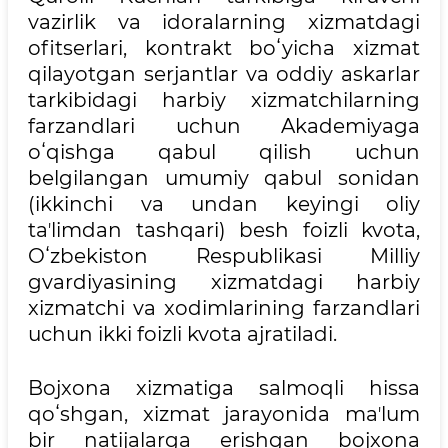
vazirlik va idoralarning xizmatdagi
ofitserlari, kontrakt boʻyicha xizmat
qilayotgan serjantlar va oddiy askarlar
tarkibidagi harbiy xizmatchilarning
farzandlari uchun Akademiyaga
oʻqishga qabul qilish uchun
belgilangan umumiy qabul sonidan
(ikkinchi va undan keyingi oliy
taʼlimdan tashqari) besh foizli kvota,
Oʻzbekiston Respublikasi Milliy
gvardiyasining xizmatdagi harbiy
xizmatchi va xodimlarining farzandlari
uchun ikki foizli kvota ajratiladi.
Bojxona xizmatiga salmoqli hissa
qoʻshgan, xizmat jarayonida maʼlum
bir natijalarga erishgan bojxona