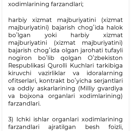
xodimlarining farzandlari;
harbiy xizmat majburiyatini (xizmat
majburiyatini) bajarish chogʻida halok
boʻlgan yoki harbiy xizmat
majburiyatini (xizmat majburiyatini)
bajarish chogʻida olgan jarohati tufayli
nogiron boʻlib qolgan Oʻzbekiston
Respublikasi Qurolli Kuchlari tarkibiga
kiruvchi vazirliklar va idoralarning
ofitserlari, kontrakt boʻyicha serjantlari
va oddiy askarlarining (Milliy gvardiya
va bojxona organlari xodimlarining)
farzandlari.
3) Ichki ishlar organlari xodimlarining
farzandlari ajratilgan besh foizli,