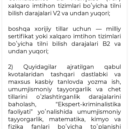
xalqaro imtihon tizimlari boʻyicha tilni
bilish darajalari V2 va undan yuqori;
boshqa xorijiy tillar uchun — milliy
sertifikat yoki xalqaro imtihon tizimlari
boʻyicha tilni bilish darajalari B2 va
undan yuqori;
2) Quyidagilar ajratilgan qabul
kvotalaridan tashqari dastlabki va
maxsus kasbiy tanlovda yozma ish,
umumjismoniy tayyorgarlik va chet
tillarini oʻzlashtirganlik darajalarini
baholash, “Ekspert-kriminalistika
faoliyati” yoʻnalishida umumjismoniy
tayyorgarlik, matematika, kimyo va
fizika fanlari boʻyicha toʻplanishi