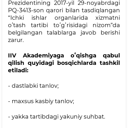
Prezidentining 2017-yil 29-noyabrdagi
PQ-3413-son qarori bilan tasdiqlangan
“Ichki ishlar organlarida xizmatni
oʻtash tartibi toʻgʻrisidagi nizom”da
belgilangan talablarga javob berishi
zarur.
IIV Akademiyaga oʻqishga qabul
qilish quyidagi bosqichlarda tashkil
etiladi:
- dastlabki tanlov;
- maxsus kasbiy tanlov;
- yakka tartibdagi yakuniy suhbat.