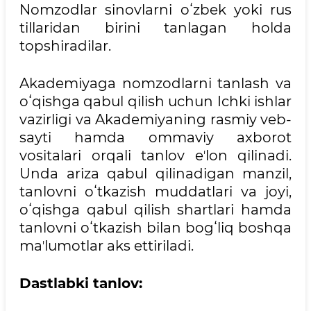
Nomzodlar sinovlarni oʻzbek yoki rus
tillaridan birini tanlagan holda
topshiradilar.
Akademiyaga nomzodlarni tanlash va
oʻqishga qabul qilish uchun Ichki ishlar
vazirligi va Akademiyaning rasmiy veb-
sayti hamda ommaviy axborot
vositalari orqali tanlov eʼlon qilinadi.
Unda ariza qabul qilinadigan manzil,
tanlovni oʻtkazish muddatlari va joyi,
oʻqishga qabul qilish shartlari hamda
tanlovni oʻtkazish bilan bogʻliq boshqa
maʼlumotlar aks ettiriladi.
Dastlabki tanlov: