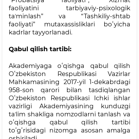
“Probatsiya faoliyati”, “Xizmat
faoliyatini tarbiyaviy-psixologik
taʼminlash” va “Tashkiliy-shtab
faoliyati” mutaxassisliklari boʻyicha
kadrlar tayyorlanadi.
Qabul qilish tartibi:
Akademiyaga oʻqishga qabul qilish
Oʻzbekiston Respublikasi Vazirlar
Mahkamasining 2017-yil 1-dekabrdagi
958-son qarori bilan tasdiqlangan
Oʻzbekiston Respublikasi Ichki ishlar
vazirligi Akademiyasining kunduzgi
taʼlim shakliga nomzodlarni tanlash va
oʻqishga qabul qilish tartibi
toʻgʻrisidagi nizomga asosan amalga
oshiriladi.