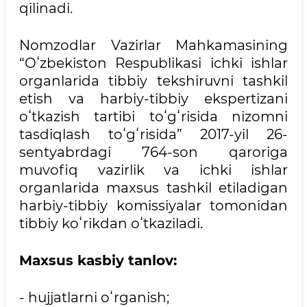
qilinadi.
Nomzodlar Vazirlar Mahkamasining
“Oʻzbekiston Respublikasi ichki ishlar
organlarida tibbiy tekshiruvni tashkil
etish va harbiy-tibbiy ekspertizani
oʻtkazish tartibi toʻgʻrisida nizomni
tasdiqlash toʻgʻrisida” 2017-yil 26-
sentyabrdagi 764-son qaroriga
muvofiq vazirlik va ichki ishlar
organlarida maxsus tashkil etiladigan
harbiy-tibbiy komissiyalar tomonidan
tibbiy koʻrikdan oʻtkaziladi.
Maxsus kasbiy tanlov:
- hujjatlarni oʻrganish;