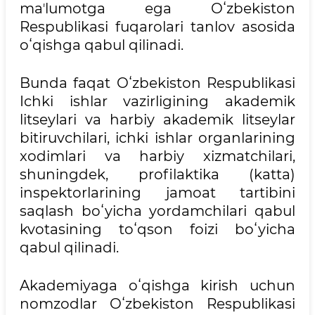
maʼlumotga ega Oʻzbekiston
Respublikasi fuqarolari tanlov asosida
oʻqishga qabul qilinadi.
Bunda faqat Oʻzbekiston Respublikasi
Ichki ishlar vazirligining akademik
litseylari va harbiy akademik litseylar
bitiruvchilari, ichki ishlar organlarining
xodimlari va harbiy xizmatchilari,
shuningdek, profilaktika (katta)
inspektorlarining jamoat tartibini
saqlash boʻyicha yordamchilari qabul
kvotasining toʻqson foizi boʻyicha
qabul qilinadi.
Akademiyaga oʻqishga kirish uchun
nomzodlar Oʻzbekiston Respublikasi