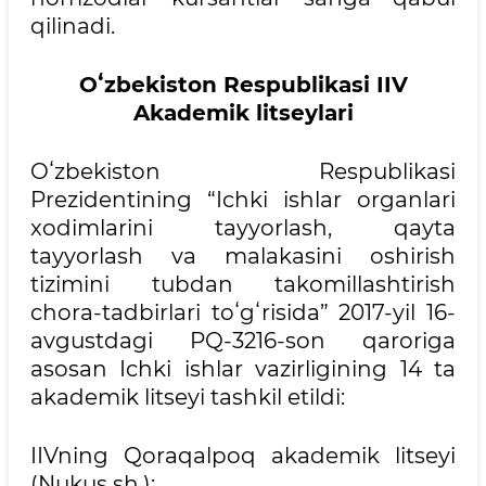
qilinadi.
Oʻzbekiston Respublikasi IIV
Akademik litseylari
Oʻzbekiston Respublikasi
Prezidentining “Ichki ishlar organlari
xodimlarini tayyorlash, qayta
tayyorlash va malakasini oshirish
tizimini tubdan takomillashtirish
chora-tadbirlari toʻgʻrisida” 2017-yil 16-
avgustdagi PQ-3216-son qaroriga
asosan Ichki ishlar vazirligining 14 ta
akademik litseyi tashkil etildi:
IIVning Qoraqalpoq akademik litseyi
(Nukus sh.);