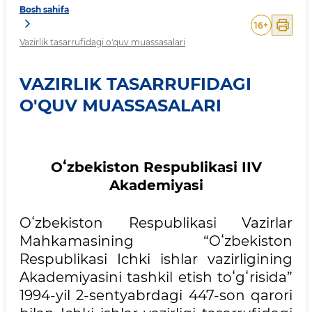
Bosh sahifa
16
+
Vazirlik tasarrufidagi o'quv muassasalari
VAZIRLIK TASARRUFIDAGI
O'QUV MUASSASALARI
Oʻzbekiston Respublikasi IIV
Akademiyasi
Oʻzbekiston Respublikasi Vazirlar
Mahkamasining “Oʻzbekiston
Respublikasi Ichki ishlar vazirligining
Akademiyasini tashkil etish toʻgʻrisida”
1994-yil 2-sentyabrdagi 447-son qarori