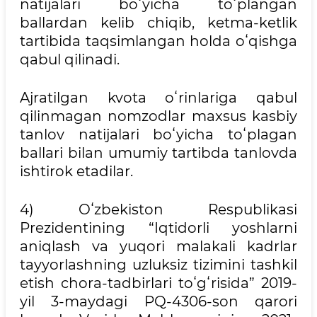
natijalari boʻyicha toʻplangan
ballardan kelib chiqib, ketma-ketlik
tartibida taqsimlangan holda oʻqishga
qabul qilinadi.
Ajratilgan kvota oʻrinlariga qabul
qilinmagan nomzodlar maxsus kasbiy
tanlov natijalari boʻyicha toʻplagan
ballari bilan umumiy tartibda tanlovda
ishtirok etadilar.
4) Oʻzbekiston Respublikasi
Prezidentining “Iqtidorli yoshlarni
aniqlash va yuqori malakali kadrlar
tayyorlashning uzluksiz tizimini tashkil
etish chora-tadbirlari toʻgʻrisida” 2019-
yil 3-maydagi PQ-4306-son qarori