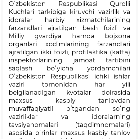
Oʻzbekiston Respublikasi Qurolli
Kuchlari tarkibiga kiruvchi vazirlik va
idoralar harbiy xizmatchilarining
farzandlari ajratilgan besh foizli va
Milliy gvardiya hamda bojxona
organlari xodimlarining farzandlari
ajratilgan ikki foizli, profilaktika (katta)
inspektorlarining jamoat tartibini
saqlash boʻyicha yordamchilari
Oʻzbekiston Respublikasi ichki ishlar
vaziri tomonidan har yili
belgilanadigan kvotalar doirasida
maxsus kasbiy tanlovdan
muvaffaqiyatli oʻtgandan soʻng
vazirliklar va idoralarning
tavsiyanomalari (taqdimnomalari)
asosida oʻrinlar maxsus kasbiy tanlov