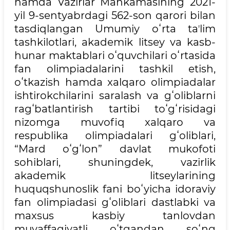
hamda Vazirlar Mahkamasining 2021-
yil 9-sentyabrdagi 562-son qarori bilan
tasdiqlangan Umumiy oʻrta taʼlim
tashkilotlari, akademik litsey va kasb-
hunar maktablari oʻquvchilari oʻrtasida
fan olimpiadalarini tashkil etish,
oʻtkazish hamda xalqaro olimpiadalar
ishtirokchilarini saralash va gʻoliblarni
ragʻbatlantirish tartibi toʻgʻrisidagi
nizomga muvofiq xalqaro va
respublika olimpiadalari gʻoliblari,
“Mard oʻgʻlon” davlat mukofoti
sohiblari, shuningdek, vazirlik
akademik litseylarining
huquqshunoslik fani boʻyicha idoraviy
fan olimpiadasi gʻoliblari dastlabki va
maxsus kasbiy tanlovdan
muvaffaqiyatli oʻtgandan soʻng