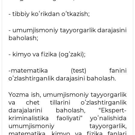
- tibbiy koʻrikdan oʻtkazish;
- umumjismoniy tayyorgarlik darajasini
baholash;
- kimyo va fizika (ogʻzaki);
-matematika (test) fanini
oʻzlashtirganlik darajasini baholash.
Yozma ish, umumjismoniy tayyorgarlik
va chet tillarini oʻzlashtirganlik
darajalarini baholash, “Ekspert-
kriminalistika faoliyati” yoʻnalishida
umumjismoniy tayyorgarlik,
matematika, kimyo va fizika fanlari