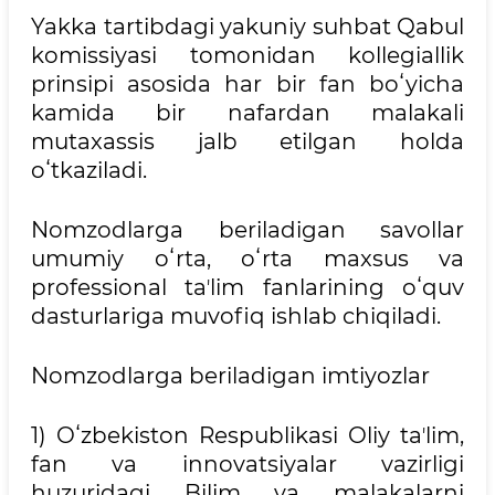
Yakka tartibdagi yakuniy suhbat Qabul
komissiyasi tomonidan kollegiallik
prinsipi asosida har bir fan boʻyicha
kamida bir nafardan malakali
mutaxassis jalb etilgan holda
oʻtkaziladi.
Nomzodlarga beriladigan savollar
umumiy oʻrta, oʻrta maxsus va
professional taʼlim fanlarining oʻquv
dasturlariga muvofiq ishlab chiqiladi.
Nomzodlarga beriladigan imtiyozlar
1) Oʻzbekiston Respublikasi Oliy taʼlim,
fan va innovatsiyalar vazirligi
huzuridagi Bilim va malakalarni