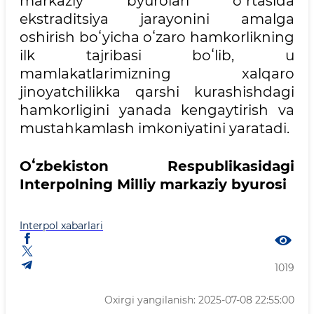
markaziy byurolari oʻrtasida
ekstraditsiya jarayonini amalga
oshirish boʻyicha oʻzaro hamkorlikning
ilk tajribasi boʻlib, u
mamlakatlarimizning xalqaro
jinoyatchilikka qarshi kurashishdagi
hamkorligini yanada kengaytirish va
mustahkamlash imkoniyatini yaratadi.
Oʻzbekiston Respublikasidagi
Interpolning Milliy markaziy byurosi
Interpol xabarlari
1019
Oxirgi yangilanish: 2025-07-08 22:55:00