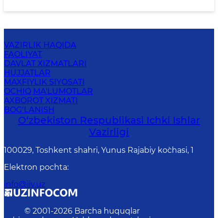
VAZIRLIK HAQIDA
FAOLIYAT
DAVLAT XIZMATLARI
HUJJATLAR
MAXFIYLIK SIYOSATI
OCHIQ MA'LUMOTLAR
AXBOROT XIZMATI
BOG‘LANISH
O‘zbеkiston Rеspublikаsi Ichki Ishlаr
Vаzirligi
100029, Toshkent shahri, Yunus Rаjаbiy ko`chаsi, 1
Elektron pochta
:
info@iiv.uz
© 2001-
2026
Barcha huquqlar