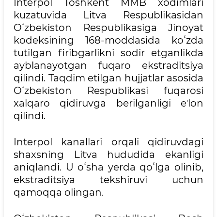
Interpol Toshkent MMB xodimlari
kuzatuvida Litva Respublikasidan
Oʻzbekiston Respublikasiga Jinoyat
kodeksining 168-moddasida koʻzda
tutilgan firibgarlikni sodir etganlikda
ayblanayotgan fuqaro ekstraditsiya
qilindi. Taqdim etilgan hujjatlar asosida
Oʻzbekiston Respublikasi fuqarosi
xalqaro qidiruvga berilganligi eʼlon
qilindi.
Interpol kanallari orqali qidiruvdagi
shaxsning Litva hududida ekanligi
aniqlandi. U oʻsha yerda qoʻlga olinib,
ekstraditsiya tekshiruvi uchun
qamoqqa olingan.