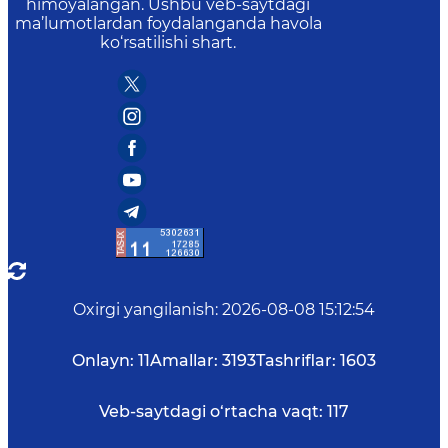
himoyalangan. Ushbu veb-saytdagi
ma’lumotlardan foydalanganda havola
ko‘rsatilishi shart.
Oxirgi yangilanish
:
2026-08-08 15:12:54
Onlayn:
11
Amallar:
3193
Tashriflar:
1603
Veb-saytdagi o‘rtacha vaqt:
117