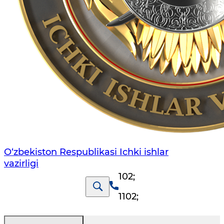
O‘zbеkiston Rеspublikаsi Ichki ishlаr
vаzirligi
102
;
1102
;