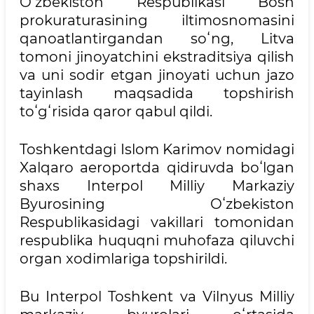
Oʻzbekiston Respublikasi Bosh
prokuraturasining iltimosnomasini
qanoatlantirgandan soʻng, Litva
tomoni jinoyatchini ekstraditsiya qilish
va uni sodir etgan jinoyati uchun jazo
tayinlash maqsadida topshirish
toʻgʻrisida qaror qabul qildi.
Toshkentdagi Islom Karimov nomidagi
Xalqaro aeroportda qidiruvda boʻlgan
shaxs Interpol Milliy Markaziy
Byurosining Oʻzbekiston
Respublikasidagi vakillari tomonidan
respublika huquqni muhofaza qiluvchi
organ xodimlariga topshirildi.
Bu Interpol Toshkent va Vilnyus Milliy